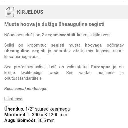
KIRJELDUS
Musta hoova ja dušiga üheauguline segisti
Nõudepesudušil on
2 segamisventiili
: kuum ja külm vesi.
Sellel on kroomitud
segisti
musta
hoovaga
, pööratav
üheauguline segisti
ja pööratav
otsik
, mis tagavad suure
kasutusmugavuse.
See professionaalne dušš on valmistatud
Euroopas
ja on
kõrge kvaliteediga toode. See vastab hügieeni- ja
ohutusstandarditele.
Koos seinakinnitusega.
Lisateave:
Ühendus
: 1/2
" suured keermega
Mõõtmed
:
L 390 x K 1200 mm
Augu läbimõõt
: 30,5 mm