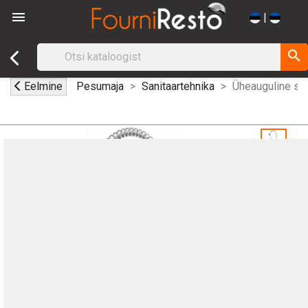

|
search
Eelmine
Pesumaja
Sanitaartehnika
Üheauguline seg