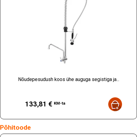
Nõudepesudush koos ühe auguga segistiga ja...
Hind
133,81 €
KM-ta
Põhitoode