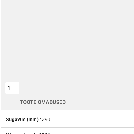
TURVALINE MAKSMINE
1-aastane garantii
Kohaletoimetamine vahemikus 12/08 kuni 13/08
Üle 200 000 kliendi kogu Euroopas
4.8/5 - 8460 Arvustused
LISA OSTUKORVI
TOOTE OMADUSED
Sügavus (mm) :
390