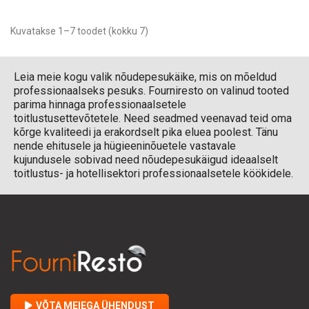
Kuvatakse 1–7 toodet (kokku 7)
Leia meie kogu valik nõudepesukäike, mis on mõeldud
professionaalseks pesuks. Fourniresto on valinud tooted
parima hinnaga professionaalsetele
toitlustusettevõtetele. Need seadmed veenavad teid oma
kõrge kvaliteedi ja erakordselt pika eluea poolest. Tänu
nende ehitusele ja hügieeninõuetele vastavale
kujundusele sobivad need nõudepesukäigud ideaalselt
toitlustus- ja hotellisektori professionaalsetele köökidele.
VÕTA MEIEGA ÜHENDUST