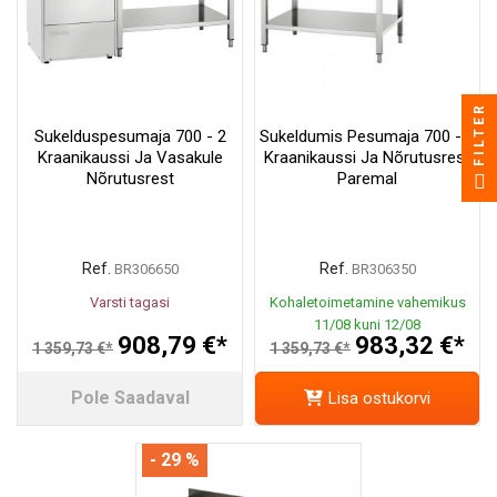
FILTER
Sukelduspesumaja 700 - 2
Sukeldumis Pesumaja 700 - 2
Kraanikaussi Ja Vasakule
Kraanikaussi Ja Nõrutusrest
Nõrutusrest
Paremal
Ref.
Ref.
BR306650
BR306350
Varsti tagasi
Kohaletoimetamine vahemikus
11/08 kuni 12/08
908,79 €*
983,32 €*
1 359,73 €*
1 359,73 €*
Pole Saadaval
Lisa ostukorvi
- 29 %