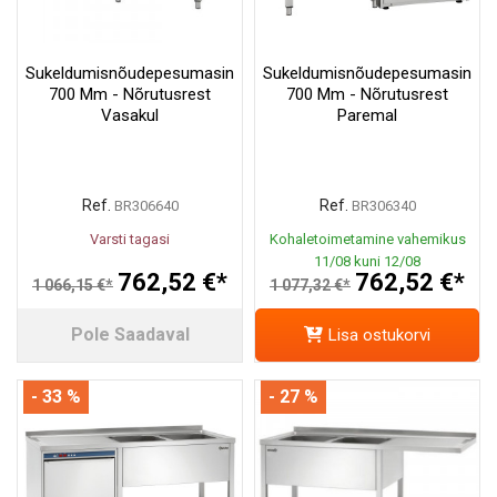
Sukeldumisnõudepesumasin
Sukeldumisnõudepesumasin
700 Mm - Nõrutusrest
700 Mm - Nõrutusrest
Vasakul
Paremal
Ref.
Ref.
BR306640
BR306340
Varsti tagasi
Kohaletoimetamine vahemikus
11/08 kuni 12/08
762,52 €*
762,52 €*
1 066,15 €*
1 077,32 €*
Pole Saadaval
Lisa ostukorvi
- 33 %
- 27 %