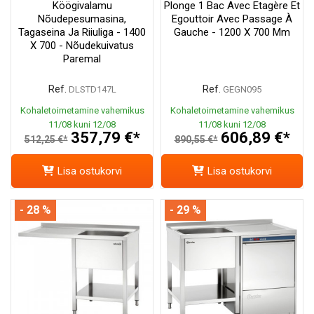
Köögivalamu
Plonge 1 Bac Avec Etagère Et
Nõudepesumasina,
Egouttoir Avec Passage À
Tagaseina Ja Riiuliga - 1400
Gauche - 1200 X 700 Mm
X 700 - Nõudekuivatus
Paremal
Ref.
Ref.
DLSTD147L
GEGN095
Kohaletoimetamine vahemikus
Kohaletoimetamine vahemikus
11/08 kuni 12/08
11/08 kuni 12/08
357,79 €*
606,89 €*
512,25 €*
890,55 €*
Lisa ostukorvi
Lisa ostukorvi
- 28 %
- 29 %