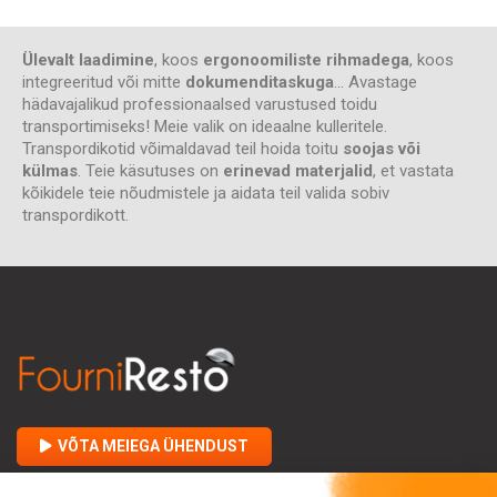
Ülevalt laadimine
, koos
ergonoomiliste rihmadega
, koos
integreeritud või mitte
dokumenditaskuga
... Avastage
hädavajalikud professionaalsed varustused toidu
transportimiseks! Meie valik on ideaalne kulleritele.
Transpordikotid võimaldavad teil hoida toitu
soojas või
külmas
. Teie käsutuses on
erinevad materjalid
, et vastata
kõikidele teie nõudmistele ja aidata teil valida sobiv
transpordikott.
VÕTA MEIEGA ÜHENDUST