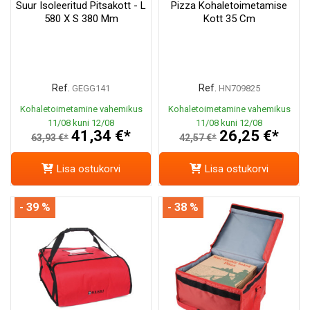
Suur Isoleeritud Pitsakott - L
Pizza Kohaletoimetamise
580 X S 380 Mm
Kott 35 Cm
Ref.
Ref.
GEGG141
HN709825
Kohaletoimetamine vahemikus
Kohaletoimetamine vahemikus
11/08 kuni 12/08
11/08 kuni 12/08
41,34 €*
26,25 €*
63,93 €*
42,57 €*
Lisa ostukorvi
Lisa ostukorvi
- 39 %
- 38 %