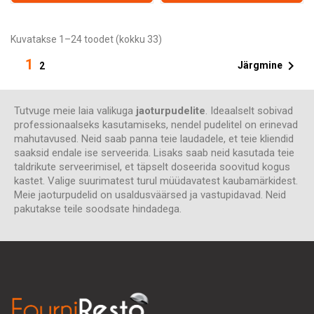
Kuvatakse 1–24 toodet (kokku 33)
1

Järgmine
2
Tutvuge meie laia valikuga
jaoturpudelite
. Ideaalselt sobivad
professionaalseks kasutamiseks, nendel pudelitel on erinevad
mahutavused. Neid saab panna teie laudadele, et teie kliendid
saaksid endale ise serveerida. Lisaks saab neid kasutada teie
taldrikute serveerimisel, et täpselt doseerida soovitud kogus
kastet. Valige suurimatest turul müüdavatest kaubamärkidest.
Meie jaoturpudelid on usaldusväärsed ja vastupidavad. Neid
pakutakse teile soodsate hindadega.