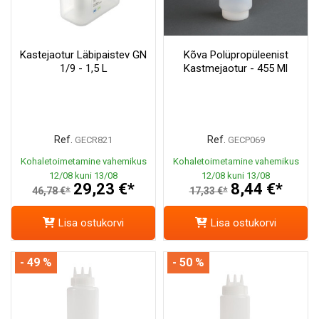
Kastejaotur Läbipaistev GN
Kõva Polüpropüleenist
1/9 - 1,5 L
Kastmejaotur - 455 Ml
Ref.
Ref.
GECR821
GECP069
Kohaletoimetamine vahemikus
Kohaletoimetamine vahemikus
12/08 kuni 13/08
12/08 kuni 13/08
29,23 €*
8,44 €*
46,78 €*
17,33 €*
Lisa ostukorvi
Lisa ostukorvi
- 49 %
- 50 %