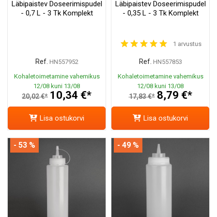
Läbipaistev Doseerimispudel
Läbipaistev Doseerimispudel
- 0,7 L - 3 Tk Komplekt
- 0,35 L - 3 Tk Komplekt
1 arvustus
Ref.
Ref.
HN557952
HN557853
Kohaletoimetamine vahemikus
Kohaletoimetamine vahemikus
12/08 kuni 13/08
12/08 kuni 13/08
10,34 €*
8,79 €*
20,02 €*
17,83 €*
Lisa ostukorvi
Lisa ostukorvi
- 53 %
- 49 %