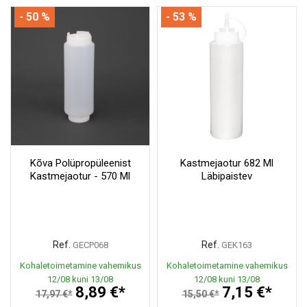
- 50 %
- 53 %
Kõva Polüpropüleenist
Kastmejaotur 682 Ml
Kastmejaotur - 570 Ml
Läbipaistev
Ref.
Ref.
GECP068
GEK163
Kohaletoimetamine vahemikus
Kohaletoimetamine vahemikus
12/08 kuni 13/08
12/08 kuni 13/08
8,89 €*
7,15 €*
17,97 €*
15,50 €*