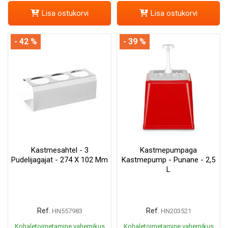
Lisa ostukorvi
Lisa ostukorvi
- 42 %
- 39 %
Kastmesahtel - 3
Kastmepumpaga
Pudelijagajat - 274 X 102 Mm
Kastmepump - Punane - 2,5
L
Ref.
Ref.
HN557983
HN203521
Kohaletoimetamine vahemikus
Kohaletoimetamine vahemikus