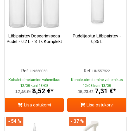
Läbipaistev Doseerimisega
Pudelijaotur Läbipaistev -
Pudel - 0,2 L - 3 Tk Komplekt
0,35 L
Ref.
Ref.
HN558058
HN557822
Kohaletoimetamine vahemikus
Kohaletoimetamine vahemikus
12/08 kuni 13/08
12/08 kuni 13/08
8,52 €*
7,31 €*
17,45 €*
15,73 €*
Lisa ostukorvi
Lisa ostukorvi
- 54 %
- 37 %