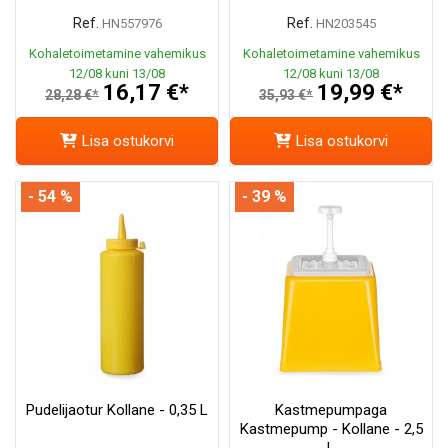
Ref.
Ref.
HN557976
HN203545
Kohaletoimetamine vahemikus
Kohaletoimetamine vahemikus
12/08 kuni 13/08
12/08 kuni 13/08
16,17 €*
19,99 €*
28,28 €*
35,93 €*
Lisa ostukorvi
Lisa ostukorvi
- 54 %
- 39 %
Pudelijaotur Kollane - 0,35 L
Kastmepumpaga
Kastmepump - Kollane - 2,5
L