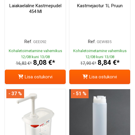
Laiakaelaline Kastmepudel
Kastmejaotur 1L Pruun
454 Ml
Ref.
Ref.
GEE092
GEW835
Kohaletoimetamine vahemikus
Kohaletoimetamine vahemikus
12/08 kuni 13/08
12/08 kuni 13/08
8,08 €*
8,84 €*
16,82 €*
17,90 €*
Lisa ostukorvi
Lisa ostukorvi
- 37 %
- 51 %