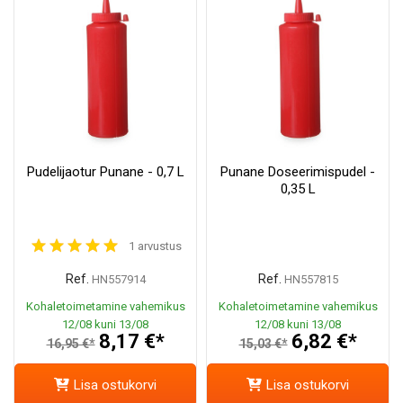
Pudelijaotur Punane - 0,7 L
Punane Doseerimispudel -
0,35 L
1 arvustus
Ref.
Ref.
HN557914
HN557815
Kohaletoimetamine vahemikus
Kohaletoimetamine vahemikus
12/08 kuni 13/08
12/08 kuni 13/08
8,17 €*
6,82 €*
16,95 €*
15,03 €*
Lisa ostukorvi
Lisa ostukorvi