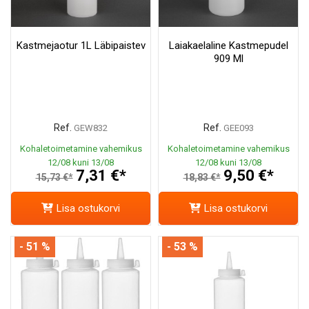
Kastmejaotur 1L Läbipaistev
Laiakaelaline Kastmepudel
909 Ml
Ref.
Ref.
GEW832
GEE093
Kohaletoimetamine vahemikus
Kohaletoimetamine vahemikus
12/08 kuni 13/08
12/08 kuni 13/08
7,31 €*
9,50 €*
15,73 €*
18,83 €*
Lisa ostukorvi
Lisa ostukorvi
- 51 %
- 53 %