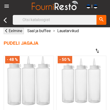

|
search
Eelmine
Saal ja buffee
Lauatarvikud
PUDELI JAGAJA
swap_vert
- 48 %
- 50 %