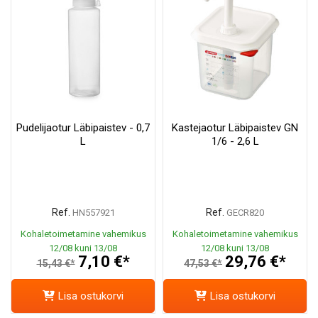
Pudelijaotur Läbipaistev - 0,7
Kastejaotur Läbipaistev GN
L
1/6 - 2,6 L
Ref.
Ref.
HN557921
GECR820
Kohaletoimetamine vahemikus
Kohaletoimetamine vahemikus
12/08 kuni 13/08
12/08 kuni 13/08
7,10 €*
29,76 €*
15,43 €*
47,53 €*
Lisa ostukorvi
Lisa ostukorvi