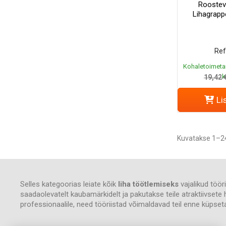
Roostev
Lihagrapp
Ref
Kohaletoimeta
k
19,42 
Li
Kuvatakse 1–24
Selles kategoorias leiate kõik
liha töötlemiseks
vajalikud töör
saadaolevatelt kaubamärkidelt ja pakutakse teile atraktiivsete
professionaalile, need tööriistad võimaldavad teil enne küpsetam