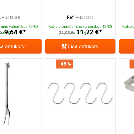
.
Ref.
HN513538
HN559222
mine vahemikus 12/08
Kohaletoimetamine vahemikus 12/08
Kohale
9,64 €*
11,72 €*
uni 13/08
kuni 13/08
€*
21,98 €*
sa ostukorvi
Lisa ostukorvi
- 48 %
-