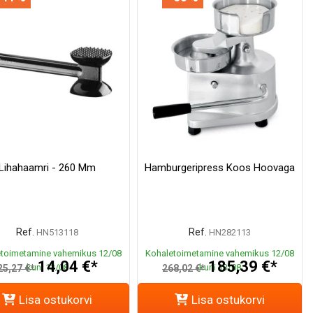
Lihahaamri - 260 Mm
Hamburgeripress Koos Hoovaga
Ref.
Ref.
HN513118
HN282113
toimetamine vahemikus 12/08
Kohaletoimetamine vahemikus 12/08
14,04 €*
185,39 €*
kuni 13/08
kuni 13/08
25,27 €*
268,02 €*
Lisa ostukorvi
Lisa ostukorvi