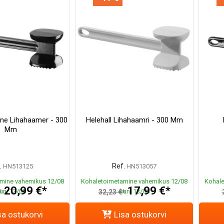
ine Lihahaamer - 300
Helehall Lihahaamri - 300 Mm
Mm
.
Ref.
HN513125
HN513057
mine vahemikus 12/08
Kohaletoimetamine vahemikus 12/08
Kohale
20,99 €*
17,99 €*
uni 13/08
kuni 13/08
*
32,23 €*
sa ostukorvi
Lisa ostukorvi