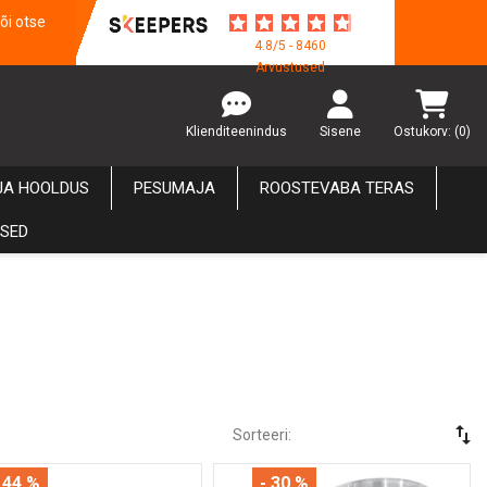
õi otse
4.8/5 - 8460
Arvustused
Klienditeenindus
Sisene
Ostukorv:
(0)
JA HOOLDUS
PESUMAJA
ROOSTEVABA TERAS
USED
swap_vert
Sorteeri:
 44 %
- 30 %