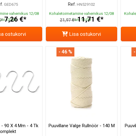
f.
Ref.
GED675
HN529102
mine vahemikus 12/08
Kohaletoimetamine vahemikus 12/08
Kohale
7,26 €*
11,71 €*
uni 13/08
kuni 13/08
€*
21,97 €*
sa ostukorvi
Lisa ostukorvi
- 46 %
-
 - 90 X 4 Mm - 4 Tk
Puuvillane Valge Rullnöör - 140 M
Puuvi
omplekt