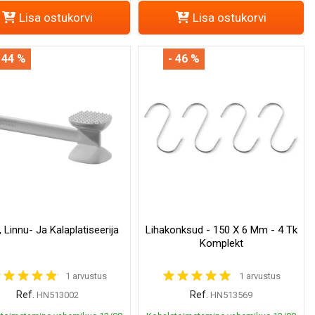
Lisa ostukorvi
Lisa ostukorvi
 44 %
- 46 %
, Linnu- Ja Kalaplatiseerija
Lihakonksud - 150 X 6 Mm - 4 Tk
Komplekt
1 arvustus
1 arvustus
Ref.
Ref.
HN513002
HN513569