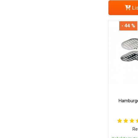
Li
- 44 %
Hamburge
Re