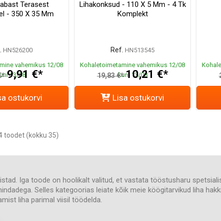
abast Terasest
Lihakonksud - 110 X 5 Mm - 4 Tk
el - 350 X 35 Mm
Komplekt
.
Ref.
HN526200
HN513545
mine vahemikus 12/08
Kohaletoimetamine vahemikus 12/08
Kohale
9,91 €*
10,21 €*
uni 13/08
kuni 13/08
€*
19,83 €*
sa ostukorvi
Lisa ostukorvi
 toodet (kokku 35)
iistad. Iga toode on hoolikalt valitud, et vastata tööstusharu spetsial
 hindadega. Selles kategoorias leiate kõik meie köögitarvikud liha ha
ist liha parimal viisil töödelda.