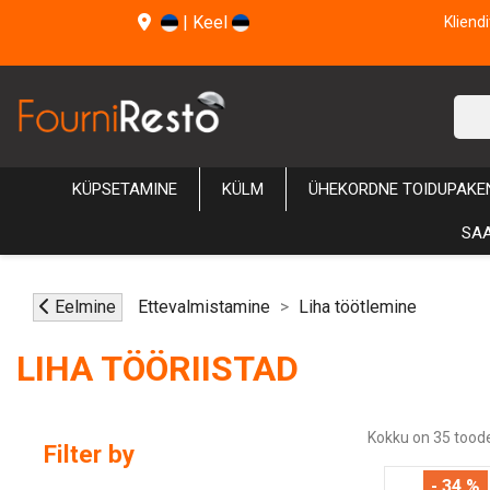
|
Keel
Kliend
KÜPSETAMINE
KÜLM
ÜHEKORDNE TOIDUPAKE
SAA
Eelmine
Ettevalmistamine
Liha töötlemine
LIHA TÖÖRIISTAD
Kokku on 35 toode
Filter by
- 34 %