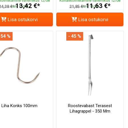
toimetamine vahemikus 12/08
Kohaletoimetamine vahemikus 12/08
13,42 €*
11,63 €*
kuni 13/08
kuni 13/08
24,38 €*
21,85 €*
Lisa ostukorvi
Lisa ostukorvi
 54 %
- 45 %
Liha Konks 100mm
Roostevabast Terasest
Lihagrappel - 350 Mm