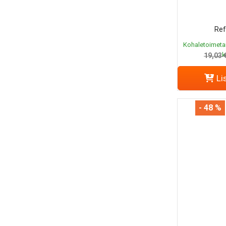
Ref
Kohaletoimeta
k
19,03 
Li
- 48 %