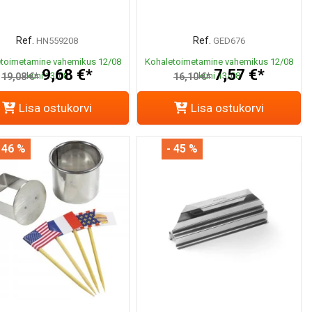
Ref.
Ref.
HN559208
GED676
toimetamine vahemikus 12/08
Kohaletoimetamine vahemikus 12/08
9,68 €*
7,57 €*
kuni 13/08
kuni 13/08
19,08 €*
16,10 €*
Lisa ostukorvi
Lisa ostukorvi
 46 %
- 45 %