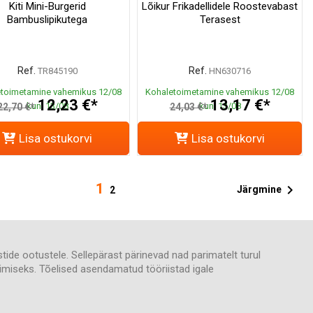
Kiti Mini-Burgerid
Lõikur Frikadellidele Roostevabast
Bambuslipikutega
Terasest
Ref.
Ref.
TR845190
HN630716
toimetamine vahemikus 12/08
Kohaletoimetamine vahemikus 12/08
12,23 €*
13,17 €*
kuni 13/08
kuni 13/08
22,70 €*
24,03 €*
Lisa ostukorvi
Lisa ostukorvi
1

Järgmine
2
istide ootustele. Sellepärast pärinevad nad parimatelt turul
kkimiseks. Tõelised asendamatud tööriistad igale