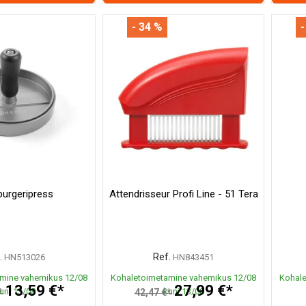
- 34 %
-
urgeripress
Attendrisseur Profi Line - 51 Tera
.
Ref.
HN513026
HN843451
mine vahemikus 12/08
Kohaletoimetamine vahemikus 12/08
Kohale
13,59 €*
27,99 €*
uni 13/08
kuni 13/08
*
42,47 €*