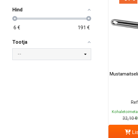
Hind
6
€
191
€
Tootja
Mustamaitsel
Ref
Kohaletoimeta
k
32,10 €
Li