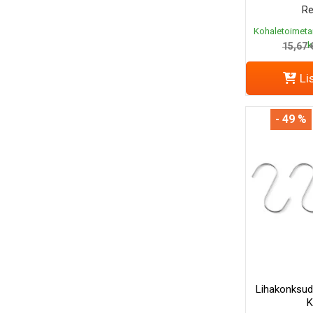
Re
Kohaletoimeta
k
15,67 
Li
- 49 %
Lihakonksud
K