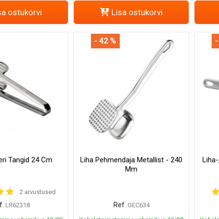
sa ostukorvi
Lisa ostukorvi
- 42 %
-
ri Tangid 24 Cm
Liha Pehmendaja Metallist - 240
Liha-
Mm
2 arvustused
f.
Ref.
LR62318
GEC634