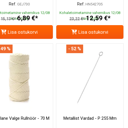
Ref.
Ref.
GEJ730
HN542705
toimetamine vahemikus 12/08
Kohaletoimetamine vahemikus 12/08
6,89 €*
12,59 €*
kuni 13/08
kuni 13/08
15,13 €*
23,22 €*
Lisa ostukorvi
Lisa ostukorvi
 49 %
- 52 %
llane Valge Rullnöör - 70 M
Metallist Vardad - P 255 Mm