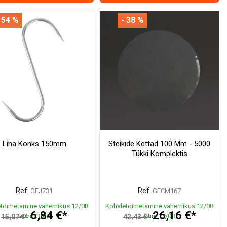
 54 %
- 38 %
Liha Konks 150mm
Steikide Kettad 100 Mm - 5000
Tükki Komplektis
Ref.
Ref.
GEJ731
GECM167
toimetamine vahemikus 12/08
Kohaletoimetamine vahemikus 12/08
6,84 €*
26,16 €*
kuni 13/08
kuni 13/08
15,07 €*
42,43 €*