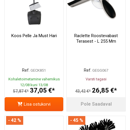
Koos Pelle Ja Must Hari
Raclette Roostevabast
Terasest - L 255 Mm
Ref.
Ref.
GECK851
GEGG067
Kohaletoimetamine vahemikus
Varsti tagasi
12/08 kuni 13/08
37,05 €*
26,85 €*
57,87 €*
43,42 €*
Pole Saadaval
Lisa ostukorvi
- 42 %
- 45 %