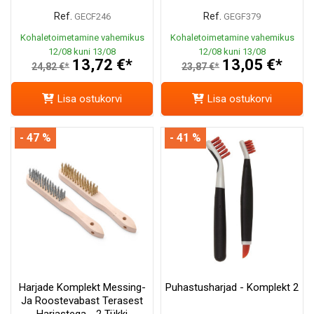
Ref.
Ref.
GECF246
GEGF379
Kohaletoimetamine vahemikus
Kohaletoimetamine vahemikus
12/08 kuni 13/08
12/08 kuni 13/08
13,72 €*
13,05 €*
24,82 €*
23,87 €*
Lisa ostukorvi
Lisa ostukorvi
- 47 %
- 41 %
Harjade Komplekt Messing-
Puhastusharjad - Komplekt 2
Ja Roostevabast Terasest
Harjastega - 2 Tükki