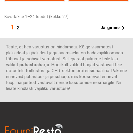
Kuvatakse 1–24 toodet (kokku 27)
1

Järgmine
2
Teate, et hea varustus on hindamatu. Kõige visamatest
plekkidest ja jääkidest jagu saamiseks on hädavajalik omada
tõhusat ja sobivat varustust. Sellepärast pakume teile laia
valikut
puhastusharju
. Hoolikalt valitud harjad vastavad teie
ootustele toitlustus- ja CHR-sektori professionaalina. Pakume
erinevaid puhastus- ja pesuharju, mis koosnevad erinevat
tüüpi harjastest vastavalt nende kasutamise eesmärgile. Nii
leiate kindlasti vajaliku varustuse!