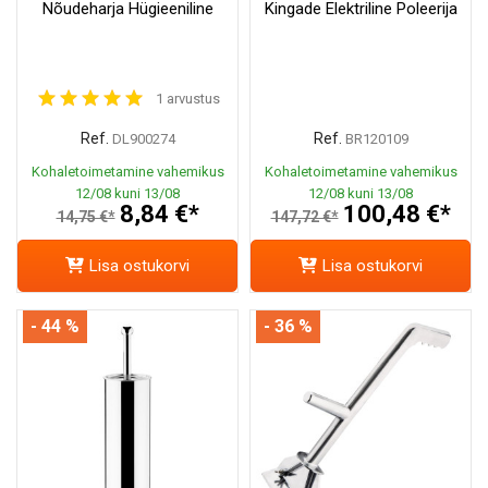
Nõudeharja Hügieeniline
Kingade Elektriline Poleerija
1 arvustus
Ref.
Ref.
DL900274
BR120109
Kohaletoimetamine vahemikus
Kohaletoimetamine vahemikus
12/08 kuni 13/08
12/08 kuni 13/08
8,84 €*
100,48 €*
14,75 €*
147,72 €*
Lisa ostukorvi
Lisa ostukorvi
- 44 %
- 36 %