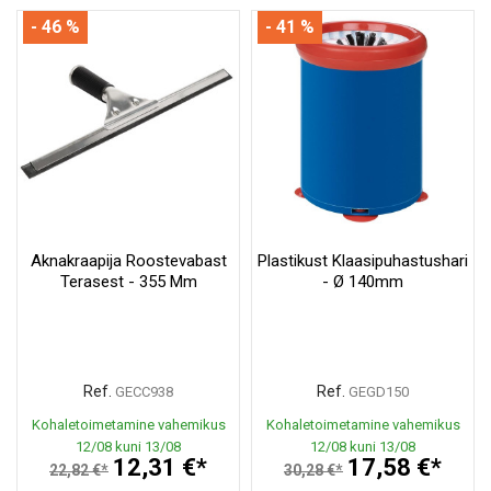
- 46 %
- 41 %
Aknakraapija Roostevabast
Plastikust Klaasipuhastushari
Terasest - 355 Mm
- Ø 140mm
Ref.
Ref.
GECC938
GEGD150
Kohaletoimetamine vahemikus
Kohaletoimetamine vahemikus
12/08 kuni 13/08
12/08 kuni 13/08
12,31 €*
17,58 €*
22,82 €*
30,28 €*