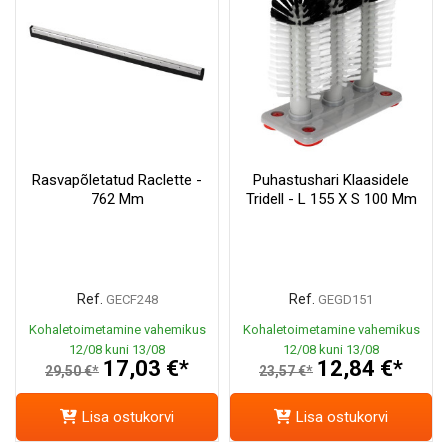
Rasvapõletatud Raclette -
Puhastushari Klaasidele
762 Mm
Tridell - L 155 X S 100 Mm
Ref.
Ref.
GECF248
GEGD151
Kohaletoimetamine vahemikus
Kohaletoimetamine vahemikus
12/08 kuni 13/08
12/08 kuni 13/08
17,03 €*
12,84 €*
29,50 €*
23,57 €*
Lisa ostukorvi
Lisa ostukorvi