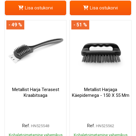
Lisa ostukorvi
Lisa ostukorvi
- 49 %
- 51 %
Metallist Harja Terasest
Metallist Harjaga
Kraabitsaga
Käepidemega - 150 X 55 Mm
Ref.
Ref.
HN525548
HN525562
Kohaletoimetamine vahemikus
Kohaletoimetamine vahemikus