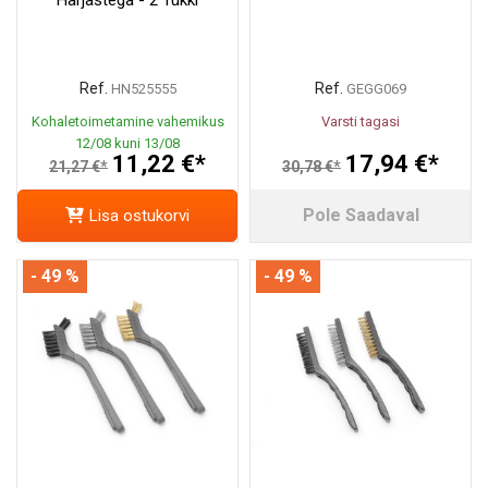
Ref.
Ref.
HN525555
GEGG069
Kohaletoimetamine vahemikus
Varsti tagasi
12/08 kuni 13/08
11,22 €*
17,94 €*
21,27 €*
30,78 €*
Pole Saadaval
Lisa ostukorvi
- 49 %
- 49 %