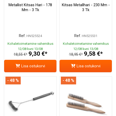
Metallist Kitsas Hari - 178
Kitsas Metallhari - 230 Mm -
Mm - 3 Tk
3 Tk
Ref.
Ref.
HN525524
HN525531
Kohaletoimetamine vahemikus
Kohaletoimetamine vahemikus
12/08 kuni 13/08
12/08 kuni 13/08
9,30 €*
9,58 €*
18,55 €*
18,95 €*
Lisa ostukorvi
Lisa ostukorvi
- 48 %
- 48 %