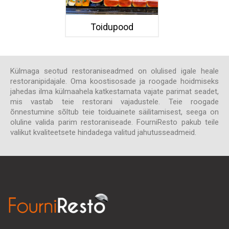
Toidupood
Külmaga seotud restoraniseadmed on olulised igale heale
restoranipidajale. Oma koostisosade ja roogade hoidmiseks
jahedas ilma külmaahela katkestamata vajate parimat seadet,
mis vastab teie restorani vajadustele. Teie roogade
õnnestumine sõltub teie toiduainete säilitamisest, seega on
oluline valida parim restoraniseade. FourniResto pakub teile
valikut kvaliteetsete hindadega valitud jahutusseadmeid.