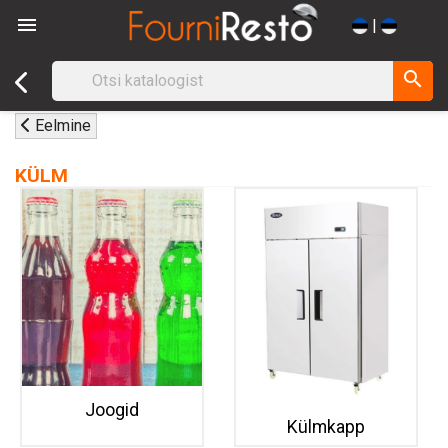

|
search
Eelmine
KÜLM
Joogid
Külmkapp