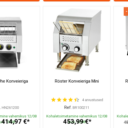
-
Ühe Konveieriga
Röster Konveieriga Mini
R
4 arvustused
.
Ref.
HN261200
BR100211
mine vahemikus 12/08
Kohaletoimetamine vahemikus 12/08
Kohale
414,97 €*
453,99 €*
uni 13/08
kuni 13/08
*
48