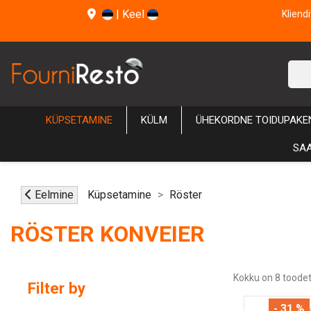
|
Keel
Kliend
KÜPSETAMINE
KÜLM
ÜHEKORDNE TOIDUPAKE
SAA
Eelmine
Küpsetamine
Röster
RÖSTER KONVEIER
Kokku on 8 toodet
Filter by
- 31 %