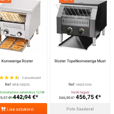
Konveieriga Röster
Röster Topeltkonveieriga Must
3 arvustused
Ref.
Ref.
BRA100205
HN261354
toimetamine vahemikus 12/08
Varsti tagasi
442,94 €*
456,75 €*
kuni 13/08
9,97 €*
566,90 €*
Lisa ostukorvi
Pole Saadaval