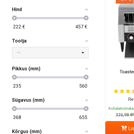
Hind
222
€
457
€
Tootja
Pikkus (mm)
Toaste
235
560
Re
Sügavus (mm)
Kohaletoimeta
k
326,98 €
368
655
Li
Kõrgus (mm)