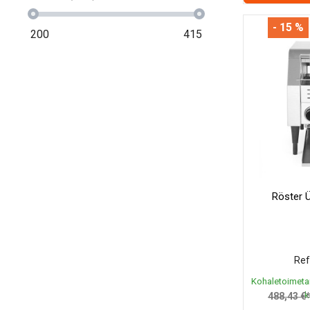
- 15 %
200
415
Röster 
Ref
Kohaletoimeta
k
488,43 €