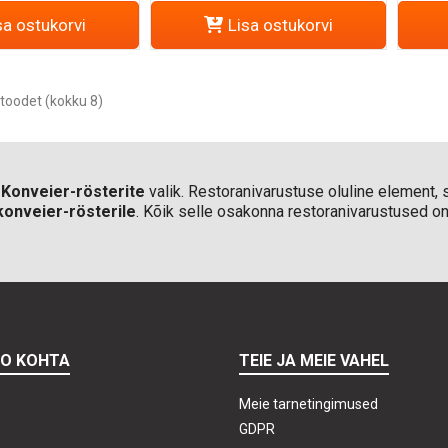
sa ostukorvi
Lisa ostukorvi
toodet (kokku 8)
d
Konveier-rösterite
valik. Restoranivarustuse oluline element, s
konveier-rösterile
. Kõik selle osakonna restoranivarustused on 
TO KOHTA
TEIE JA MEIE VAHEL
Meie tarnetingimused
GDPR