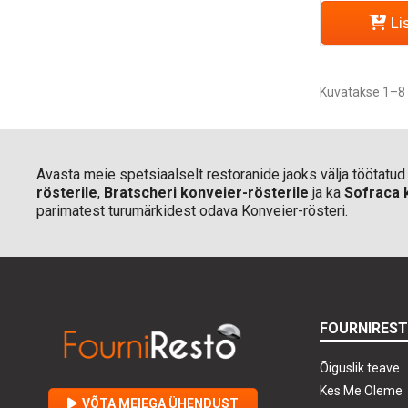
Li
Kuvatakse 1–8 
Avasta meie spetsiaalselt restoranide jaoks välja töötatu
rösterile
,
Bratscheri konveier-rösterile
ja ka
Sofraca 
parimatest turumärkidest odava Konveier-rösteri.
FOURNIRES
Õiguslik teave
Kes Me Oleme
VÕTA MEIEGA ÜHENDUST