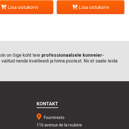
Lisa ostukorvi
Lisa ostukorvi
iin on õige koht teie
professionaalsele konveier-
valitud nende kvaliteedi ja hinna poolest. Nii et saate leida
KONTAKT
Fourniresto
116 avenue de la roubine