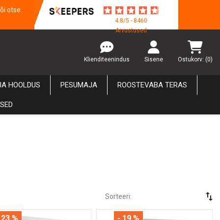
õi otse
4.8/5 - 8460
Arvustused
Klienditeenindus
Sisene
Ostukorv:
(0)
JA HOOLDUS
PESUMAJA
ROOSTEVABA TERAS
USED
swap_vert
Sorteeri:
 23 %
- 19 %