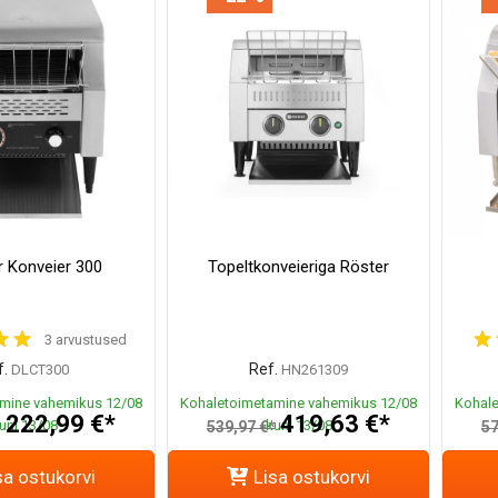
r Konveier 300
Topeltkonveieriga Röster
3 arvustused
f.
Ref.
DLCT300
HN261309
mine vahemikus 12/08
Kohaletoimetamine vahemikus 12/08
Kohale
222,99 €*
419,63 €*
uni 13/08
kuni 13/08
*
539,97 €*
57
sa ostukorvi
Lisa ostukorvi