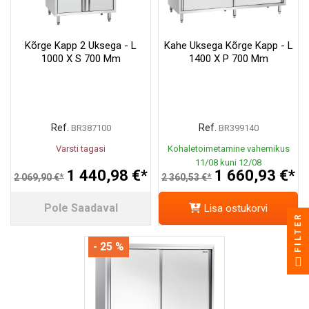
Kõrge Kapp 2 Uksega - L
Kahe Uksega Kõrge Kapp - L
1000 X S 700 Mm
1400 X P 700 Mm
Ref.
Ref.
BR387100
BR399140
Varsti tagasi
Kohaletoimetamine vahemikus
11/08 kuni 12/08
1 440,98 €*
1 660,93 €*
2 069,90 €*
2 360,53 €*
Pole Saadaval
Lisa ostukorvi
FILTER
- 25 %