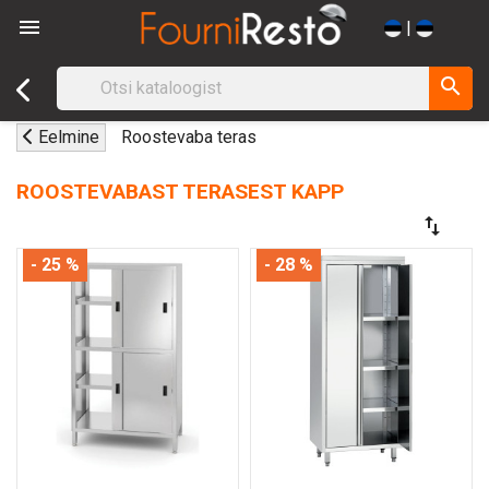

|
search
Eelmine
Roostevaba teras
ROOSTEVABAST TERASEST KAPP
swap_vert
- 25 %
- 28 %