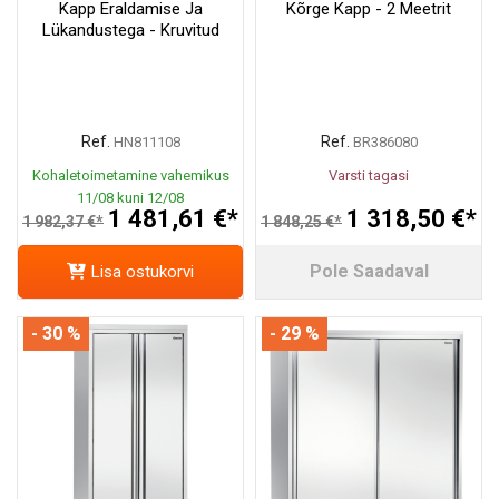
Kapp Eraldamise Ja
Kõrge Kapp - 2 Meetrit
Lükandustega - Kruvitud
Ref.
Ref.
HN811108
BR386080
Kohaletoimetamine vahemikus
Varsti tagasi
11/08 kuni 12/08
1 481,61 €*
1 318,50 €*
1 982,37 €*
1 848,25 €*
Pole Saadaval
Lisa ostukorvi
- 30 %
- 29 %