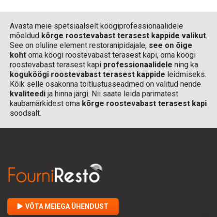
Avasta meie spetsiaalselt köögiprofessionaalidele
mõeldud
kõrge roostevabast terasest kappide valikut
.
See on oluline element restoranipidajale,
see on õige
koht
oma köögi roostevabast terasest kapi, oma köögi
roostevabast terasest kapi
professionaalidele
ning ka
koguköögi roostevabast terasest kappide
leidmiseks.
Kõik selle osakonna toitlustusseadmed on valitud nende
kvaliteedi
ja hinna järgi. Nii saate leida parimatest
kaubamärkidest oma
kõrge roostevabast terasest kapi
soodsalt.
VÕTA MEIEGA ÜHENDUST