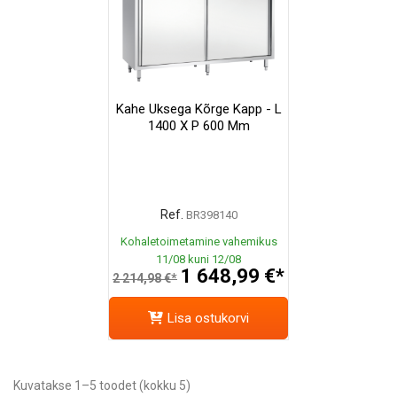
Kahe Uksega Kõrge Kapp - L
1400 X P 600 Mm
Ref.
BR398140
Kohaletoimetamine vahemikus
11/08 kuni 12/08
1 648,99 €*
2 214,98 €*
Lisa ostukorvi
Kuvatakse 1–5 toodet (kokku 5)