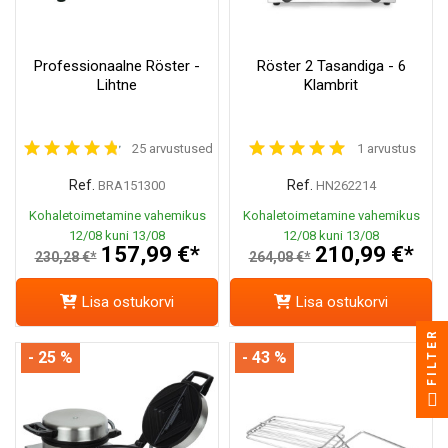
Professionaalne Röster -
Röster 2 Tasandiga - 6
Lihtne
Klambrit
25 arvustused
1 arvustus
Ref.
Ref.
BRA151300
HN262214
Kohaletoimetamine vahemikus
Kohaletoimetamine vahemikus
12/08 kuni 13/08
12/08 kuni 13/08
157,99 €*
210,99 €*
230,28 €*
264,08 €*
Lisa ostukorvi
Lisa ostukorvi
FILTER
- 25 %
- 43 %