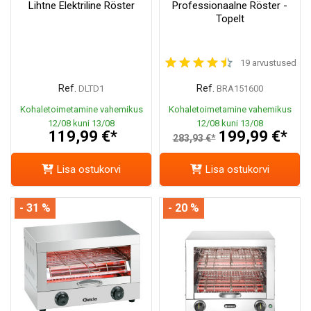
Lihtne Elektriline Röster
Professionaalne Röster -
Topelt
19 arvustused
Ref.
Ref.
DLTD1
BRA151600
Kohaletoimetamine vahemikus
Kohaletoimetamine vahemikus
12/08 kuni 13/08
12/08 kuni 13/08
119,99 €*
199,99 €*
283,93 €*
Lisa ostukorvi
Lisa ostukorvi
- 31 %
- 20 %