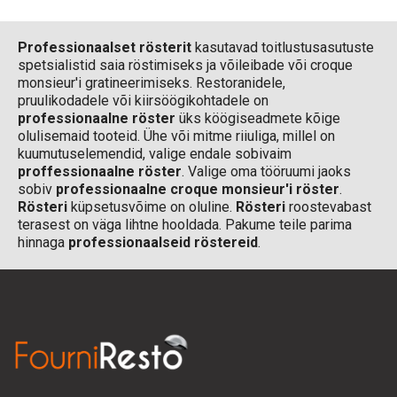
Professionaalset rösterit
kasutavad toitlustusasutuste
spetsialistid saia röstimiseks ja võileibade või croque
monsieur'i gratineerimiseks. Restoranidele,
pruulikodadele või kiirsöögikohtadele on
professionaalne röster
üks köögiseadmete kõige
olulisemaid tooteid. Ühe või mitme riiuliga, millel on
kuumutuselemendid, valige endale sobivaim
proffessionaalne röster
. Valige oma tööruumi jaoks
sobiv
professionaalne croque monsieur'i röster
.
Rösteri
küpsetusvõime on oluline.
Rösteri
roostevabast
terasest on väga lihtne hooldada. Pakume teile parima
hinnaga
professionaalseid röstereid
.