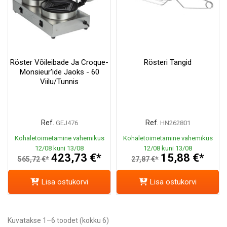
Röster Võileibade Ja Croque-
Rösteri Tangid
Monsieur'ide Jaoks - 60
Viilu/tunnis
Ref.
Ref.
GEJ476
HN262801
Kohaletoimetamine vahemikus
Kohaletoimetamine vahemikus
12/08 kuni 13/08
12/08 kuni 13/08
423,73 €*
15,88 €*
565,72 €*
27,87 €*
Lisa ostukorvi
Lisa ostukorvi
Kuvatakse 1–6 toodet (kokku 6)