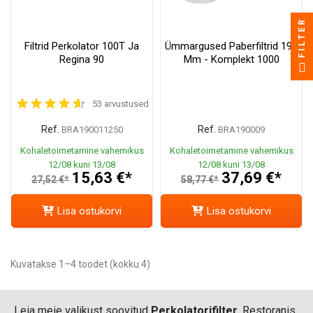
FILTER
Filtrid Perkolator 100T Ja
Ümmargused Paberfiltrid 195
Regina 90
Mm - Komplekt 1000
53 arvustused
Ref.
Ref.
BRA190011250
BRA190009
Kohaletoimetamine vahemikus
Kohaletoimetamine vahemikus
12/08 kuni 13/08
12/08 kuni 13/08
15,63 €*
37,69 €*
27,52 €*
58,77 €*
Lisa ostukorvi
Lisa ostukorvi
Kuvatakse 1–4 toodet (kokku 4)
Leia meie valikust soovitud
Perkolatorifilter
. Restoranis