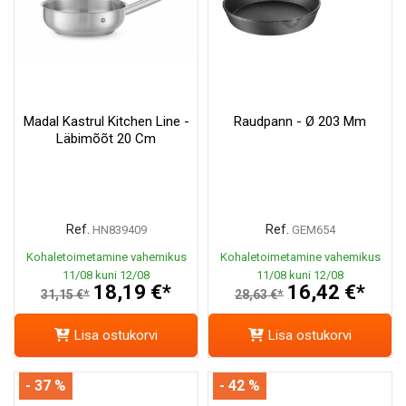
Madal Kastrul Kitchen Line -
Raudpann - Ø 203 Mm
Läbimõõt 20 Cm
Ref.
Ref.
HN839409
GEM654
Kohaletoimetamine vahemikus
Kohaletoimetamine vahemikus
11/08 kuni 12/08
11/08 kuni 12/08
18,19 €*
16,42 €*
31,15 €*
28,63 €*
Lisa ostukorvi
Lisa ostukorvi
- 37 %
- 42 %