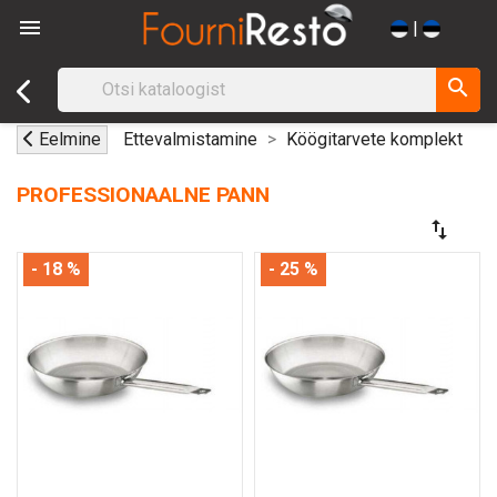

|
search
Eelmine
Ettevalmistamine
Köögitarvete komplekt
PROFESSIONAALNE PANN
swap_vert
- 18 %
- 25 %