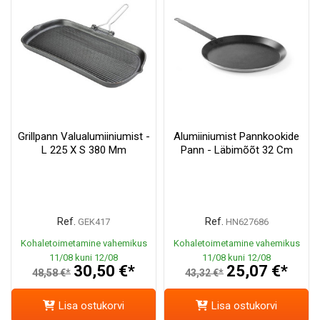
Grillpann Valualumiiniumist -
Alumiiniumist Pannkookide
L 225 X S 380 Mm
Pann - Läbimõõt 32 Cm
Ref.
Ref.
GEK417
HN627686
Kohaletoimetamine vahemikus
Kohaletoimetamine vahemikus
11/08 kuni 12/08
11/08 kuni 12/08
30,50 €*
25,07 €*
48,58 €*
43,32 €*
Lisa ostukorvi
Lisa ostukorvi