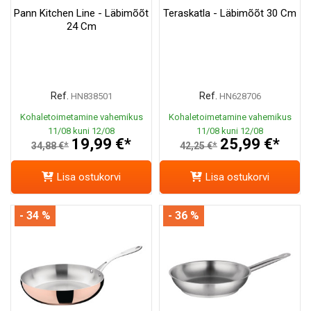
Pann Kitchen Line - Läbimõõt
Teraskatla - Läbimõõt 30 Cm
24 Cm
Ref.
Ref.
HN838501
HN628706
Kohaletoimetamine vahemikus
Kohaletoimetamine vahemikus
11/08 kuni 12/08
11/08 kuni 12/08
19,99 €*
25,99 €*
34,88 €*
42,25 €*
Lisa ostukorvi
Lisa ostukorvi
- 34 %
- 36 %