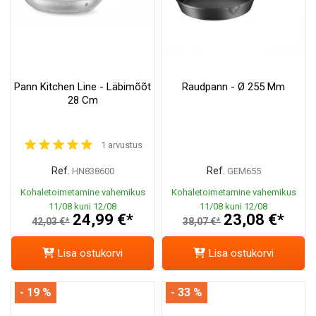
Pann Kitchen Line - Läbimõõt
Raudpann - Ø 255 Mm
28 Cm
1 arvustus
Ref.
Ref.
HN838600
GEM655
Kohaletoimetamine vahemikus
Kohaletoimetamine vahemikus
11/08 kuni 12/08
11/08 kuni 12/08
24,99 €*
23,08 €*
42,03 €*
38,07 €*
Lisa ostukorvi
Lisa ostukorvi
- 19 %
- 33 %