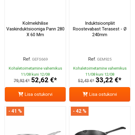
Kolmekihilise
Induktsioonpliit
Vaskinduktsiooniga Pann 280
Roostevabast Terasest - Ø
X 60 Mm
240mm
Ref.
Ref.
GEFS669
GEM925
Kohaletoimetamine vahemikus
Kohaletoimetamine vahemikus
11/08 kuni 12/08
11/08 kuni 12/08
52,62 €*
33,22 €*
79,92 €*
52,43 €*
Lisa ostukorvi
Lisa ostukorvi
- 41 %
- 42 %