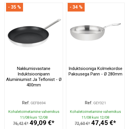
- 35 %
- 34 %
Nakkumisvastane
Induktsiooniga Kolmekordse
Induktsioonipann
Paksusega Pann - Ø 280mm
Alumiiniumist Ja Teflonist - Ø
400mm
Ref.
Ref.
GEFB694
GEY321
Kohaletoimetamine vahemikus
Kohaletoimetamine vahemikus
11/08 kuni 12/08
11/08 kuni 12/08
49,09 €*
47,45 €*
76,42 €*
72,60 €*