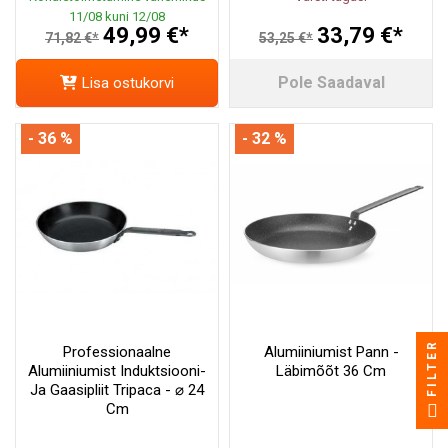
11/08 kuni 12/08
49,99 €*
33,79 €*
71,82 €*
53,25 €*
Pole Saadaval
Lisa ostukorvi
- 36 %
- 32 %
FILTER
Professionaalne
Alumiiniumist Pann -
Alumiiniumist Induktsiooni-
Läbimõõt 36 Cm
Ja Gaasipliit Tripaca - ⌀ 24
Cm