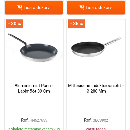
Lisa ostukorvi
Lisa ostukorvi
- 30 %
- 36 %
Alumiiniumist Pann -
Mittesisene Induktsioonipliit -
Läbimõõt 39 Cm
Ø 280 Mm
Ref.
Ref.
HN627655
GECB902
Kohaletoimetamine vahemikus
Varsti tagasi