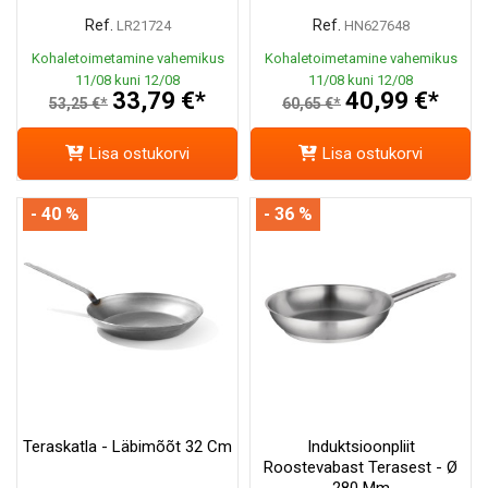
Ref.
Ref.
LR21724
HN627648
Kohaletoimetamine vahemikus
Kohaletoimetamine vahemikus
11/08 kuni 12/08
11/08 kuni 12/08
33,79 €*
40,99 €*
53,25 €*
60,65 €*
Lisa ostukorvi
Lisa ostukorvi
- 40 %
- 36 %
Teraskatla - Läbimõõt 32 Cm
Induktsioonpliit
Roostevabast Terasest - Ø
280 Mm