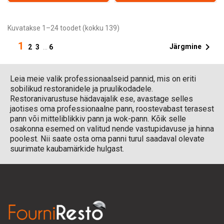
Kuvatakse 1–24 toodet (kokku 139)
1

Järgmine
2
3
…
6
Leia meie valik professionaalseid pannid, mis on eriti
sobilikud restoranidele ja pruulikodadele.
Restoranivarustuse hädavajalik ese, avastage selles
jaotises oma professionaalne pann, roostevabast terasest
pann või mitteliblikkiv pann ja wok-pann. Kõik selle
osakonna esemed on valitud nende vastupidavuse ja hinna
poolest. Nii saate osta oma panni turul saadaval olevate
suurimate kaubamärkide hulgast.