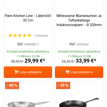
Pann Kitchen Line - Läbimõõt
Mittesisene Alumiiniumist Ja
32 Cm
Teflonkattega
Induktsioonipann - Ø 320mm
1 arvustus
Ref.
Ref.
HN838617
GEFB692
Kohaletoimetamine vahemikus
Kohaletoimetamine vahemikus
11/08 kuni 12/08
11/08 kuni 12/08
29,99 €*
33,99 €*
48,43 €*
56,20 €*
Lisa ostukorvi
Lisa ostukorvi
- 40 %
- 39 %