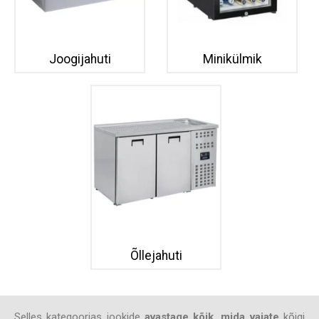
Joogijahuti
Minikülmik
Õllejahuti
Selles kategoorias jookide
avastage kõik, mida vajate
kõigi