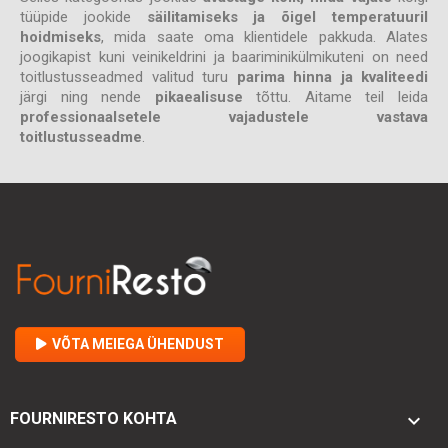
tüüpide jookide
säilitamiseks ja õigel temperatuuril
hoidmiseks
, mida saate oma klientidele pakkuda. Alates
joogikapist kuni veinikeldrini ja baariminikülmikuteni on need
toitlustusseadmed valitud turu
parima hinna ja kvaliteedi
järgi ning nende
pikaealisuse
tõttu. Aitame teil leida
professionaalsetele vajadustele vastava
toitlustusseadme
.
VÕTA MEIEGA ÜHENDUST

FOURNIRESTO KOHTA