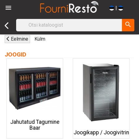

|
search
Eelmine
Külm
JOOGID
Jahutatud Tagumine
Baar
Joogikapp / Joogivitrin