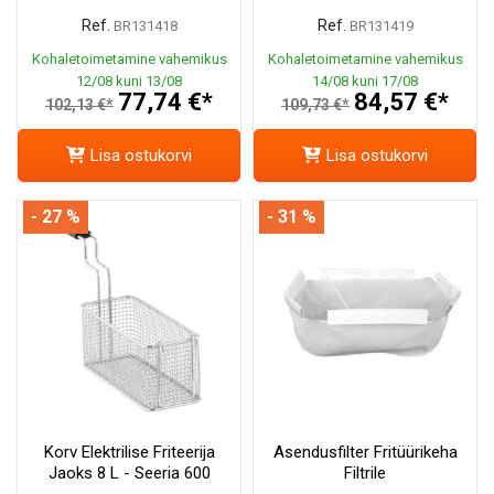
Ref.
Ref.
BR131418
BR131419
Kohaletoimetamine vahemikus
Kohaletoimetamine vahemikus
12/08 kuni 13/08
14/08 kuni 17/08
77,74 €*
84,57 €*
102,13 €*
109,73 €*
Lisa ostukorvi
Lisa ostukorvi
- 27 %
- 31 %
Korv Elektrilise Friteerija
Asendusfilter Fritüürikeha
Jaoks 8 L - Seeria 600
Filtrile