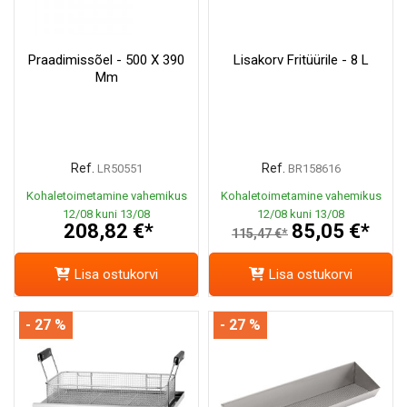
Praadimissõel - 500 X 390
Lisakorv Fritüürile - 8 L
Mm
Ref.
Ref.
LR50551
BR158616
Kohaletoimetamine vahemikus
Kohaletoimetamine vahemikus
12/08 kuni 13/08
12/08 kuni 13/08
208,82 €*
85,05 €*
115,47 €*
Lisa ostukorvi
Lisa ostukorvi
- 27 %
- 27 %