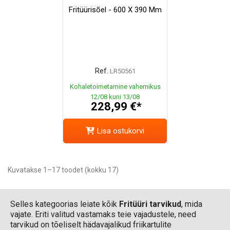
Fritüürisõel - 600 X 390 Mm
Ref.
LR50561
Kohaletoimetamine vahemikus
12/08 kuni 13/08
228,99 €*
Lisa ostukorvi
Kuvatakse 1–17 toodet (kokku 17)
Selles kategoorias leiate kõik
Fritüüri tarvikud
, mida
vajate. Eriti valitud vastamaks teie vajadustele, need
tarvikud on tõeliselt hädavajalikud friikartulite