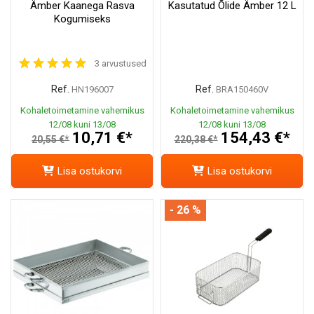
Ämber Kaanega Rasva
Kasutatud Õlide Ämber 12 L
Kogumiseks
3 arvustused
Ref.
Ref.
HN196007
BRA150460V
Kohaletoimetamine vahemikus
Kohaletoimetamine vahemikus
12/08 kuni 13/08
12/08 kuni 13/08
10,71 €*
154,43 €*
20,55 €*
220,38 €*
Lisa ostukorvi
Lisa ostukorvi
- 26 %