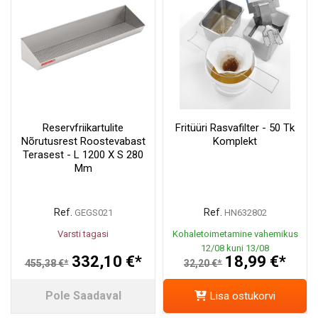
Reservfriikartulite
Fritüüri Rasvafilter - 50 Tk
Nõrutusrest Roostevabast
Komplekt
Terasest - L 1200 X S 280
Mm
Ref.
Ref.
GEGS021
HN632802
Varsti tagasi
Kohaletoimetamine vahemikus
12/08 kuni 13/08
332,10 €*
18,99 €*
455,38 €*
32,20 €*
Pole Saadaval
Lisa ostukorvi