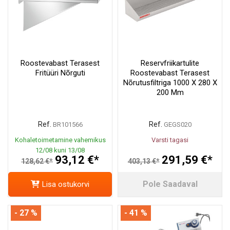
Roostevabast Terasest
Reservfriikartulite
Fritüüri Nõrguti
Roostevabast Terasest
Nõrutusfiltriga 1000 X 280 X
200 Mm
Ref.
Ref.
BR101566
GEGS020
Kohaletoimetamine vahemikus
Varsti tagasi
12/08 kuni 13/08
93,12 €*
291,59 €*
128,62 €*
403,13 €*
Pole Saadaval
Lisa ostukorvi
- 27 %
- 41 %