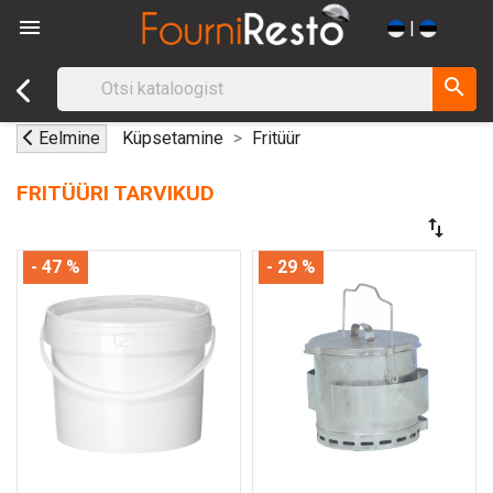

|
search
Eelmine
Küpsetamine
Fritüür
FRITÜÜRI TARVIKUD
swap_vert
- 47 %
- 29 %