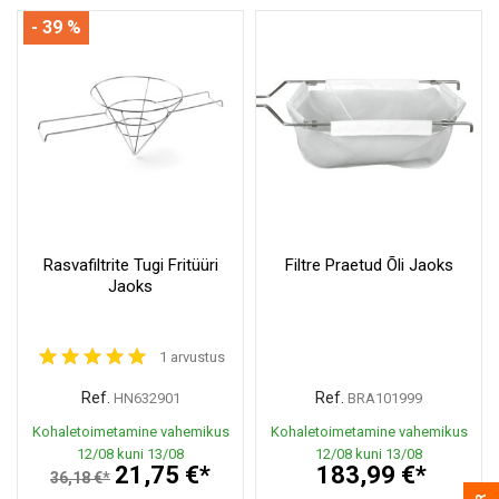
- 39 %
Rasvafiltrite Tugi Fritüüri
Filtre Praetud Õli Jaoks
Jaoks
1 arvustus
Ref.
Ref.
HN632901
BRA101999
Kohaletoimetamine vahemikus
Kohaletoimetamine vahemikus
12/08 kuni 13/08
12/08 kuni 13/08
21,75 €*
183,99 €*
36,18 €*