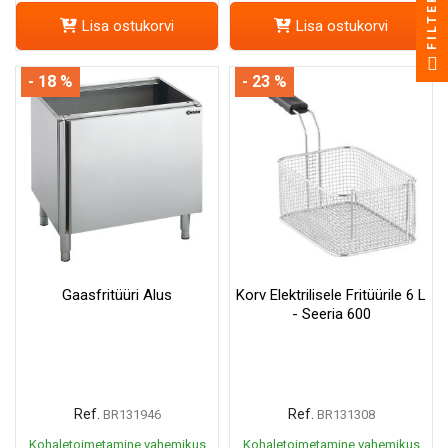
FILTER
Lisa ostukorvi
Lisa ostukorvi
- 18 %
- 23 %
Gaasfritüüri Alus
Korv Elektrilisele Fritüürile 6 L
- Seeria 600
Ref.
Ref.
BR131946
BR131308
Kohaletoimetamine vahemikus
Kohaletoimetamine vahemikus