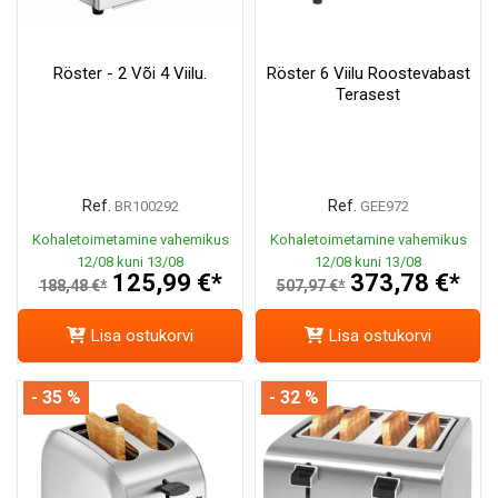
Röster - 2 Või 4 Viilu.
Röster 6 Viilu Roostevabast
Terasest
Ref.
Ref.
BR100292
GEE972
Kohaletoimetamine vahemikus
Kohaletoimetamine vahemikus
12/08 kuni 13/08
12/08 kuni 13/08
125,99 €*
373,78 €*
188,48 €*
507,97 €*
Lisa ostukorvi
Lisa ostukorvi
- 35 %
- 32 %