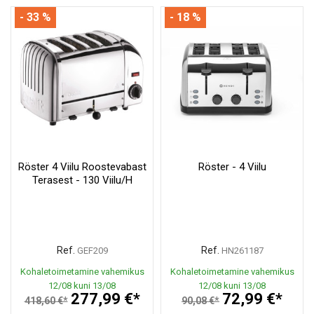
- 33 %
- 18 %
Röster 4 Viilu Roostevabast
Röster - 4 Viilu
Terasest - 130 Viilu/h
Ref.
Ref.
GEF209
HN261187
Kohaletoimetamine vahemikus
Kohaletoimetamine vahemikus
12/08 kuni 13/08
12/08 kuni 13/08
277,99 €*
72,99 €*
418,60 €*
90,08 €*