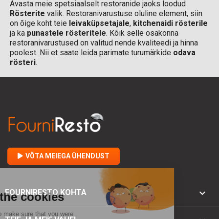
Avasta meie spetsiaalselt restoranide jaoks loodud
Rösterite
valik. Restoranivarustuse oluline element, siin
on õige koht teie
leivaküpsetajale
,
kitchenaidi rösterile
ja ka
punastele rösteritele
. Kõik selle osakonna
restoranivarustused on valitud nende kvaliteedi ja hinna
poolest. Nii et saate leida parimate turumärkide
odava
rösteri
.
VÕTA MEIEGA ÜHENDUST

FOURNIRESTO KOHTA