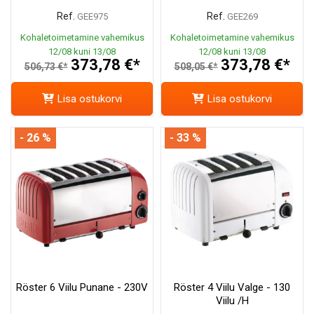
Ref.
Ref.
GEE975
GEE269
Kohaletoimetamine vahemikus
Kohaletoimetamine vahemikus
12/08 kuni 13/08
12/08 kuni 13/08
373,78 €*
373,78 €*
506,73 €*
508,05 €*
Lisa ostukorvi
Lisa ostukorvi
- 26 %
- 33 %
Röster 6 Viilu Punane - 230V
Röster 4 Viilu Valge - 130
Viilu /h