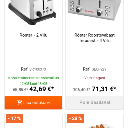
Röster - 2 Viilu
Röster Roostevabast
Terasest - 4 Viilu
Ref.
Ref.
BR100373
GECP929
Kohaletoimetamine vahemikus
Varsti tagasi
12/08 kuni 13/08
42,69 €*
71,31 €*
65,85 €*
106,40 €*
Pole Saadaval
Lisa ostukorvi
- 17 %
- 28 %