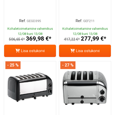
Ref.
Ref.
GEGD395
GEF211
Kohaletoimetamine vahemikus
Kohaletoimetamine vahemikus
12/08 kuni 13/08
12/08 kuni 13/08
369,98 €*
277,99 €*
506,65 €*
417,22 €*
Lisa ostukorvi
Lisa ostukorvi
- 25 %
- 27 %