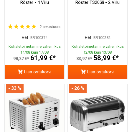
Röster - 4 Viilu
Röster TS20Sli - 2 Viilu
2 arvustused
Ref.
Ref.
BR100374
BR100282
Kohaletoimetamine vahemikus
Kohaletoimetamine vahemikus
14/08 kuni 17/08
12/08 kuni 13/08
61,99 €*
58,99 €*
98,27 €*
83,97 €*
Lisa ostukorvi
Lisa ostukorvi
- 33 %
- 26 %