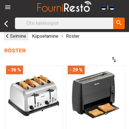

|
search
Eelmine
Küpsetamine
Röster
RÖSTER
swap_vert
- 36 %
- 29 %