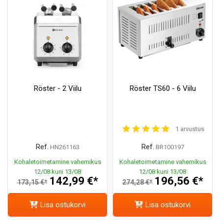
Röster - 2 Viilu
Röster TS60 - 6 Viilu
1 arvustus
Ref.
Ref.
HN261163
BR100197
Kohaletoimetamine vahemikus
Kohaletoimetamine vahemikus
12/08 kuni 13/08
12/08 kuni 13/08
142,99 €*
196,56 €*
173,15 €*
274,28 €*
Lisa ostukorvi
Lisa ostukorvi