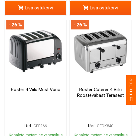
Lisa ostukorvi
Lisa ostukorvi
- 26 %
- 26 %
FILTER
Röster 4 Viilu Must Vario
Röster Caterer 4 Viilu
Roostevabast Terasest
Ref.
Ref.
GEE266
GEDK840
Kohaletoimetamine vahemikus
Kohaletoimetamine vahemikus