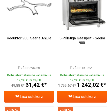
Reduktor 900. Seeria Ahjule
5-Põletiga Gaasipliit - Seeria
900
Ref.
Ref.
BR296086
BR1519821
Kohaletoimetamine vahemikus
Kohaletoimetamine vahemikus
12/08 kuni 13/08
12/08 kuni 13/08
31,42 €*
1 242,02 €*
49,88 €*
1 755,67 €*
Lisa ostukorvi
Lisa ostukorvi
- 36 %
- 38 %