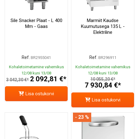
Sile Snacker Plaat - L 400
Marmiit Kaudse
Mm - Gaas
Kuumutusega 135 L -
Elektriline
Ref.
Ref.
BR2955041
BR296911
Kohaletoimetamine vahemikus
Kohaletoimetamine vahemikus
12/08 kuni 13/08
12/08 kuni 13/08
2 092,81 €*
10 055,20 €*
3 042,30 €*
7 930,84 €*
Lisa ostukorvi
Lisa ostukorvi
- 23 %