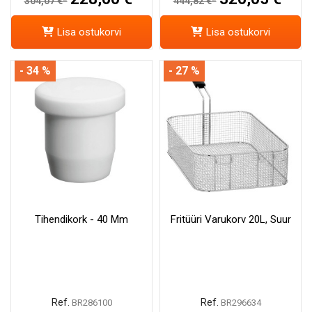
304,07 €*
444,82 €*
Lisa ostukorvi
Lisa ostukorvi
- 34 %
- 27 %
Tihendikork - 40 Mm
Fritüüri Varukorv 20L, Suur
Ref.
Ref.
BR286100
BR296634