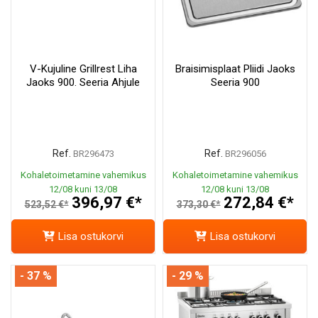
V-Kujuline Grillrest Liha
Braisimisplaat Pliidi Jaoks
Jaoks 900. Seeria Ahjule
Seeria 900
Ref.
Ref.
BR296473
BR296056
Kohaletoimetamine vahemikus
Kohaletoimetamine vahemikus
12/08 kuni 13/08
12/08 kuni 13/08
396,97 €*
272,84 €*
523,52 €*
373,30 €*
Lisa ostukorvi
Lisa ostukorvi
- 37 %
- 29 %