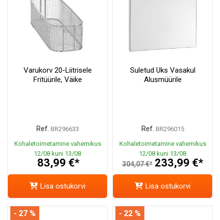
Varukorv 20-Liitrisele
Suletud Uks Vasakul
Fritüürile, Väike
Alusmüürile
Ref.
Ref.
BR296633
BR296015
Kohaletoimetamine vahemikus
Kohaletoimetamine vahemikus
12/08 kuni 13/08
12/08 kuni 13/08
83,99 €*
233,99 €*
304,07 €*
Lisa ostukorvi
Lisa ostukorvi
- 27 %
- 22 %