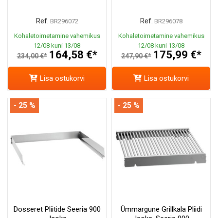
Ref.
Ref.
BR296072
BR296078
Kohaletoimetamine vahemikus
Kohaletoimetamine vahemikus
12/08 kuni 13/08
12/08 kuni 13/08
164,58 €*
175,99 €*
234,00 €*
247,90 €*
Lisa ostukorvi
Lisa ostukorvi
- 25 %
- 25 %
Dosseret Pliitide Seeria 900
Ümmargune Grillkala Pliidi