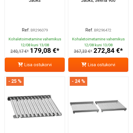
Jaoks
Jaoks, Seeria 900
Ref.
Ref.
BR296079
BR296472
Kohaletoimetamine vahemikus
Kohaletoimetamine vahemikus
12/08 kuni 13/08
12/08 kuni 13/08
179,08 €*
272,84 €*
240,17 €*
367,33 €*
Lisa ostukorvi
Lisa ostukorvi
- 25 %
- 24 %