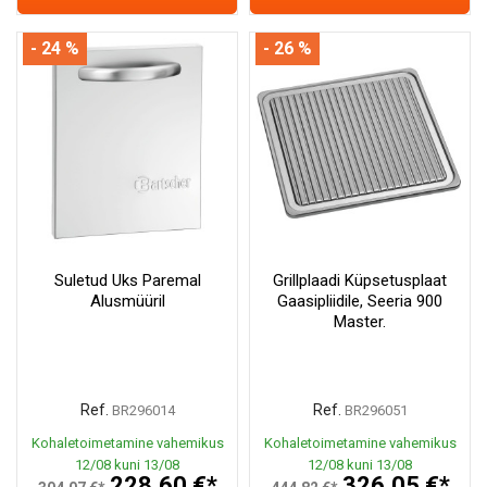
- 24 %
- 26 %
Suletud Uks Paremal
Grillplaadi Küpsetusplaat
Alusmüüril
Gaasipliidile, Seeria 900
Master.
Ref.
Ref.
BR296014
BR296051
Kohaletoimetamine vahemikus
Kohaletoimetamine vahemikus
12/08 kuni 13/08
12/08 kuni 13/08
228,60 €*
326,05 €*