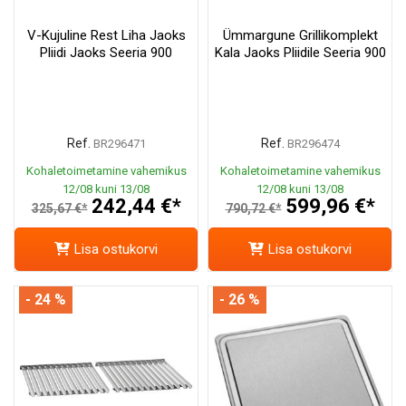
V-Kujuline Rest Liha Jaoks
Ümmargune Grillikomplekt
Pliidi Jaoks Seeria 900
Kala Jaoks Pliidile Seeria 900
Ref.
Ref.
BR296471
BR296474
Kohaletoimetamine vahemikus
Kohaletoimetamine vahemikus
12/08 kuni 13/08
12/08 kuni 13/08
242,44 €*
599,96 €*
325,67 €*
790,72 €*
Lisa ostukorvi
Lisa ostukorvi
- 24 %
- 26 %