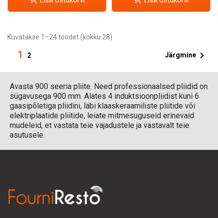
Kuvatakse 1–24 toodet (kokku 28)
1

Järgmine
2
Avasta 900 seeria pliite. Need professionaalsed pliidid on
sügavusega 900 mm. Alates 4 induktsioonpliidist kuni 6
gaasipõletiga pliidini, läbi klaaskeraamiliste pliitide või
elektriplaatide pliitide, leiate mitmesuguseid erinevaid
mudeleid, et vastata teie vajadustele ja vastavalt teie
asutusele.