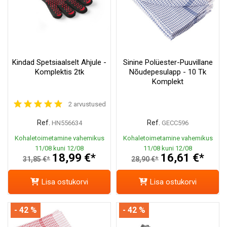
Kindad Spetsiaalselt Ahjule -
Sinine Polüester-Puuvillane
Komplektis 2tk
Nõudepesulapp - 10 Tk
Komplekt
2 arvustused
Ref.
Ref.
HN556634
GECC596
Kohaletoimetamine vahemikus
Kohaletoimetamine vahemikus
11/08 kuni 12/08
11/08 kuni 12/08
18,99 €*
16,61 €*
31,85 €*
28,90 €*
Lisa ostukorvi
Lisa ostukorvi
- 42 %
- 42 %