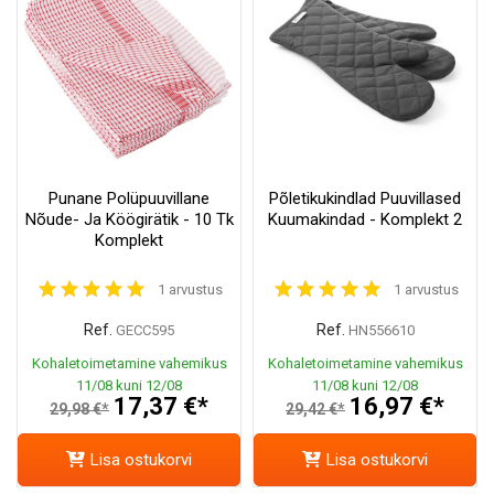
Punane Polüpuuvillane
Põletikukindlad Puuvillased
Nõude- Ja Köögirätik - 10 Tk
Kuumakindad - Komplekt 2
Komplekt
1 arvustus
1 arvustus
Ref.
Ref.
GECC595
HN556610
Kohaletoimetamine vahemikus
Kohaletoimetamine vahemikus
11/08 kuni 12/08
11/08 kuni 12/08
17,37 €*
16,97 €*
29,98 €*
29,42 €*
Lisa ostukorvi
Lisa ostukorvi