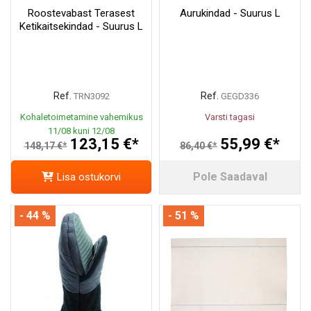
Roostevabast Terasest
Aurukindad - Suurus L
Ketikaitsekindad - Suurus L
Ref.
Ref.
TRN3092
GEGD336
Kohaletoimetamine vahemikus
Varsti tagasi
11/08 kuni 12/08
123,15 €*
55,99 €*
148,17 €*
86,40 €*
Pole Saadaval
Lisa ostukorvi
- 44 %
- 51 %