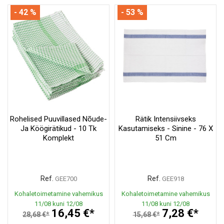
- 42 %
- 53 %
Rohelised Puuvillased Nõude-
Rätik Intensiivseks
Ja Köögirätikud - 10 Tk
Kasutamiseks - Sinine - 76 X
Komplekt
51 Cm
Ref.
Ref.
GEE700
GEE918
Kohaletoimetamine vahemikus
Kohaletoimetamine vahemikus
11/08 kuni 12/08
11/08 kuni 12/08
16,45 €*
7,28 €*
28,68 €*
15,68 €*