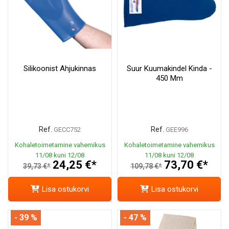
Silikoonist Ahjukinnas
Suur Kuumakindel Kinda -
450 Mm
Ref.
Ref.
GECC752
GEE996
Kohaletoimetamine vahemikus
Kohaletoimetamine vahemikus
11/08 kuni 12/08
11/08 kuni 12/08
24,25 €*
73,70 €*
39,73 €*
109,78 €*
Lisa ostukorvi
Lisa ostukorvi
- 39 %
- 47 %