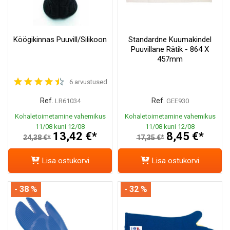
Köögikinnas Puuvill/Silikoon
Standardne Kuumakindel
Puuvillane Rätik - 864 X
457mm
6 arvustused
Ref.
Ref.
LR61034
GEE930
Kohaletoimetamine vahemikus
Kohaletoimetamine vahemikus
11/08 kuni 12/08
11/08 kuni 12/08
13,42 €*
8,45 €*
24,38 €*
17,35 €*
Lisa ostukorvi
Lisa ostukorvi
- 38 %
- 32 %