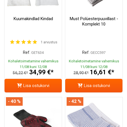
Kuumakindlad Kindad
Must Polüesterpuuvillast -
Komplekt 10
1 arvustus
Ref.
Ref.
GET634
GECC597
Kohaletoimetamine vahemikus
Kohaletoimetamine vahemikus
11/08 kuni 12/08
11/08 kuni 12/08
34,99 €*
16,61 €*
56,22 €*
28,90 €*
Lisa ostukorvi
Lisa ostukorvi
- 40 %
- 42 %