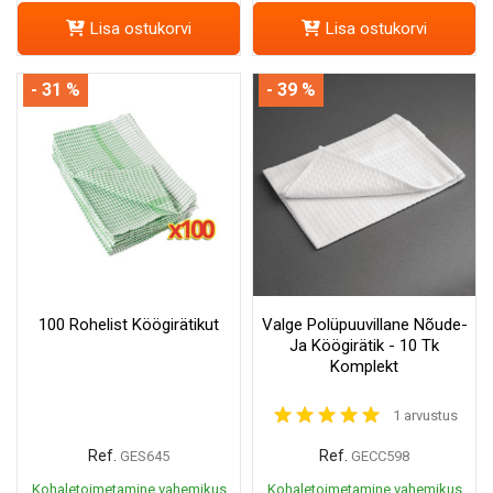
Lisa ostukorvi
Lisa ostukorvi
- 31 %
- 39 %
100 Rohelist Köögirätikut
Valge Polüpuuvillane Nõude-
Ja Köögirätik - 10 Tk
Komplekt
1 arvustus
Ref.
Ref.
GES645
GECC598
Kohaletoimetamine vahemikus
Kohaletoimetamine vahemikus