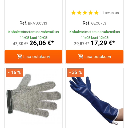
1 arvustus
Ref.
Ref.
BRA500513
GECC753
Kohaletoimetamine vahemikus
Kohaletoimetamine vahemikus
11/08 kuni 12/08
11/08 kuni 12/08
26,06 €*
17,29 €*
42,30 €*
29,87 €*
Lisa ostukorvi
Lisa ostukorvi
- 16 %
- 35 %