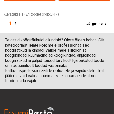
Kuvatakse 1–24 toodet (kokku 47)
1

Järgmine
2
Te otsid köögirätikuid ja kindaid? Olete õiges kohas. Siit
kategooriast leiate kõik meie professionaalsed
köögirätikud ja kindad. Valige meie silikoonist
köögikindad, kuumakindlad köögikindad, ahjukindad,
köögirätikud ja paljud teised tarvikud! Iga pakutud toode
on spetsiaalselt loodud vastamaks
toitlustusprofessionaalide ootustele ja vajadustele. Teil
jääb üle vaid valida suurimatest kaubamärkidest see
toode, mida vajate.