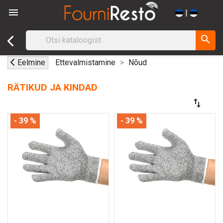

|
search
Eelmine
Ettevalmistamine
Nõud
RÄTIKUD JA KINDAD
swap_vert
- 39 %
- 39 %