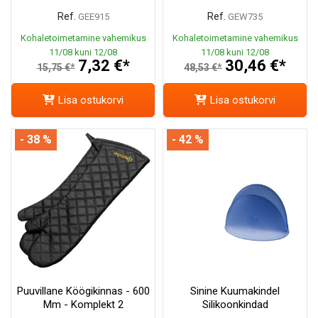
Ref.
Ref.
GEE915
GEW735
Kohaletoimetamine vahemikus
Kohaletoimetamine vahemikus
11/08 kuni 12/08
11/08 kuni 12/08
7,32 €*
30,46 €*
15,75 €*
48,53 €*
Lisa ostukorvi
Lisa ostukorvi
- 38 %
- 42 %
Puuvillane Köögikinnas - 600
Sinine Kuumakindel
Mm - Komplekt 2
Silikoonkindad