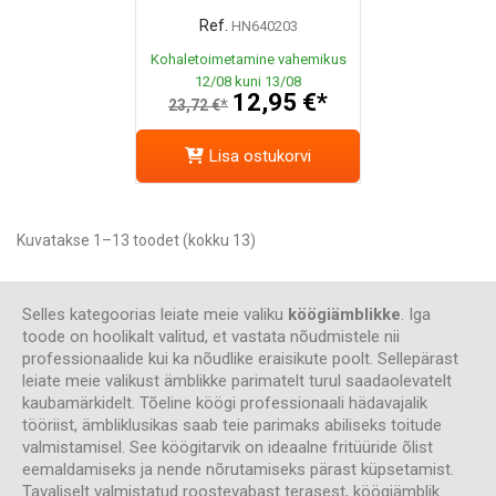
Ref.
HN640203
Kohaletoimetamine vahemikus
12/08 kuni 13/08
12,95 €*
23,72 €*
Lisa ostukorvi
Kuvatakse 1–13 toodet (kokku 13)
Selles kategoorias leiate meie valiku
köögiämblikke
. Iga
toode on hoolikalt valitud, et vastata nõudmistele nii
professionaalide kui ka nõudlike eraisikute poolt. Sellepärast
leiate meie valikust ämblikke parimatelt turul saadaolevatelt
kaubamärkidelt. Tõeline köögi professionaali hädavajalik
tööriist, ämbliklusikas saab teie parimaks abiliseks toitude
valmistamisel. See köögitarvik on ideaalne fritüüride õlist
eemaldamiseks ja nende nõrutamiseks pärast küpsetamist.
Tavaliselt valmistatud roostevabast terasest, köögiämblik