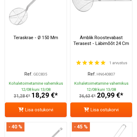
Teraskrae - Ø 150 Mm
Ämblik Roostevabast
Terasest - Läbimõõt 24 Cm
1 arvustus
Ref.
Ref.
GEC835
HN640807
Kohaletoimetamine vahemikus
Kohaletoimetamine vahemikus
12/08 kuni 13/08
12/08 kuni 13/08
18,29 €*
20,99 €*
31,28 €*
36,63 €*
Lisa ostukorvi
Lisa ostukorvi
- 40 %
- 45 %