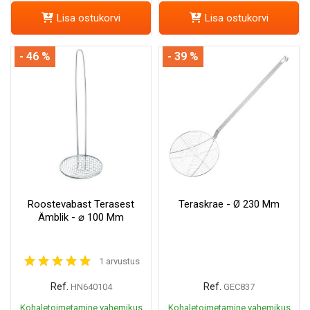
Lisa ostukorvi
Lisa ostukorvi
- 46 %
- 39 %
Roostevabast Terasest
Teraskrae - Ø 230 Mm
Ämblik - ⌀ 100 Mm
1 arvustus
Ref.
Ref.
HN640104
GEC837
Kohaletoimetamine vahemikus
Kohaletoimetamine vahemikus