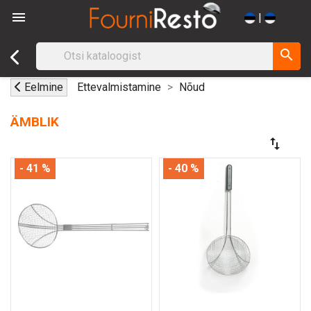

|
search
Eelmine
Ettevalmistamine
Nõud
ÄMBLIK
swap_vert
- 41 %
- 40 %