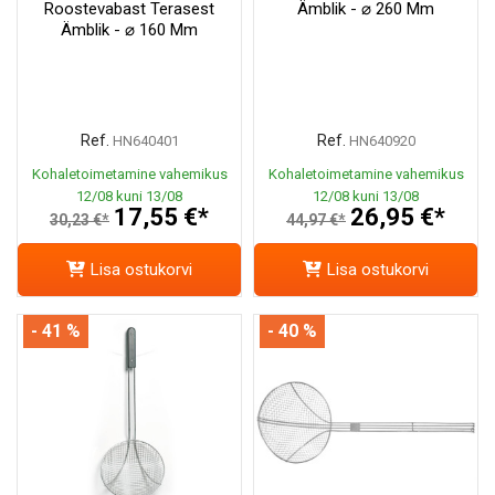
Roostevabast Terasest
Ämblik - ⌀ 260 Mm
Ämblik - ⌀ 160 Mm
Ref.
Ref.
HN640401
HN640920
Kohaletoimetamine vahemikus
Kohaletoimetamine vahemikus
12/08 kuni 13/08
12/08 kuni 13/08
17,55 €*
26,95 €*
30,23 €*
44,97 €*
Lisa ostukorvi
Lisa ostukorvi
- 41 %
- 40 %