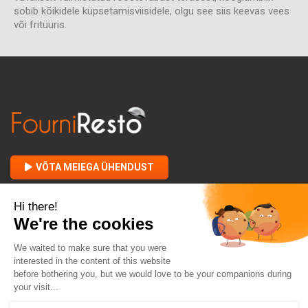
sobib kõikidele küpsetamisviisidele, olgu see siis keevas vees
või fritüüris.
VÕTA MEIEGA ÜHENDUST

FOURNIRESTO KOHTA

TEIE JA MEIE VAHEL
keyboard_arrow_down
KONTAKT