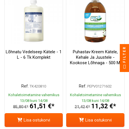
FILTER
Lõhnatu Vedelseep Kätele - 1
Puhastav Kreem Kätele,
L - 6 Tk Komplekt
Kehale Ja Juustele -
Kookose Lõhnaga - 500 Ml
Ref.
Ref.
TK420810
PEPV01271602
Kohaletoimetamine vahemikus
Kohaletoimetamine vahemikus
13/08 kuni 14/08
13/08 kuni 14/08
61,51 €*
11,32 €*
85,80 €*
21,42 €*
Lisa ostukorvi
Lisa ostukorvi