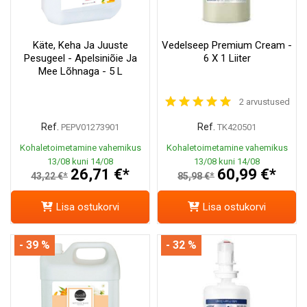
Käte, Keha Ja Juuste
Vedelseep Premium Cream -
Pesugeel - Apelsiniõie Ja
6 X 1 Liiter
Mee Lõhnaga - 5 L
2 arvustused
Ref.
Ref.
PEPV01273901
TK420501
Kohaletoimetamine vahemikus
Kohaletoimetamine vahemikus
13/08 kuni 14/08
13/08 kuni 14/08
26,71 €*
60,99 €*
43,22 €*
85,98 €*
Lisa ostukorvi
Lisa ostukorvi
- 39 %
- 32 %