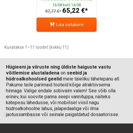
13/08 kuni 14/08
65,22 €*
97,77 €*
Lisa ostukorvi
Kuvatakse 1–11 toodet (kokku 11)
Hügieeni ja viiruste ning üldiste haiguste vastu
võitlemise alustaladena
on
seebid ja
hüdroalkohoolsed geelid
meie täieliku tähelepanu all.
Pakume teile parimaid tooteid kõige atraktiivsema
hinnaga. Valige endale sobivaim valem! See võib olla
erinev, kui soovite panna seepi vannituppa, näiteks
kätepesu lähedusse, või mobiilsel viisil nagu
hüdroalkohoolne lahus, jalapedaaliga või ilma
jaotussambasse või seinale paigaldatud dosaatorisse.