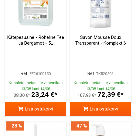
Kätepesuaine - Roheline Tee
Savon Mousse Doux
Ja Bergamot - 5L
Transparent - Komplekt 6
Ref.
Ref.
PE26100150
TK520501
Kohaletoimetamine vahemikus
Kohaletoimetamine vahemikus
13/08 kuni 14/08
13/08 kuni 14/08
23,24 €*
72,39 €*
38,30 €*
107,93 €*
Lisa ostukorvi
Lisa ostukorvi
- 28 %
- 47 %