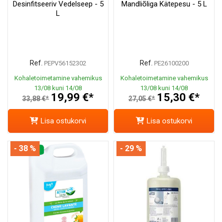
Desinfitseeriv Vedelseep - 5
Mandliõliga Kätepesu - 5 L
L
Ref.
Ref.
PEPV56152302
PE26100200
Kohaletoimetamine vahemikus
Kohaletoimetamine vahemikus
13/08 kuni 14/08
13/08 kuni 14/08
19,99 €*
15,30 €*
33,88 €*
27,05 €*
Lisa ostukorvi
Lisa ostukorvi
- 38 %
- 29 %