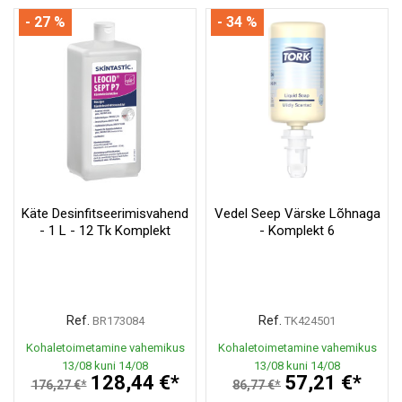
- 27 %
- 34 %
Käte Desinfitseerimisvahend
Vedel Seep Värske Lõhnaga
- 1 L - 12 Tk Komplekt
- Komplekt 6
Ref.
Ref.
BR173084
TK424501
Kohaletoimetamine vahemikus
Kohaletoimetamine vahemikus
13/08 kuni 14/08
13/08 kuni 14/08
128,44 €*
57,21 €*
176,27 €*
86,77 €*