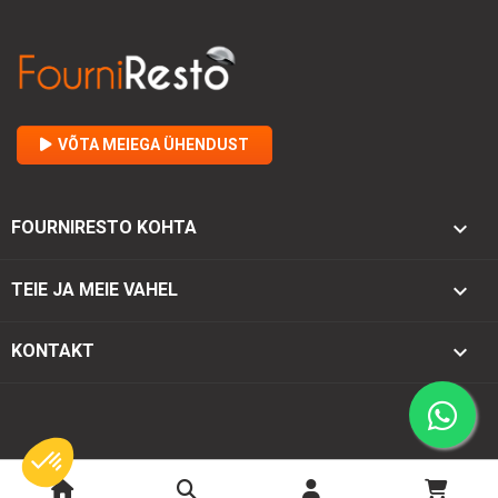
VÕTA MEIEGA ÜHENDUST

FOURNIRESTO KOHTA

TEIE JA MEIE VAHEL
keyboard_arrow_down
KONTAKT
© 2026 - Fourniresto