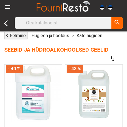

|
search
Eelmine
Hügieen ja hooldus
Käte hügieen
SEEBID JA HÜDROALKOHOOLSED GEELID
swap_vert
- 40 %
- 43 %