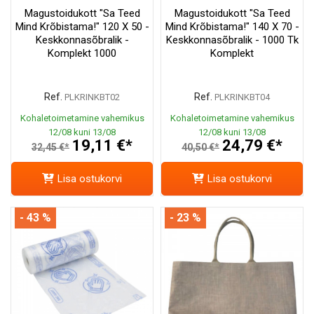
Magustoidukott "Sa Teed
Magustoidukott "Sa Teed
Mind Krõbistama!" 120 X 50 -
Mind Krõbistama!" 140 X 70 -
Keskkonnasõbralik -
Keskkonnasõbralik - 1000 Tk
Komplekt 1000
Komplekt
Ref.
Ref.
PLKRINKBT02
PLKRINKBT04
Kohaletoimetamine vahemikus
Kohaletoimetamine vahemikus
12/08 kuni 13/08
12/08 kuni 13/08
19,11 €*
24,79 €*
32,45 €*
40,50 €*
Lisa ostukorvi
Lisa ostukorvi
- 43 %
- 23 %