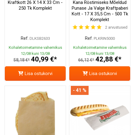
Kraftkott 26 X 14 X 33 Cm -
Kana Röstimiseks Mõeldud
250 Tk Komplekt
Punase Ja Valge Kraftpaberi
Kott - 17 X 35,5 Cm - 500 Tk
Komplekt
2 arvustused
Ref.
Ref.
DLKSB2633
PLKRIN5000
Kohaletoimetamine vahemikus
Kohaletoimetamine vahemikus
12/08 kuni 13/08
12/08 kuni 13/08
40,99 €*
42,88 €*
58,18 €*
66,12 €*
Lisa ostukorvi
Lisa ostukorvi
- 41 %