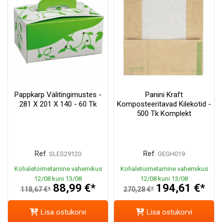
Pappkarp Välitingimustes -
Panini Kraft
281 X 201 X 140 - 60 Tk
Komposteeritavad Kilekotid -
500 Tk Komplekt
Ref.
Ref.
SLES29120
GEGH019
Kohaletoimetamine vahemikus
Kohaletoimetamine vahemikus
12/08 kuni 13/08
12/08 kuni 13/08
88,99 €*
194,61 €*
118,67 €*
270,28 €*
Lisa ostukorvi
Lisa ostukorvi