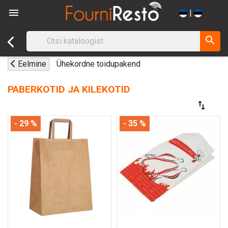

|
search
Eelmine
Ühekordne toidupakend
PABERKOTID JA KILEKOTID
swap_vert
- 29 %
- 35 %