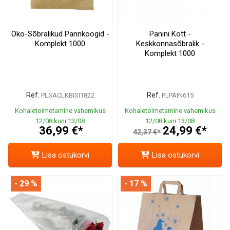
Öko-Sõbralikud Pannkoogid -
Panini Kott -
Komplekt 1000
Keskkonnasõbralik -
Komplekt 1000
Ref.
Ref.
PLSACLKBISI1822
PLPAIN615
Kohaletoimetamine vahemikus
Kohaletoimetamine vahemikus
12/08 kuni 13/08
12/08 kuni 13/08
36,99 €*
24,99 €*
42,37 €*
Lisa ostukorvi
Lisa ostukorvi
- 29 %
- 17 %