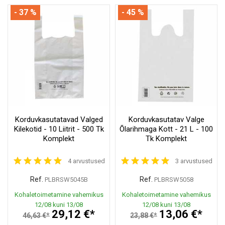
- 37 %
- 45 %
Korduvkasutatavad Valged
Korduvkasutatav Valge
Kilekotid - 10 Liitrit - 500 Tk
Õlarihmaga Kott - 21 L - 100
Komplekt
Tk Komplekt
4 arvustused
3 arvustused
Ref.
Ref.
PLBRSW5045B
PLBRSW5058
Kohaletoimetamine vahemikus
Kohaletoimetamine vahemikus
12/08 kuni 13/08
12/08 kuni 13/08
29,12 €*
13,06 €*
46,63 €*
23,88 €*