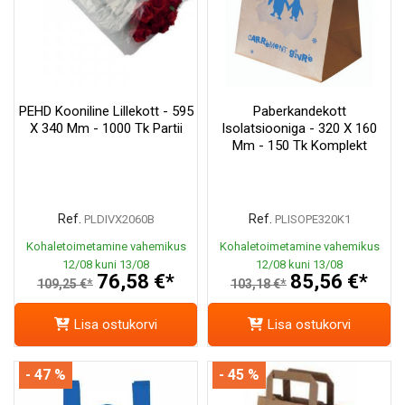
PEHD Kooniline Lillekott - 595
Paberkandekott
X 340 Mm - 1000 Tk Partii
Isolatsiooniga - 320 X 160
Mm - 150 Tk Komplekt
Ref.
Ref.
PLDIVX2060B
PLISOPE320K1
Kohaletoimetamine vahemikus
Kohaletoimetamine vahemikus
12/08 kuni 13/08
12/08 kuni 13/08
76,58 €*
85,56 €*
109,25 €*
103,18 €*
Lisa ostukorvi
Lisa ostukorvi
- 47 %
- 45 %