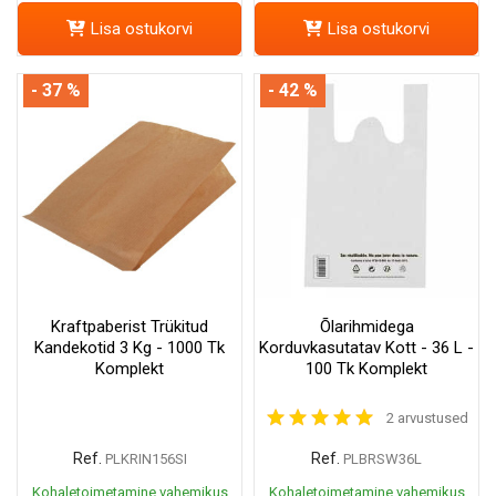
Lisa ostukorvi
Lisa ostukorvi
- 37 %
- 42 %
Kraftpaberist Trükitud
Õlarihmidega
Kandekotid 3 Kg - 1000 Tk
Korduvkasutatav Kott - 36 L -
Komplekt
100 Tk Komplekt
2 arvustused
Ref.
Ref.
PLKRIN156SI
PLBRSW36L
Kohaletoimetamine vahemikus
Kohaletoimetamine vahemikus