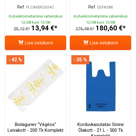
Ref.
Ref.
PLCAKBR2634C
GEFA386
Kohaletoimetamine vahemikus
Kohaletoimetamine vahemikus
12/08 kuni 13/08
12/08 kuni 13/08
13,94 €*
180,60 €*
25,12 €*
276,48 €*
Lisa ostukorvi
Lisa ostukorvi
- 42 %
- 35 %
Biolagunev "Végéos"
Korduvkasutatav Sinine
Leivakott - 200 Tk Komplekt
Õlakott - 21 L - 500 Tk
Komplekt