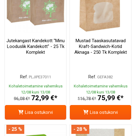
Jutekangast Kandekott "Minu
Mustad Taaskasutatavad
Looduslik Kandekott" - 25 Tk
Kraft-Sandwich-Kotid
Komplekt
Aknaga - 250 Tk Komplekt
Ref.
Ref.
PLJIPE37011
GEFA382
Kohaletoimetamine vahemikus
Kohaletoimetamine vahemikus
12/08 kuni 13/08
12/08 kuni 13/08
72,99 €*
75,99 €*
96,08 €*
116,78 €*
Lisa ostukorvi
Lisa ostukorvi
- 25 %
- 28 %