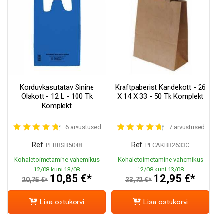
Korduvkasutatav Sinine
Kraftpaberist Kandekott - 26
Õlakott - 12 L - 100 Tk
X 14 X 33 - 50 Tk Komplekt
Komplekt
6 arvustused
7 arvustused
Ref.
Ref.
PLBRSB5048
PLCAKBR2633C
Kohaletoimetamine vahemikus
Kohaletoimetamine vahemikus
12/08 kuni 13/08
12/08 kuni 13/08
10,85 €*
12,95 €*
20,75 €*
23,72 €*
Lisa ostukorvi
Lisa ostukorvi