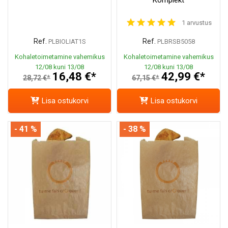
1 arvustus
Ref.
Ref.
PLBIOLIAT1S
PLBRSB5058
Kohaletoimetamine vahemikus
Kohaletoimetamine vahemikus
12/08 kuni 13/08
12/08 kuni 13/08
16,48 €*
42,99 €*
28,72 €*
67,15 €*
Lisa ostukorvi
Lisa ostukorvi
- 41 %
- 38 %