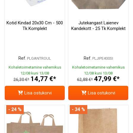
Kotid Kindad 20x30 Cm - 500
Jutekangast Laienev
Tk Komplekt
Kandekott - 25 Tk Komplekt
Ref.
Ref.
PLGANTROUL
PLJIPE400SI
Kohaletoimetamine vahemikus
Kohaletoimetamine vahemikus
12/08 kuni 13/08
12/08 kuni 13/08
14,77 €*
47,99 €*
26,30 €*
62,88 €*
Lisa ostukorvi
Lisa ostukorvi
- 24 %
- 34 %