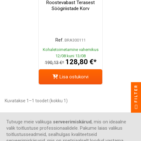
Roostevabast Terasest
Söögiriistade Korv
Ref.
BRA300111
Kohaletoimetamine vahemikus
12/08 kuni 13/08
128,80 €*
190,13 €*
Lisa ostukorvi
FILTER
Kuvatakse 1–1 toodet (kokku 1)
Tutvuge meie valikuga
serveerimiskärud
, mis on ideaalne
valik toitlustuse professionaalidele. Pakume laias valikus
toitlustusseadmeid, sealhulgas kvaliteetseid
serveerimiskärusid, mis on spetsiaalselt loodud vastama