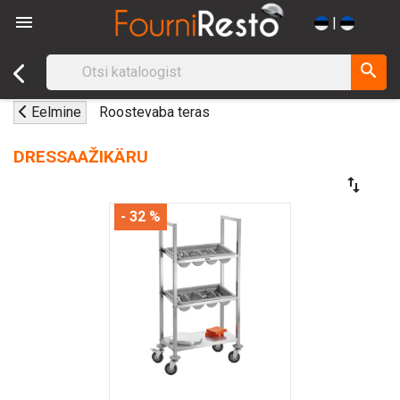

|
search
Eelmine
Roostevaba teras
DRESSAAŽIKÄRU
swap_vert
- 32 %