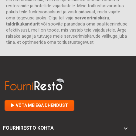
restoranide ja hotellide vajadustele. Meie toitlustusvarustus
pakub teile funktsionaalsust ja vastupidavust, mida vajate
oma tegevuse jaoks. Olgu teil vaja
serveerimiskäru,
taldrikukandurit
või soovite parandada oma saaliteeninduse
efektiivsust, meil on toode, mis vastab teie vajadustele. Ärge
raisake aega ja tutvuge meie serveerimiskärude valikuga juba
täna, et optimeerida oma toitlustustegevust.
VÕTA MEIEGA ÜHENDUST

FOURNIRESTO KOHTA