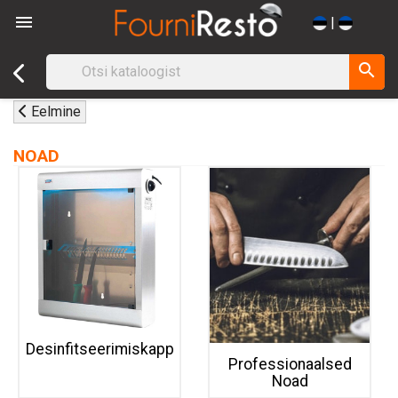

|
search
Eelmine
NOAD
Desinfitseerimiskapp
Professionaalsed
Noad