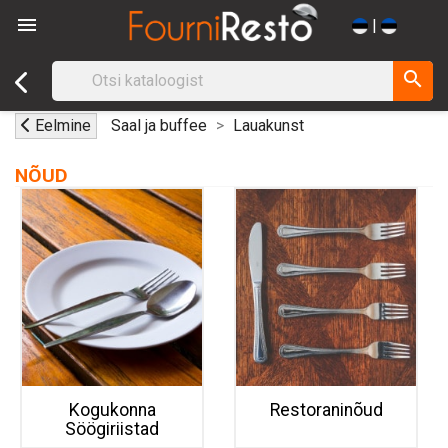

|
search
Eelmine
Saal ja buffee
Lauakunst
NÕUD
Kogukonna
Restoraninõud
Söögiriistad