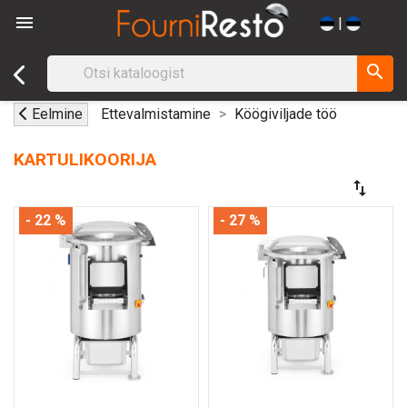

|
search
Eelmine
Ettevalmistamine
Köögiviljade töö
KARTULIKOORIJA
swap_vert
- 22 %
- 27 %