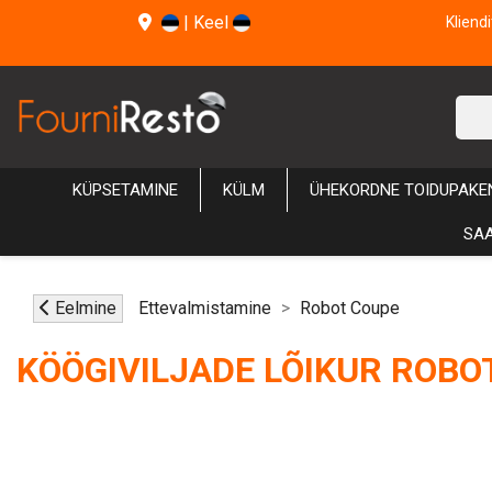
|
Keel
Kliend
KÜPSETAMINE
KÜLM
ÜHEKORDNE TOIDUPAKE
SAA
Eelmine
Ettevalmistamine
Robot Coupe
KÖÖGIVILJADE LÕIKUR ROBO