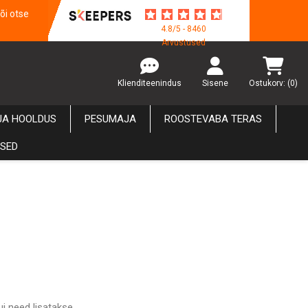
õi otse
4.8/5 - 8460
Arvustused
Klienditeenindus
Sisene
Ostukorv:
(0)
JA HOOLDUS
PESUMAJA
ROOSTEVABA TERAS
USED
ui need lisatakse.