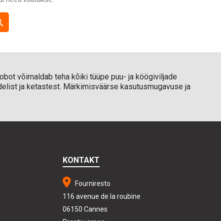
rch
obot võimaldab teha kõiki tüüpe puu- ja köögiviljade
ud mudelist ja ketastest. Märkimisväärse kasutusmugavuse ja
KONTAKT
Fourniresto
116 avenue de la roubine
06150 Cannes