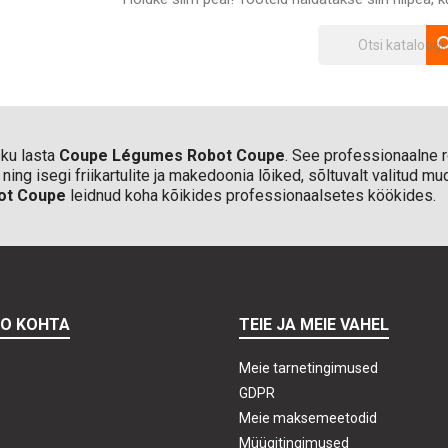
sea
sku lasta
Coupe Légumes Robot Coupe
. See professionaalne r
õiked ning isegi friikartulite ja makedoonia lõiked, sõltuvalt valit
ot Coupe
leidnud koha kõikides professionaalsetes köökides.
TO KOHTA
TEIE JA MEIE VAHEL
Meie tarnetingimused
GDPR
Meie maksemeetodid
Müügitingimused