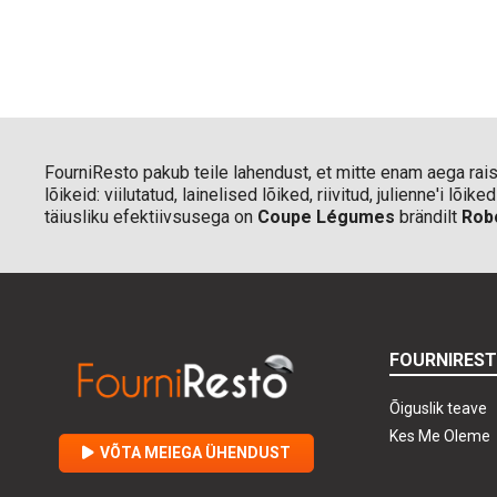
FourniResto pakub teile lahendust, et mitte enam aega rai
lõikeid: viilutatud, lainelised lõiked, riivitud, julienne'i l
täiusliku efektiivsusega on
Coupe Légumes
brändilt
Rob
FOURNIRES
Õiguslik teave
Kes Me Oleme
VÕTA MEIEGA ÜHENDUST