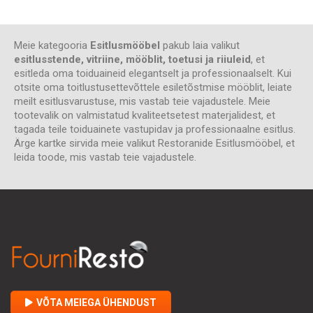
Meie kategooria
Esitlusmööbel
pakub laia valikut
esitlusstende, vitriine, mööblit, toetusi ja riiuleid
, et
esitleda oma toiduaineid elegantselt ja professionaalselt. Kui
otsite oma toitlustusettevõttele esiletõstmise mööblit, leiate
meilt esitlusvarustuse, mis vastab teie vajadustele. Meie
tootevalik on valmistatud kvaliteetsetest materjalidest, et
tagada teile toiduainete vastupidav ja professionaalne esitlus.
Ärge kartke sirvida meie valikut Restoranide Esitlusmööbel, et
leida toode, mis vastab teie vajadustele.
VÕTA MEIEGA ÜHENDUST