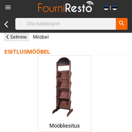

|
search
Eelmine
Mööbel
ESITLUSMÖÖBEL
Mööbliesitus