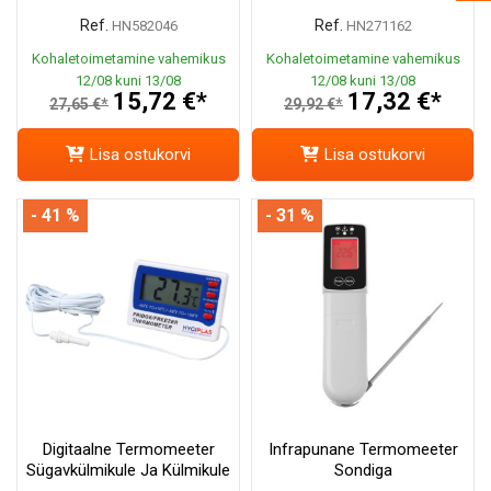
Ref.
Ref.
HN582046
HN271162
Kohaletoimetamine vahemikus
Kohaletoimetamine vahemikus
12/08 kuni 13/08
12/08 kuni 13/08
15,72 €*
17,32 €*
27,65 €*
29,92 €*
Lisa ostukorvi
Lisa ostukorvi
- 41 %
- 31 %
Digitaalne Termomeeter
Infrapunane Termomeeter
Sügavkülmikule Ja Külmikule
Sondiga