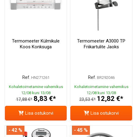
Termomeeter Külmikule
Termomeeter A3000 TP
Koos Konksuga
Friikartulite Jaoks
Ref.
Ref.
HN271261
BR292046
Kohaletoimetamine vahemikus
Kohaletoimetamine vahemikus
12/08 kuni 13/08
12/08 kuni 13/08
8,83 €*
12,82 €*
17,88 €*
23,53 €*
Lisa ostukorvi
Lisa ostukorvi
- 42 %
- 45 %