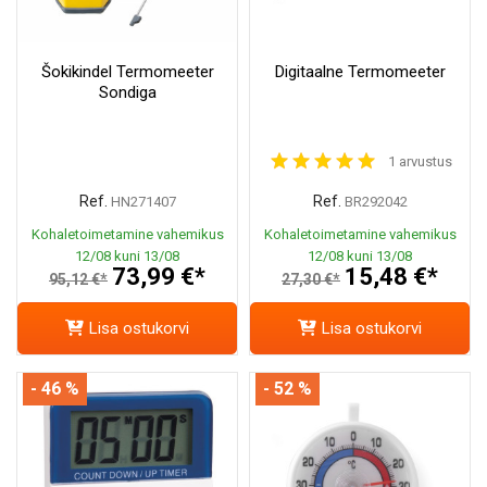
Šokikindel Termomeeter
Digitaalne Termomeeter
Sondiga
1 arvustus
Ref.
Ref.
HN271407
BR292042
Kohaletoimetamine vahemikus
Kohaletoimetamine vahemikus
12/08 kuni 13/08
12/08 kuni 13/08
73,99 €*
15,48 €*
95,12 €*
27,30 €*
Lisa ostukorvi
Lisa ostukorvi
- 46 %
- 52 %