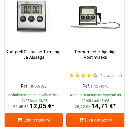
Köögikell Digitaalse Taimeriga
Termomeeter Ajastiga
Ja Alusega
Röstimiseks
2 arvustused
Ref.
Ref.
HN582022
HN271346
Kohaletoimetamine vahemikus
Kohaletoimetamine vahemikus
12/08 kuni 13/08
12/08 kuni 13/08
12,05 €*
14,71 €*
22,45 €*
26,22 €*
Lisa ostukorvi
Lisa ostukorvi