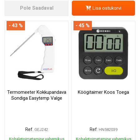
Pole Saadaval
Lisa ostukorvi
- 43 %
- 45 %
Termomeeter Kokkupandava
Köögitaimer Koos Toega
Sondiga Easytemp Valge
Ref.
Ref.
GEJ242
HN582039
Kohaletoimetamine vahemikus
Kohaletoimetamine vahemikus