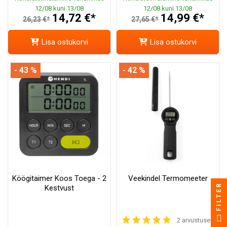
12/08 kuni 13/08
12/08 kuni 13/08
14,72 €*
14,99 €*
26,23 €*
27,65 €*
Lisa ostukorvi
Lisa ostukorvi
- 43 %
- 42 %
Köögitaimer Koos Toega - 2
Veekindel Termomeeter
FILTER
Kestvust
2 arvustused