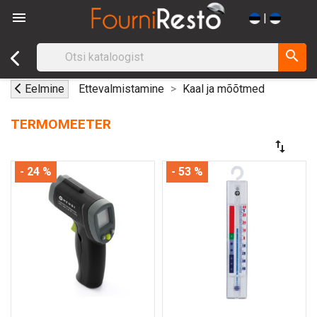

|
search
Eelmine
Ettevalmistamine
Kaal ja mõõtmed
TERMOMEETER
swap_vert
- 24 %
- 53 %