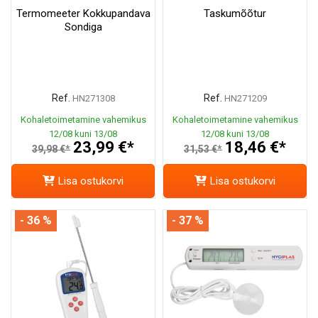
Termomeeter Kokkupandava
Taskumõõtur
Sondiga
Ref.
Ref.
HN271308
HN271209
Kohaletoimetamine vahemikus
Kohaletoimetamine vahemikus
12/08 kuni 13/08
12/08 kuni 13/08
23,99 €*
18,46 €*
39,98 €*
31,53 €*
Lisa ostukorvi
Lisa ostukorvi
- 36 %
- 37 %