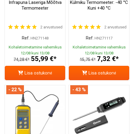
Infrapuna Laseriga Mõõtva
Külmiku Termomeeter: -40 °C
Termomeeter
Kuni +40 °C
2 arvustused
2 arvustused
Ref.
Ref.
HN271148
HN271117
Kohaletoimetamine vahemikus
Kohaletoimetamine vahemikus
12/08 kuni 13/08
12/08 kuni 13/08
55,99 €*
7,32 €*
74,28 €*
15,75 €*
Lisa ostukorvi
Lisa ostukorvi
- 22 %
- 43 %