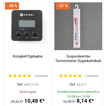
- 48 %
- 51 %
Köögikell Digitaalne
Suspendeeritav
Termomeeter Sügavkülmikule
1 arvustus
1 arvustus
Ref.
Ref.
HN271155
GEJ211
Varsti tagasi
Kohaletoimetamine vahemikus
12/08 kuni 13/08
10,48 €*
8,14 €*
20,22 €*
16,90 €*