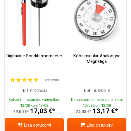
Digitaalne Sonditermomeeter
Köögiminutiir Analoogne
Magnetiga
1 arvustus
Ref.
Ref.
BR293043
HN582015
Kohaletoimetamine vahemikus
Kohaletoimetamine vahemikus
12/08 kuni 13/08
12/08 kuni 13/08
17,03 €*
13,17 €*
29,50 €*
24,03 €*
Lisa ostukorvi
Lisa ostukorvi