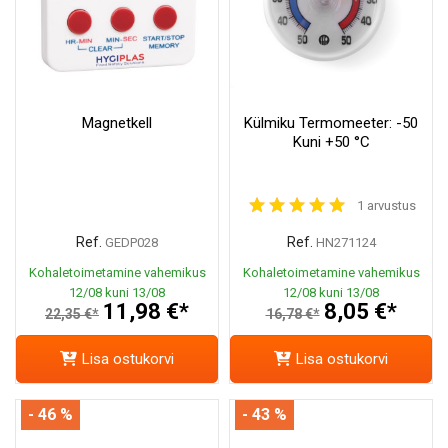
Magnetkell
Külmiku Termomeeter: -50
Kuni +50 °C
1 arvustus
Ref.
Ref.
GEDP028
HN271124
Kohaletoimetamine vahemikus
Kohaletoimetamine vahemikus
12/08 kuni 13/08
12/08 kuni 13/08
11,98 €*
8,05 €*
22,35 €*
16,78 €*
Lisa ostukorvi
Lisa ostukorvi
- 46 %
- 43 %