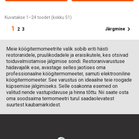
Kuvatakse 1–24 toodet (kokku 51)
1

Järgmine
2
3
Meie köögitermomeetrite valik sobib eriti hästi
restoranidele, pruulikodadele ja eraisikutele, kes otsivad
toiduvalmistamise jälgimise sondi. Restoranivarustuse
hädavajalik ese, avastage selles jaotises oma
professionaalne köögitermomeeter, samuti elektrooniline
köögitermomeeter. See varustus on ideaalne teie roogade
küpsemise jälgimiseks. Selle osakonna esemed on
valitud nende vastupidavuse ja hinna tõttu. Nii saate osta
oma soodsaima termomeetri turul saadaolevatest
suurtest kaubamärkidest.