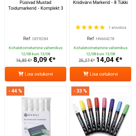
Püsivad Mustad
Kriidivärvi Markerid - 8 Tükki
Toidumarkerid - Komplekt 3
1 arvustus
Ref.
Ref.
GEFB284
HN664278
Kohaletoimetamine vahemikus
Kohaletoimetamine vahemikus
12/08 kuni 13/08
12/08 kuni 13/08
8,09 €*
14,04 €*
16,83 €*
25,27 €*
Lisa ostukorvi
Lisa ostukorvi
- 44 %
- 33 %