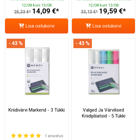
12/08 kuni 13/08
12/08 kuni 13/08
14,09 €*
19,59 €*
25,33 €*
33,13 €*
Lisa ostukorvi
Lisa ostukorvi
- 43 %
- 43 %
Kriidivärvi Markerid - 3 Tükki
Valged Ja Värvilised
Kriidipliiatsid - 5 Tükki
1 arvustus