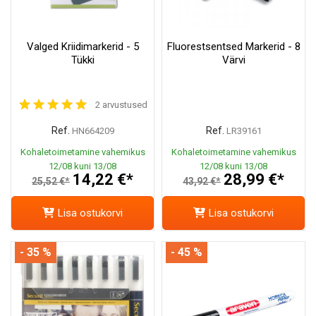
Valged Kriidimarkerid - 5
Fluorestsentsed Markerid - 8
Tükki
Värvi
2 arvustused
Ref.
Ref.
HN664209
LR39161
Kohaletoimetamine vahemikus
Kohaletoimetamine vahemikus
12/08 kuni 13/08
12/08 kuni 13/08
14,22 €*
28,99 €*
25,52 €*
43,92 €*
Lisa ostukorvi
Lisa ostukorvi
- 35 %
- 45 %