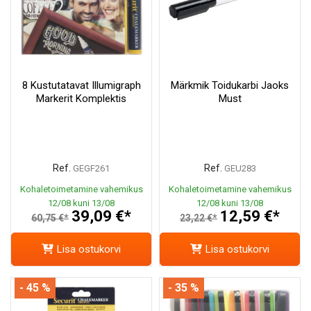
8 Kustutatavat Illumigraph
Märkmik Toidukarbi Jaoks
Markerit Komplektis
Must
Ref.
Ref.
GEGF261
GEU283
Kohaletoimetamine vahemikus
Kohaletoimetamine vahemikus
12/08 kuni 13/08
12/08 kuni 13/08
39,09 €*
12,59 €*
60,75 €*
23,22 €*
Lisa ostukorvi
Lisa ostukorvi
- 45 %
- 35 %