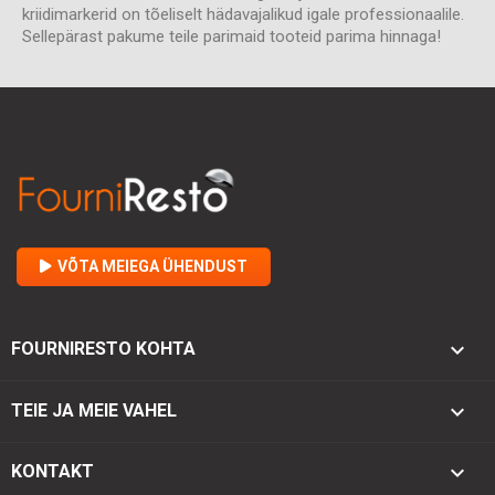
kriidimarkerid on tõeliselt hädavajalikud igale professionaalile.
Sellepärast pakume teile parimaid tooteid parima hinnaga!
VÕTA MEIEGA ÜHENDUST

FOURNIRESTO KOHTA

TEIE JA MEIE VAHEL
keyboard_arrow_down
KONTAKT