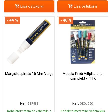
Lisa ostukorvi
Lisa ostukorvi
- 44 %
- 40 %
Märgistuspliiats 15 Mm Valge
Vedela Kriidi Viltpliiatsite
Komplekt - 4 Tk
Ref.
Ref.
GEP538
GEGJ550
Kohaletoimetamine vahemikus
Kohaletoimetamine vahemikus