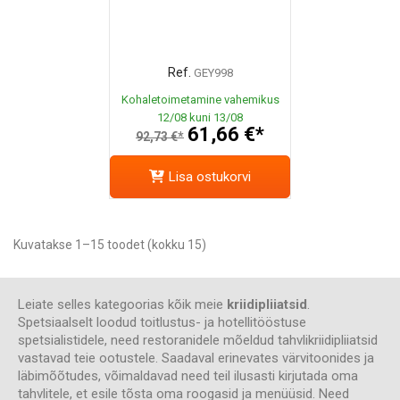
Ref.
GEY998
Kohaletoimetamine vahemikus
12/08 kuni 13/08
61,66 €*
92,73 €*
Lisa ostukorvi
Kuvatakse 1–15 toodet (kokku 15)
Leiate selles kategoorias kõik meie
kriidipliiatsid
.
Spetsiaalselt loodud toitlustus- ja hotellitööstuse
spetsialistidele, need restoranidele mõeldud tahvlikriidipliiatsid
vastavad teie ootustele. Saadaval erinevates värvitoonides ja
läbimõõtudes, võimaldavad need teil ilusasti kirjutada oma
tahvlitele, et esile tõsta oma roogasid ja menüüsid. Need