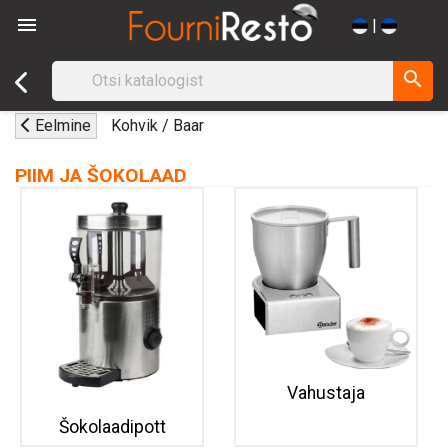

|
search
Eelmine
Kohvik / Baar
PIIM JA ŠOKOLAAD
Vahustaja
Šokolaadipott