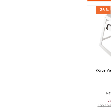
- 36 %
Kõrge Va
Ref
Va
109,30 