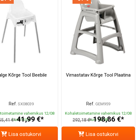
lge Kõrge Tool Beebile
Virnastatav Kõrge Tool Plaatina
Ref.
Ref.
SX08039
GEM959
toimetamine vahemikus 12/08
Kohaletoimetamine vahemikus 12/08
41,99 €*
198,86 €*
kuni 13/08
kuni 13/08
55,41 €*
292,18 €*
Lisa ostukorvi
Lisa ostukorvi