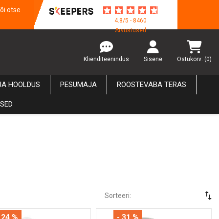
õi otse
4.8/5 - 8460
Arvustused
Klienditeenindus
Sisene
Ostukorv:
(0)
JA HOOLDUS
PESUMAJA
ROOSTEVABA TERAS
USED
swap_vert
Sorteeri:
 24 %
- 31 %