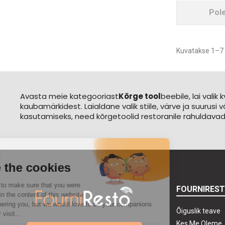
Pol
Kuvatakse 1–7 
Avasta meie kategooriast
Kõrge tool
beebile, lai vali
kaubamärkidest. Laialdane valik stiile, värve ja suurusi
kasutamiseks, need kõrgetoolid restoranile rahuldavad
FOURNIRES
Õiguslik teave
Kes Me Oleme