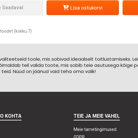
e Saadaval
Lisa ostukorvi
toodet (kokku 7)
k kvaliteetseid toole, mis sobivad ideaalselt toitlustamiseks.
 võimaldab teil valida toote, mis sobib teie asutusega kõige p
 teid. Nüüd on jäänud vaid teha oma valik!
TO KOHTA
TEIE JA MEIE VAHEL
Meie tarnetingimused
GDPR