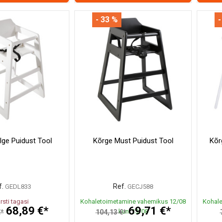
- 33 %
-
lge Puidust Tool
Kõrge Must Puidust Tool
Kõr
.
Ref.
GEDL833
GECJ588
rsti tagasi
Kohaletoimetamine vahemikus 12/08
Kohale
68,89 €*
69,71 €*
kuni 13/08
€*
104,13 €*