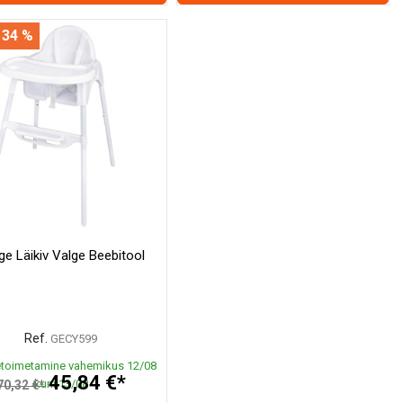
 34 %
ge Läikiv Valge Beebitool
Ref.
GECY599
toimetamine vahemikus 12/08
45,84 €*
kuni 13/08
70,32 €*