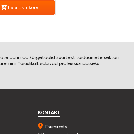
Lisa ostukorvi
 Leiate parimad kõrgetoolid suurtest toiduainete sektori
aremini. Täiuslikult sobivad professionaalseks
KONTAKT
Fourniresto