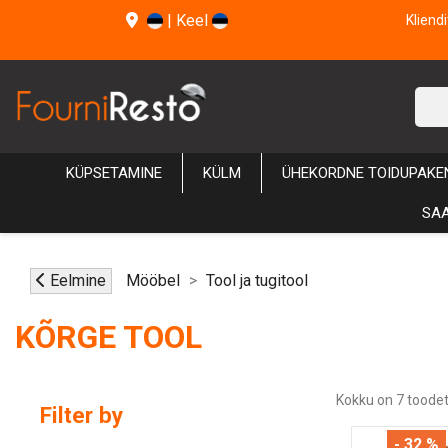
|
Keel
Kliend
KÜPSETAMINE
KÜLM
ÜHEKORDNE TOIDUPAKE
SAA
Eelmine
Mööbel
Tool ja tugitool
KÕRGE TOOL
Kokku on 7 toodet
Filter by
- 32 %