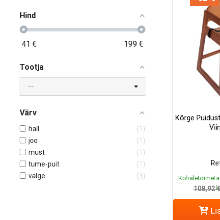
Hind
41
€
199
€
Tootja
Värv
Kõrge Puidus
Vii
hall
1
joo
1
must
1
Ref
tume-puit
1
valge
3
Kohaletoimeta
k
108,92 
Li