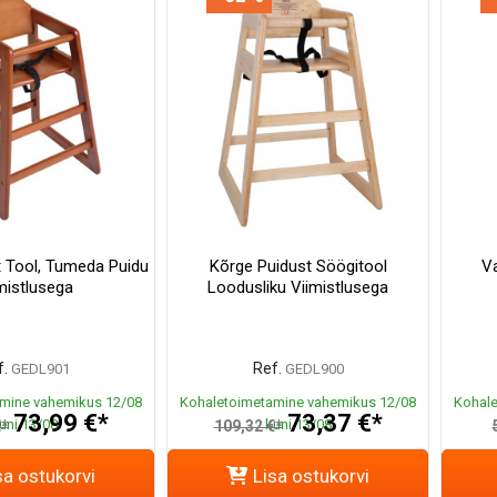
t Tool, Tumeda Puidu
Kõrge Puidust Söögitool
Va
mistlusega
Loodusliku Viimistlusega
.
Ref.
GEDL901
GEDL900
mine vahemikus 12/08
Kohaletoimetamine vahemikus 12/08
Kohale
73,99 €*
73,37 €*
uni 13/08
kuni 13/08
€*
109,32 €*
sa ostukorvi
Lisa ostukorvi