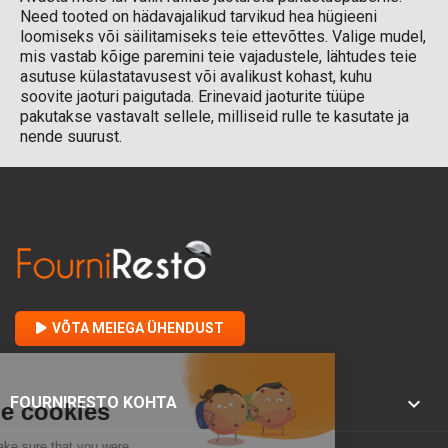
Need tooted on hädavajalikud tarvikud hea hügieeni
loomiseks või säilitamiseks teie ettevõttes. Valige mudel,
mis vastab kõige paremini teie vajadustele, lähtudes teie
asutuse külastatavusest või avalikust kohast, kuhu
soovite jaoturi paigutada. Erinevaid jaoturite tüüpe
pakutakse vastavalt sellele, milliseid rulle te kasutate ja
nende suurust.
VÕTA MEIEGA ÜHENDUST

FOURNIRESTO KOHTA