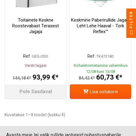
FILTER
Toitainete Keskne
Keskmine Paberirullide Jagaja
Roostevabast Terasest
Leht Lehe Haaval - Tork
Jagaja
Reflex™
Ref.
Ref.
GEGJ030
TK473180
Varsti tagasi
Kohaletoimetamine vahemikus
12/08 kuni 13/08
93,99 €*
60,73 €*
144,18 €*
84,42 €*
Pole Saadaval
Lisa ostukorvi
Kuvatakse 1–4 toodet (kokku 4)
Avasta meie lai valik rullide jaotureid puhastuspaberile.