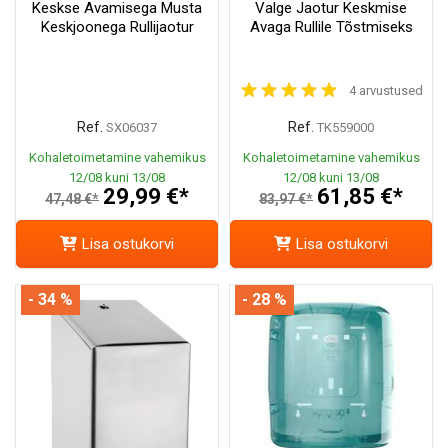
Keskse Avamisega Musta
Valge Jaotur Keskmise
Keskjoonega Rullijaotur
Avaga Rullile Tõstmiseks
4 arvustused
Ref.
Ref.
SX06037
TK559000
Kohaletoimetamine vahemikus
Kohaletoimetamine vahemikus
12/08 kuni 13/08
12/08 kuni 13/08
29,99 €*
61,85 €*
47,48 €*
83,97 €*
Lisa ostukorvi
Lisa ostukorvi
- 34 %
- 28 %