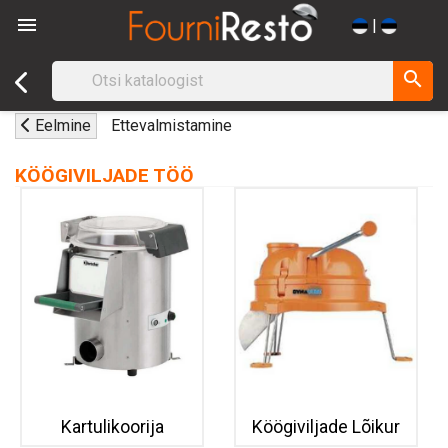

|
search
Eelmine
Ettevalmistamine
KÖÖGIVILJADE TÖÖ
Kartulikoorija
Köögiviljade Lõikur