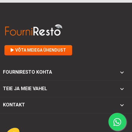
VÕTA MEIEGA ÜHENDUST

FOURNIRESTO KOHTA

TEIE JA MEIE VAHEL
keyboard_arrow_down
KONTAKT