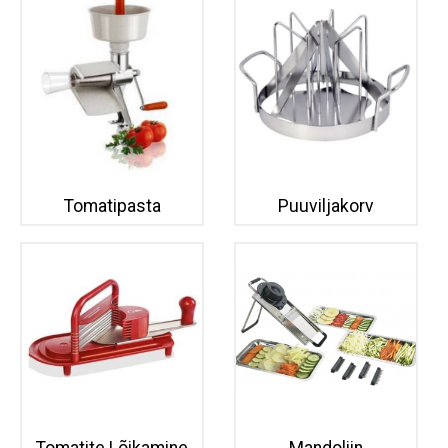
Tomatipasta
Puuviljakorv
Tomatite Lõikamine
Mandoliin