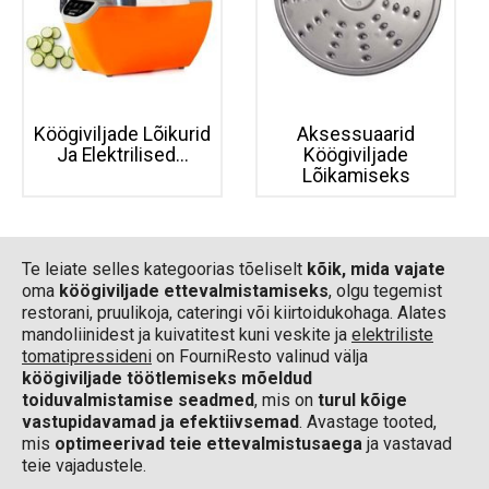
Köögiviljade Lõikurid
Aksessuaarid
Ja Elektrilised...
Köögiviljade
Lõikamiseks
Te leiate selles kategoorias tõeliselt
kõik, mida vajate
oma
köögiviljade ettevalmistamiseks
, olgu tegemist
restorani, pruulikoja, cateringi või kiirtoidukohaga. Alates
mandoliinidest ja kuivatitest kuni veskite ja
elektriliste
tomatipressideni
on FourniResto valinud välja
köögiviljade töötlemiseks mõeldud
toiduvalmistamise seadmed
, mis on
turul kõige
vastupidavamad ja efektiivsemad
. Avastage tooted,
mis
optimeerivad teie ettevalmistusaega
ja vastavad
teie vajadustele.