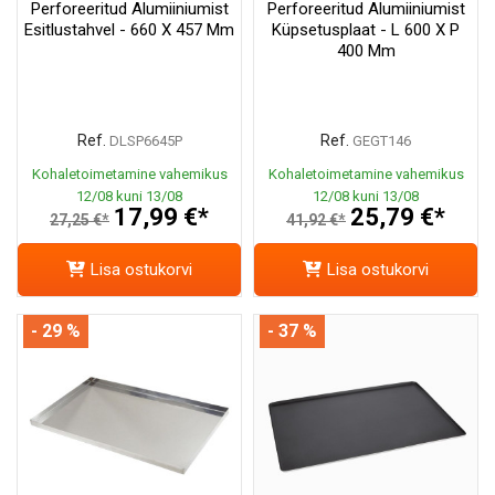
Perforeeritud Alumiiniumist
Perforeeritud Alumiiniumist
Esitlustahvel - 660 X 457 Mm
Küpsetusplaat - L 600 X P
400 Mm
Ref.
Ref.
DLSP6645P
GEGT146
Kohaletoimetamine vahemikus
Kohaletoimetamine vahemikus
12/08 kuni 13/08
12/08 kuni 13/08
17,99 €*
25,79 €*
27,25 €*
41,92 €*
Lisa ostukorvi
Lisa ostukorvi
- 29 %
- 37 %