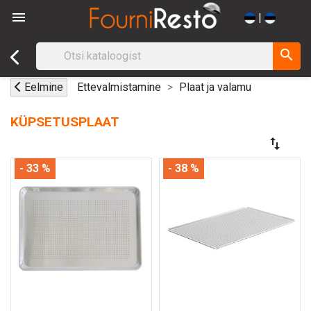

|
search
Eelmine
Ettevalmistamine
Plaat ja valamu
KÜPSETUSPLAAT
swap_vert
- 33 %
- 38 %