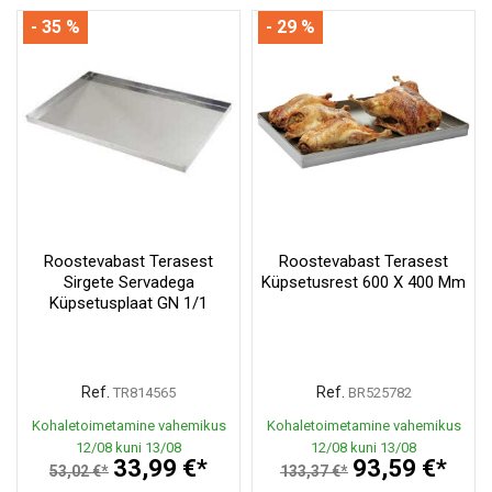
- 35 %
- 29 %
Roostevabast Terasest
Roostevabast Terasest
Sirgete Servadega
Küpsetusrest 600 X 400 Mm
Küpsetusplaat GN 1/1
Ref.
Ref.
TR814565
BR525782
Kohaletoimetamine vahemikus
Kohaletoimetamine vahemikus
12/08 kuni 13/08
12/08 kuni 13/08
33,99 €*
93,59 €*
53,02 €*
133,37 €*