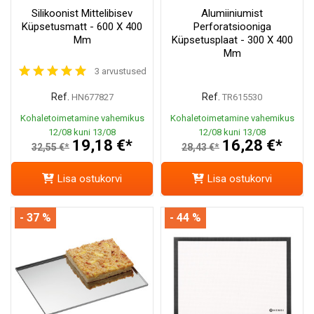
Silikoonist Mittelibisev
Alumiiniumist
Küpsetusmatt - 600 X 400
Perforatsiooniga
Mm
Küpsetusplaat - 300 X 400
Mm
3 arvustused
Ref.
Ref.
HN677827
TR615530
Kohaletoimetamine vahemikus
Kohaletoimetamine vahemikus
12/08 kuni 13/08
12/08 kuni 13/08
19,18 €*
16,28 €*
32,55 €*
28,43 €*
Lisa ostukorvi
Lisa ostukorvi
- 37 %
- 44 %