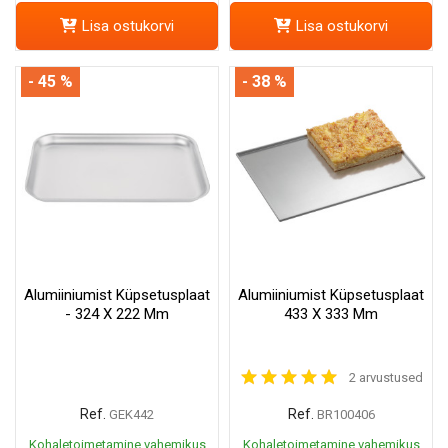
Lisa ostukorvi
Lisa ostukorvi
- 45 %
- 38 %
Alumiiniumist Küpsetusplaat
Alumiiniumist Küpsetusplaat
- 324 X 222 Mm
433 X 333 Mm
2 arvustused
Ref.
Ref.
GEK442
BR100406
Kohaletoimetamine vahemikus
Kohaletoimetamine vahemikus