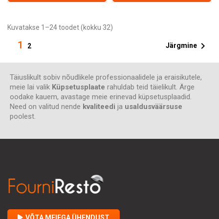
Kuvatakse 1–24 toodet (kokku 32)
1

Järgmine
2
Täiuslikult sobiv nõudlikele professionaalidele ja eraisikutele,
meie lai valik
Küpsetusplaate
rahuldab teid täielikult. Ärge
oodake kauem, avastage meie erinevad küpsetusplaadid.
Need on valitud nende
kvaliteedi
ja
usaldusväärsuse
poolest.
VÕTA MEIEGA ÜHENDUST