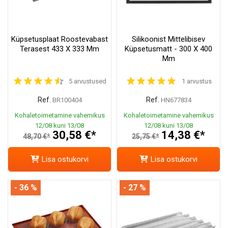
Küpsetusplaat Roostevabast
Silikoonist Mittelibisev
Terasest 433 X 333 Mm
Küpsetusmatt - 300 X 400
Mm
5 arvustused
1 arvustus
Ref.
Ref.
BR100404
HN677834
Kohaletoimetamine vahemikus
Kohaletoimetamine vahemikus
12/08 kuni 13/08
12/08 kuni 13/08
30,58 €*
14,38 €*
48,70 €*
25,75 €*
Lisa ostukorvi
Lisa ostukorvi
- 36 %
- 27 %