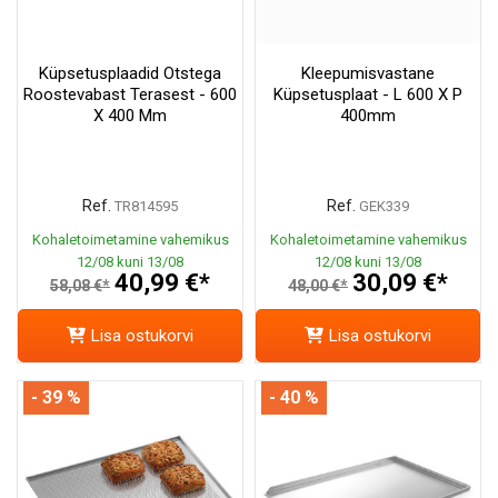
Küpsetusplaadid Otstega
Kleepumisvastane
Roostevabast Terasest - 600
Küpsetusplaat - L 600 X P
X 400 Mm
400mm
Ref.
Ref.
TR814595
GEK339
Kohaletoimetamine vahemikus
Kohaletoimetamine vahemikus
12/08 kuni 13/08
12/08 kuni 13/08
40,99 €*
30,09 €*
58,08 €*
48,00 €*
Lisa ostukorvi
Lisa ostukorvi
- 39 %
- 40 %