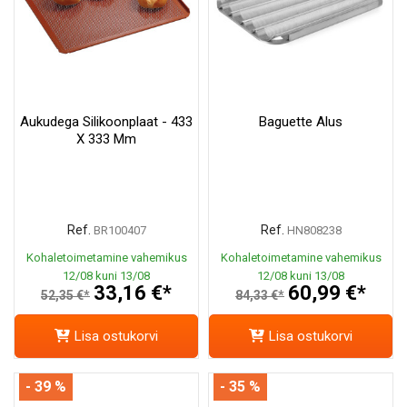
Aukudega Silikoonplaat - 433
Baguette Alus
X 333 Mm
Ref.
Ref.
BR100407
HN808238
Kohaletoimetamine vahemikus
Kohaletoimetamine vahemikus
12/08 kuni 13/08
12/08 kuni 13/08
33,16 €*
60,99 €*
52,35 €*
84,33 €*
Lisa ostukorvi
Lisa ostukorvi
- 39 %
- 35 %