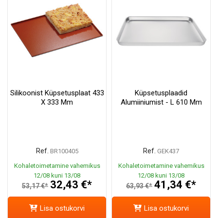
Silikoonist Küpsetusplaat 433
Küpsetusplaadid
X 333 Mm
Alumiiniumist - L 610 Mm
Ref.
Ref.
BR100405
GEK437
Kohaletoimetamine vahemikus
Kohaletoimetamine vahemikus
12/08 kuni 13/08
12/08 kuni 13/08
32,43 €*
41,34 €*
53,17 €*
63,93 €*
Lisa ostukorvi
Lisa ostukorvi