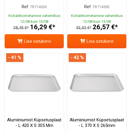
Ref.
Ref.
TR714530
TR714590
Kohaletoimetamine vahemikus
Kohaletoimetamine vahemikus
12/08 kuni 13/08
12/08 kuni 13/08
16,29 €*
26,57 €*
28,45 €*
43,02 €*
Lisa ostukorvi
Lisa ostukorvi
- 41 %
- 42 %
Alumiiniumist Küpsetusplaat
Alumiiniumist Küpsetusplaat
- L 420 X S 305 Mm
- L 370 X S 265mm