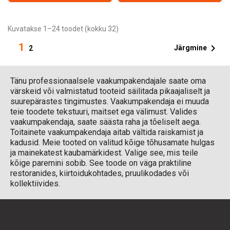
Kuvatakse 1–24 toodet (kokku 32)
1

Järgmine
2
Tänu professionaalsele vaakumpakendajale saate oma
värskeid või valmistatud tooteid säilitada pikaajaliselt ja
suurepärastes tingimustes. Vaakumpakendaja ei muuda
teie toodete tekstuuri, maitset ega välimust. Valides
vaakumpakendaja, saate säästa raha ja tõeliselt aega.
Toitainete vaakumpakendaja aitab vältida raiskamist ja
kadusid. Meie tooted on valitud kõige tõhusamate hulgas
ja mainekatest kaubamärkidest. Valige see, mis teile
kõige paremini sobib. See toode on väga praktiline
restoranides, kiirtoidukohtades, pruulikodades või
kollektiivides.