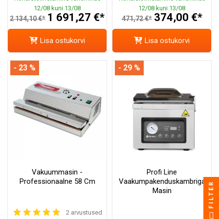
12/08 kuni 13/08
12/08 kuni 13/08
1 691,27 €*
374,00 €*
2 134,10 €*
471,72 €*
Lisa ostukorvi
Lisa ostukorvi
- 23 %
- 29 %
Vakuummasin -
Profi Line
Professionaalne 58 Cm
Vaakumpakenduskambriga
FILTER
Masin
2 arvustused