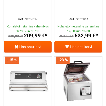
Ref.
Ref.
GECN514
GECT014
Kohaletoimetamine vahemikus
Kohaletoimetamine vahemikus
12/08 kuni 13/08
12/08 kuni 13/08
209,99 €*
532,99 €*
310,08 €*
760,60 €*
Lisa ostukorvi
Lisa ostukorvi
- 15 %
- 23 %