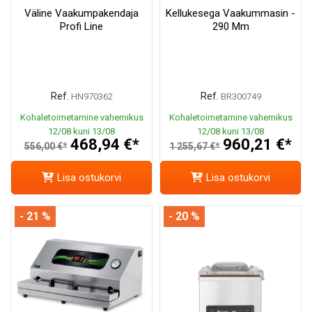
Väline Vaakumpakendaja
Kellukesega Vaakummasin -
Profi Line
290 Mm
Ref.
Ref.
HN970362
BR300749
Kohaletoimetamine vahemikus
Kohaletoimetamine vahemikus
12/08 kuni 13/08
12/08 kuni 13/08
468,94 €*
960,21 €*
556,00 €*
1 255,67 €*
Lisa ostukorvi
Lisa ostukorvi
- 21 %
- 20 %