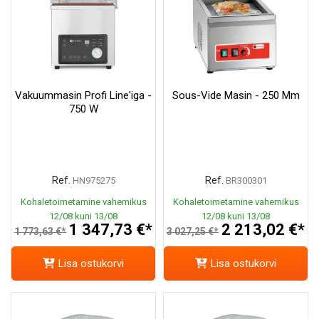
Vakuummasin Profi Line'iga -
Sous-Vide Masin - 250 Mm
750 W
Ref.
Ref.
HN975275
BR300301
Kohaletoimetamine vahemikus
Kohaletoimetamine vahemikus
12/08 kuni 13/08
12/08 kuni 13/08
1 347,73 €*
2 213,02 €*
1 773,63 €*
3 027,25 €*
Lisa ostukorvi
Lisa ostukorvi