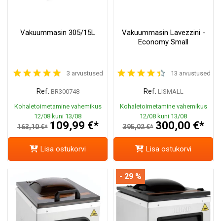
Vakuummasin 305/15L
Vakuummasin Lavezzini -
Economy Small
3 arvustused
13 arvustused
Ref.
Ref.
BR300748
LISMALL
Kohaletoimetamine vahemikus
Kohaletoimetamine vahemikus
12/08 kuni 13/08
12/08 kuni 13/08
109,99 €*
300,00 €*
163,10 €*
395,02 €*
Lisa ostukorvi
Lisa ostukorvi
- 29 %