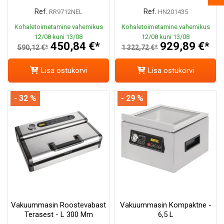
Ref.
Ref.
RR9712NEL
HN201435
Kohaletoimetamine vahemikus
Kohaletoimetamine vahemikus
12/08 kuni 13/08
12/08 kuni 13/08
450,84 €*
929,89 €*
590,12 €*
1 322,72 €*
Lisa ostukorvi
Lisa ostukorvi
- 32 %
- 29 %
Vakuummasin Roostevabast
Vakuummasin Kompaktne -
Terasest - L 300 Mm
6,5 L