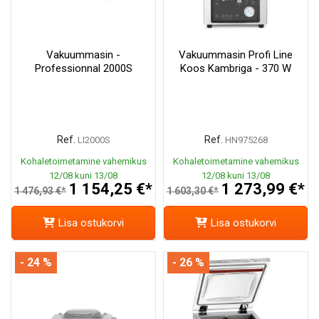
Vakuummasin -
Vakuummasin Profi Line
Professionnal 2000S
Koos Kambriga - 370 W
Ref.
Ref.
LI2000S
HN975268
Kohaletoimetamine vahemikus
Kohaletoimetamine vahemikus
12/08 kuni 13/08
12/08 kuni 13/08
1 154,25 €*
1 273,99 €*
1 476,93 €*
1 603,30 €*
Lisa ostukorvi
Lisa ostukorvi
- 24 %
- 26 %