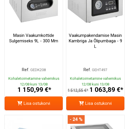
Masin Vaakumkottide
Vaakumpakendamise Masin
Sulgemiseks 9L - 300 Mm
Kambriga Ja Õlipumbaga - 9
L
Ref.
Ref.
GEDK208
GEHT497
Kohaletoimetamine vahemikus
Kohaletoimetamine vahemikus
12/08 kuni 13/08
12/08 kuni 13/08
1 150,99 €*
1 063,89 €*
1 512,55 €*
Lisa ostukorvi
Lisa ostukorvi
- 24 %