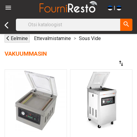

|
search
Eelmine
Ettevalmistamine
Sous Vide
VAKUUMMASIN
swap_vert