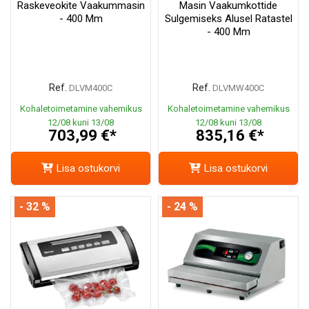
Raskeveokite Vaakummasin
Masin Vaakumkottide
- 400 Mm
Sulgemiseks Alusel Ratastel
- 400 Mm
Ref.
Ref.
DLVM400C
DLVMW400C
Kohaletoimetamine vahemikus
Kohaletoimetamine vahemikus
12/08 kuni 13/08
12/08 kuni 13/08
703,99 €*
835,16 €*
Lisa ostukorvi
Lisa ostukorvi
- 32 %
- 24 %