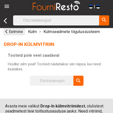

|
search
Eelmine
Külm
Külmseadmete tilgutussüsteem
DROP-IN KÜLMVITRIIN
Tooteid pole veel saadaval
Hoidke silm peal! Tooteid näidatakse siin niipea, kui need
lisatakse.
search
Avasta meie valikut
Drop-In külmvitriinidest
, olulistest
seadmetest teie toitlustusasutuse jaoks. Need vitriinid,