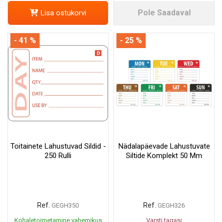
Pole Saadaval
Lisa ostukorvi
- 41 %
- 25 %
Toitainete Lahustuvad Sildid -
Nädalapäevade Lahustuvate
250 Rulli
Siltide Komplekt 50 Mm
Ref.
Ref.
GEGH350
GEGH326
Kohaletoimetamine vahemikus
Varsti tagasi