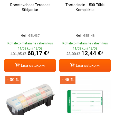
Roostevabast Terasest
Tootedisain - 500 Tükki
Sildijaotur
Komplektis
Ref.
Ref.
GEL937
GEE148
Kohaletoimetamine vahemikus
Kohaletoimetamine vahemikus
11/08 kuni 12/08
11/08 kuni 12/08
68,17 €*
12,44 €*
101,95 €*
23,00 €*
Lisa ostukorvi
Lisa ostukorvi
- 30 %
- 45 %