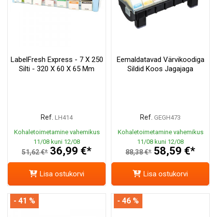
LabelFresh Express - 7 X 250
Eemaldatavad Värvikoodiga
Silti - 320 X 60 X 65 Mm
Sildid Koos Jagajaga
Ref.
Ref.
LH414
GEGH473
Kohaletoimetamine vahemikus
Kohaletoimetamine vahemikus
11/08 kuni 12/08
11/08 kuni 12/08
36,99 €*
58,59 €*
51,62 €*
88,38 €*
Lisa ostukorvi
Lisa ostukorvi
- 41 %
- 46 %