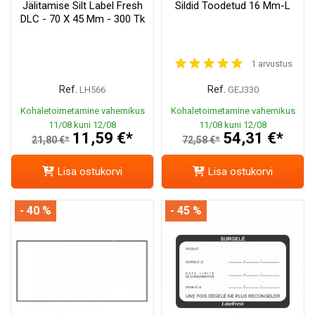
Jälitamise Silt Label Fresh
Sildid Toodetud 16 Mm-L
DLC - 70 X 45 Mm - 300 Tk
1 arvustus
Ref.
Ref.
LH566
GEJ330
Kohaletoimetamine vahemikus
Kohaletoimetamine vahemikus
11/08 kuni 12/08
11/08 kuni 12/08
11,59 €*
54,31 €*
21,80 €*
72,58 €*
Lisa ostukorvi
Lisa ostukorvi
- 40 %
- 45 %