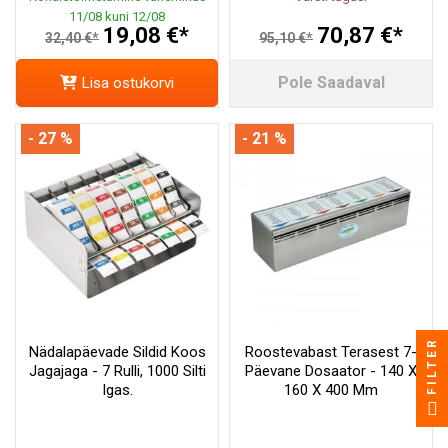
11/08 kuni 12/08
19,08 €*
70,87 €*
32,40 €*
95,10 €*
Pole Saadaval
Lisa ostukorvi
- 27 %
- 21 %
FILTER
Nädalapäevade Sildid Koos
Roostevabast Terasest 7-
Jagajaga - 7 Rulli, 1000 Silti
Päevane Dosaator - 140 X
Igas.
160 X 400 Mm