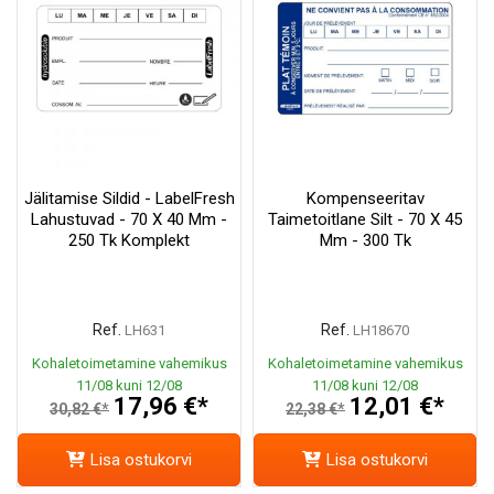
Jälitamise Sildid - LabelFresh
Kompenseeritav
Lahustuvad - 70 X 40 Mm -
Taimetoitlane Silt - 70 X 45
250 Tk Komplekt
Mm - 300 Tk
Ref.
Ref.
LH631
LH18670
Kohaletoimetamine vahemikus
Kohaletoimetamine vahemikus
11/08 kuni 12/08
11/08 kuni 12/08
17,96 €*
12,01 €*
30,82 €*
22,38 €*
Lisa ostukorvi
Lisa ostukorvi