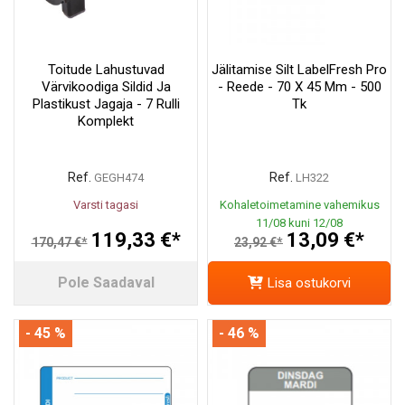
Toitude Lahustuvad
Jälitamise Silt LabelFresh Pro
Värvikoodiga Sildid Ja
- Reede - 70 X 45 Mm - 500
Plastikust Jagaja - 7 Rulli
Tk
Komplekt
Ref.
Ref.
GEGH474
LH322
Varsti tagasi
Kohaletoimetamine vahemikus
11/08 kuni 12/08
119,33 €*
13,09 €*
170,47 €*
23,92 €*
Pole Saadaval
Lisa ostukorvi
- 45 %
- 46 %