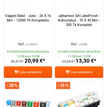
Valged Sildid - Judo - 26 X 16
Jälitamise Silt LabelFresh -
Mm - 12000 Tk Komplektis
Külmutatud - 70 X 45 Mm -
500 Tk Komplekt
Ref.
Ref.
LH18416
LH388
Kohaletoimetamine vahemikus
Kohaletoimetamine vahemikus
11/08 kuni 12/08
11/08 kuni 12/08
20,99 €*
13,30 €*
35,37 €*
24,22 €*
Lisa ostukorvi
Lisa ostukorvi
- 28 %
- 33 %