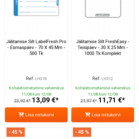
Jälitamise Silt LabelFresh Pro
Jälitamise Silt FreshEasy -
- Esmaspäev - 70 X 45 Mm -
Teisipäev - 30 X 25 Mm -
500 Tk
1000 Tk Komplekt
Ref.
Ref.
LH318
LH312
Kohaletoimetamine vahemikus
Kohaletoimetamine vahemikus
11/08 kuni 12/08
11/08 kuni 12/08
13,09 €*
11,71 €*
23,92 €*
21,97 €*
Lisa ostukorvi
Lisa ostukorvi
- 45 %
- 45 %