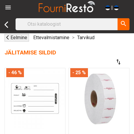

|
search
Eelmine
Ettevalmistamine
Tarvikud
JÄLITAMISE SILDID
swap_vert
- 46 %
- 25 %