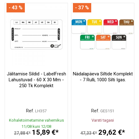
- 43 %
- 37 %
Jälitamise Sildid - LabelFresh
Nädalapäeva Siltide Komplekt
Lahustuvad - 60 X 30 Mm -
- 7 Rulli, 1000 Silti Igas.
250 Tk Komplekt
Ref.
Ref.
LH357
GES151
Kohaletoimetamine vahemikus
Varsti tagasi
11/08 kuni 12/08
15,89 €*
29,62 €*
27,88 €*
47,33 €*