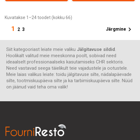
Kuvatakse 1–24 toodet (kokku 66)
1

Järgmine
2
3
Siit kategooriast leiate meie valiku
Jälgitavuse sildid
.
Hoolikalt valitud meie meeskonna poolt, sobivad need
ideaalselt professionaalseks kasutamiseks CHR sektoris.
Need vastavad seega täielikult teie vajadustele ja ootustele.
Meie laias valikus leiate: toidu jälgitavuse silte, nädalapäevade
silte, tootmiskuupäeva silte ja ka tarbimiskuupäeva silte. Nüüd
on jäänud vaid teha oma valik!