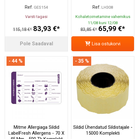
Ref.
Ref.
GES154
LH308
Varsti tagasi
Kohaletoimetamine vahemikus
11/08 kuni 12/08
83,93 €*
65,99 €*
115,18 €*
83,85 €*
Pole Saadaval
Lisa ostukorvi
- 44 %
- 35 %
Mitme Allergiaga Sildid
Sildid Ühendatud Sildistajale -
LabelFresh Allergens - 70 X
15000 Komplekti
45 Mm - 500 Tk Komplekt