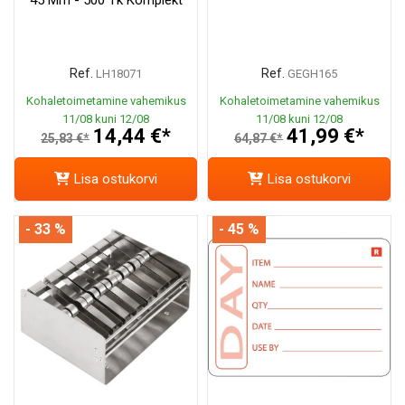
Ref.
Ref.
LH18071
GEGH165
Kohaletoimetamine vahemikus
Kohaletoimetamine vahemikus
11/08 kuni 12/08
11/08 kuni 12/08
14,44 €*
41,99 €*
25,83 €*
64,87 €*
Lisa ostukorvi
Lisa ostukorvi
- 33 %
- 45 %