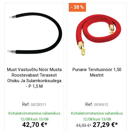
- 38 %
Must Vastuvõtu Nöör Musta
Punane Tervitusnöör 1,50
Roostevabast Terasest
Meetrit
Otsiku Ja Sulamkonksudega
- P 1,5 M
Ref.
Ref.
GECB511
GEW612
Kohaletoimetamine vahemikus
Kohaletoimetamine vahemikus
12/08 kuni 13/08
12/08 kuni 13/08
42,70 €*
27,29 €*
44,03 €*