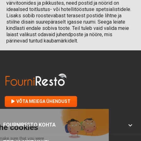
värvitoonides ja pikkustes, need postid ja nöörid on
ideaalsed toitlustus- või hotellitööstuse spetsialistidele.
Lisaks sobib roostevabast terasest postide lihtne ja
stiilne disain suurepäraselt igasse ruumi. Seega leiate
kindlasti endale sobiva toote. Teil tuleb vaid valida meie
laiast valikust odavaid juhendposte ja nööre, mis
pärinevad tuntud kaubamärkidelt.
VÕTA MEIEGA ÜHENDUST

FOURNIRESTO KOHTA