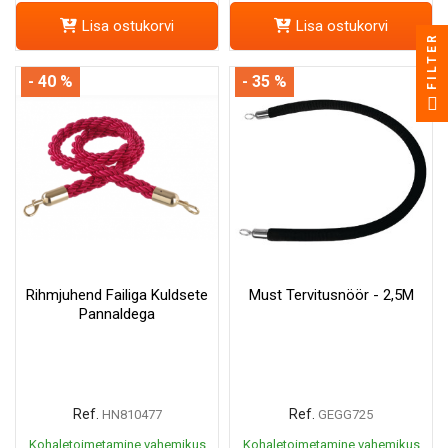
Lisa ostukorvi
Lisa ostukorvi
FILTER
- 40 %
- 35 %
Rihmjuhend Failiga Kuldsete
Must Tervitusnöör - 2,5M
Pannaldega
Ref.
Ref.
HN810477
GEGG725
Kohaletoimetamine vahemikus
Kohaletoimetamine vahemikus