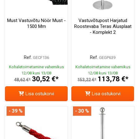
Must Vastuvõtu Nöör Must -
Vastuvõtupost Harjatud
1500 Mm
Roostevaba Teras Alusplaat
- Komplekt 2
Ref.
Ref.
GECF136
GEGP639
Kohaletoimetamine vahemikus
Kohaletoimetamine vahemikus
12/08 kuni 13/08
12/08 kuni 13/08
30,52 €*
113,78 €*
48,62 €*
153,22 €*
Lisa ostukorvi
Lisa ostukorvi
- 39 %
- 30 %