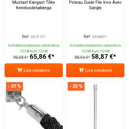
Mustast Kangast Tõke
Poteau Guide File Inox Avec
Kinnitusdetailidega
Sangle
Ref.
Ref.
GECF137
SX08031
Kohaletoimetamine vahemikus
Kohaletoimetamine vahemikus
12/08 kuni 13/08
12/08 kuni 13/08
65,86 €*
58,87 €*
98,68 €*
88,56 €*
Lisa ostukorvi
Lisa ostukorvi
- 37 %
- 25 %