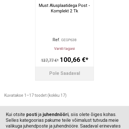
Must Alusplaatidega Post -
Komplekt 2 Tk
Ref.
GEGP638
Varsti tagasi
100,66 €*
137,77 €*
Pole Saadaval
Kuvatakse 1–17 toodet (kokku 17)
Kui otsite
posti
ja
juhendnööri
, siis olete õiges kohas.
Selles kategoorias pakume teile võimalust tutvuda meie
valikuga juhendposte ja juhendnööre. Saadaval erinevates