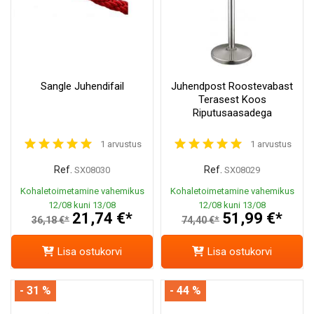
Sangle Juhendifail
Juhendpost Roostevabast
Terasest Koos
Riputusaasadega
1 arvustus
1 arvustus
Ref.
Ref.
SX08030
SX08029
Kohaletoimetamine vahemikus
Kohaletoimetamine vahemikus
12/08 kuni 13/08
12/08 kuni 13/08
21,74 €*
51,99 €*
36,18 €*
74,40 €*
Lisa ostukorvi
Lisa ostukorvi
- 31 %
- 44 %