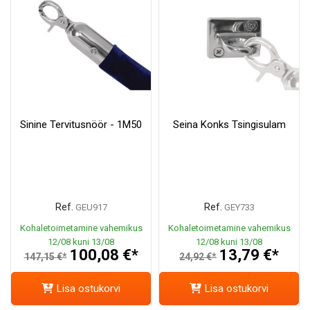
Sinine Tervitusnöör - 1M50
Seina Konks Tsingisulam
Ref.
Ref.
GEU917
GEY733
Kohaletoimetamine vahemikus
Kohaletoimetamine vahemikus
12/08 kuni 13/08
12/08 kuni 13/08
100,08 €*
13,79 €*
147,15 €*
24,92 €*
Lisa ostukorvi
Lisa ostukorvi