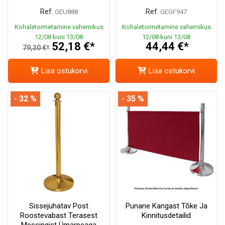
Ref.
Ref.
GEU888
GEGF947
Kohaletoimetamine vahemikus
Kohaletoimetamine vahemikus
12/08 kuni 13/08
12/08 kuni 13/08
52,18 €*
44,44 €*
79,30 €*
Lisa ostukorvi
Lisa ostukorvi
- 32 %
- 35 %
Sissejuhatav Post
Punane Kangast Tõke Ja
Roostevabast Terasest
Kinnitusdetailid
Messingist Ümarpeaga