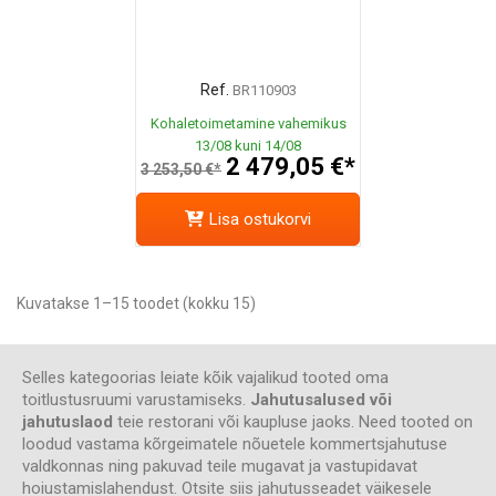
Ref.
BR110903
Kohaletoimetamine vahemikus
13/08 kuni 14/08
2 479,05 €*
3 253,50 €*
Lisa ostukorvi
Kuvatakse 1–15 toodet (kokku 15)
Selles kategoorias leiate kõik vajalikud tooted oma
toitlustusruumi varustamiseks.
Jahutusalused või
jahutuslaod
teie restorani või kaupluse jaoks. Need tooted on
loodud vastama kõrgeimatele nõuetele kommertsjahutuse
valdkonnas ning pakuvad teile mugavat ja vastupidavat
hoiustamislahendust. Otsite siis jahutusseadet väikesele