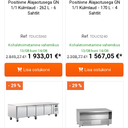
Positiivne Alajaotusega GN
Positiivne Alajaotusega GN
1/1 Külmlaud - 262 L - 6
1/1 Külmlaud - 170 L - 4
Sahtlit
Sahtlit
Ref.
Ref.
TDUC5360
TDUC5240
Kohaletoimetamine vahemikus
Kohaletoimetamine vahemikus
13/08 kuni 14/08
13/08 kuni 14/08
1 933,01 €*
1 567,05 €*
2 849,27 €*
2 308,77 €*
Lisa ostukorvi
Lisa ostukorvi
- 29 %
- 29 %