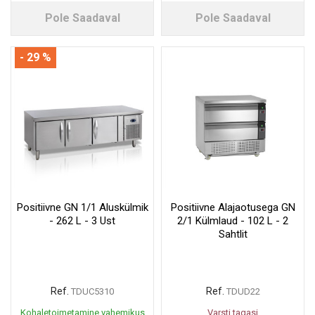
Pole Saadaval
Pole Saadaval
- 29 %
Positiivne GN 1/1 Aluskülmik
Positiivne Alajaotusega GN
- 262 L - 3 Ust
2/1 Külmlaud - 102 L - 2
Sahtlit
Ref.
Ref.
TDUC5310
TDUD22
Kohaletoimetamine vahemikus
Varsti tagasi