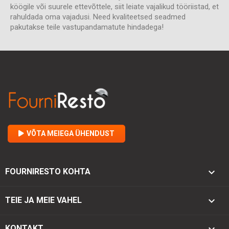
köögile või suurele ettevõttele, siit leiate vajalikud tööriistad, et
rahuldada oma vajadusi. Need kvaliteetsed seadmed
pakutakse teile vastupandamatute hindadega!
VÕTA MEIEGA ÜHENDUST

FOURNIRESTO KOHTA

TEIE JA MEIE VAHEL
keyboard_arrow_down
KONTAKT