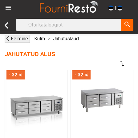

|
search
Eelmine
Külm
Jahutuslaud
JAHUTATUD ALUS
swap_vert
- 32 %
- 32 %