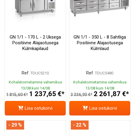
GN 1/1 - 170 L - 2 Uksega
GN 1/1 - 350 L - 8 Sahtliga
Positiivne Alajaotusega
Positiivne Alajaotusega
Külmkapilaud
Külmlaud
Ref.
Ref.
TDUC5210
TDUC5480
Kohaletoimetamine vahemikus
Kohaletoimetamine vahemikus
13/08 kuni 14/08
13/08 kuni 14/08
1 237,65 €*
2 261,87 €*
1 815,60 €*
3 336,93 €*
Lisa ostukorvi
Lisa ostukorvi
- 29 %
- 22 %