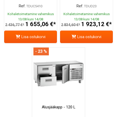
Ref.
Ref.
TDUC5410
TDUD23
Kohaletoimetamine vahemikus
Kohaletoimetamine vahemikus
13/08 kuni 14/08
13/08 kuni 14/08
1 655,06 €*
1 923,12 €*
2 436,77 €*
2 834,60 €*
Lisa ostukorvi
Lisa ostukorvi
- 23 %
Alusjääkapp - 120 L