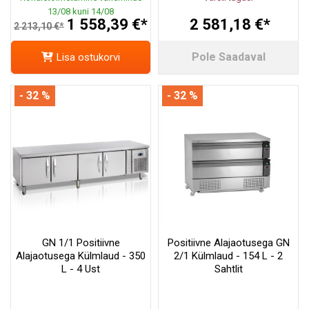
13/08 kuni 14/08
1 558,39 €*
2 581,18 €*
2 213,10 €*
Pole Saadaval
Lisa ostukorvi
- 32 %
- 32 %
GN 1/1 Positiivne
Positiivne Alajaotusega GN
Alajaotusega Külmlaud - 350
2/1 Külmlaud - 154 L - 2
L - 4 Ust
Sahtlit