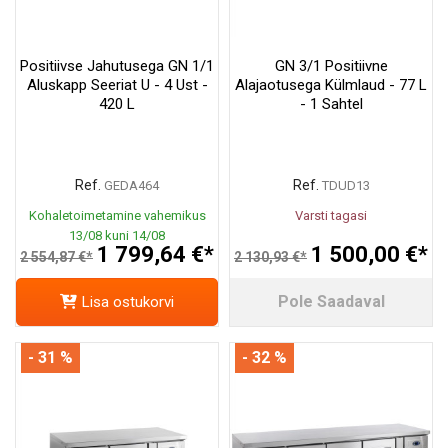
Positiivse Jahutusega GN 1/1
GN 3/1 Positiivne
Aluskapp Seeriat U - 4 Ust -
Alajaotusega Külmlaud - 77 L
420 L
- 1 Sahtel
Ref.
Ref.
GEDA464
TDUD13
Kohaletoimetamine vahemikus
Varsti tagasi
13/08 kuni 14/08
1 799,64 €*
1 500,00 €*
2 554,87 €*
2 130,93 €*
Pole Saadaval
Lisa ostukorvi
- 31 %
- 32 %