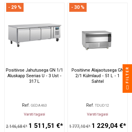
- 29 %
- 30 %
FILTER
Positiivse Jahutusega GN 1/1
Positiivne Alajaotusega GN
Aluskapp Seerias U - 3 Ust -
2/1 Külmlaud - 51 L - 1
317 L
Sahtel
Ref.
Ref.
GEDA463
TDUD12
Varsti tagasi
Varsti tagasi
1 511,51 €*
1 229,04 €*
2 146,68 €*
1 777,10 €*