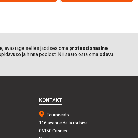
ese, avastage selles jaotises oma
professionaalne
upidavuse ja hinna poolest. Nii saate osta oma
odava
KONTAKT
Fourniresto
116 avenue de la roubine
06150 Cannes