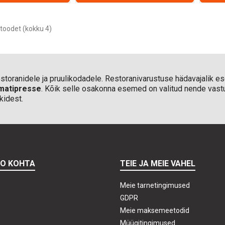
toodet (kokku 4)
 restoranidele ja pruulikodadele. Restoranivarustuse hädavajalik 
omatipresse
. Kõik selle osakonna esemed on valitud nende vast
kidest.
TO KOHTA
TEIE JA MEIE VAHEL
Meie tarnetingimused
GDPR
Meie maksemeetodid
Müügitingimused