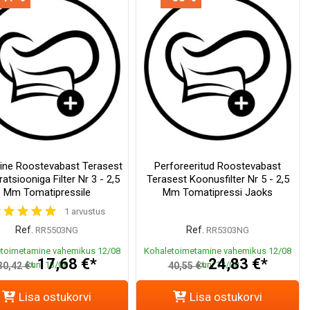
line Roostevabast Terasest
Perforeeritud Roostevabast
atsiooniga Filter Nr 3 - 2,5
Terasest Koonusfilter Nr 5 - 2,5
Mm Tomatipressile
Mm Tomatipressi Jaoks
1 arvustus
Ref.
Ref.
RR5503NG
RR5303NG
toimetamine vahemikus 12/08
Kohaletoimetamine vahemikus 12/08
17,68 €*
24,83 €*
kuni 13/08
kuni 13/08
30,42 €*
40,55 €*
Lisa ostukorvi
Lisa ostukorvi