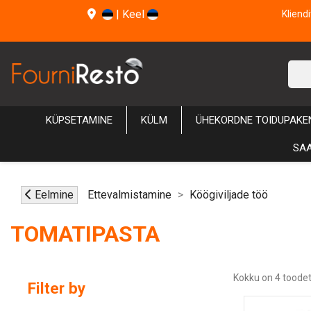
|
Keel
Kliend
KÜPSETAMINE
KÜLM
ÜHEKORDNE TOIDUPAKE
SAA
Eelmine
Ettevalmistamine
Köögiviljade töö
TOMATIPASTA
Kokku on 4 toodet
Filter by