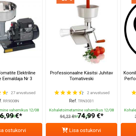
omatite Elektriline
Professionaalne Käsitsi Juhitav
Kooni
 Eemaldaja Nr 3
Tomativeski
Perfor
27 arvustused
2 arvustused
.
Ref.
RR9008N
TRN3031
mine vahemikus 12/08
Kohaletoimetamine vahemikus 12/08
Kohale
6,99 €*
74,99 €*
uni 13/08
kuni 13/08
94,23 €*
sa ostukorvi
Lisa ostukorvi