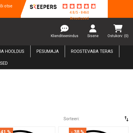
õi otse
4.8/5 - 8460
Arvustused
Klienditeenindus
Sisene
Ostukorv:
(0)
JA HOOLDUS
PESUMAJA
ROOSTEVABA TERAS
USED
swap_vert
Sorteeri:
 41 %
- 38 %