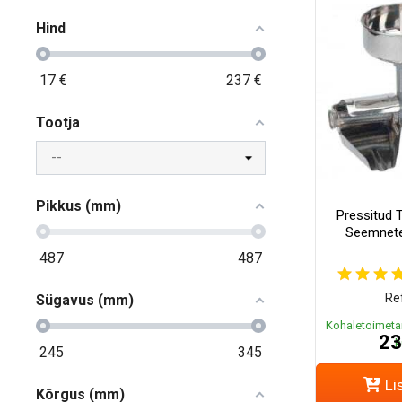
Hind
17
€
237
€
Tootja
Pikkus (mm)
Pressitud T
Seemnete
487
487
Ref
Sügavus (mm)
Kohaletoimeta
23
k
245
345
Li
Kõrgus (mm)