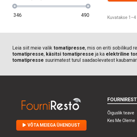
346
490
Kuvatakse 1–4 
Leia siit meie valik
tomatipresse
, mis on eriti sobilikud
tomatipresse
,
käsitsi tomatipresse
ja ka
elektriline t
tomatipresse
suurimatest turul saadaolevatest kaubamär
FOURNIRES
Õiguslik teave
Kes Me Oleme
VÕTA MEIEGA ÜHENDUST