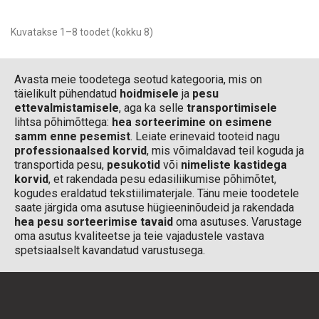
Kuvatakse 1–8 toodet (kokku 8)
Avasta meie toodetega seotud kategooria, mis on
täielikult pühendatud
hoidmisele
ja
pesu
ettevalmistamisele
, aga ka selle
transportimisele
lihtsa põhimõttega:
hea sorteerimine on esimene
samm enne pesemist
. Leiate erinevaid tooteid nagu
professionaalsed korvid
, mis võimaldavad teil koguda ja
transportida pesu,
pesukotid
või
nimeliste kastidega
korvid
, et rakendada pesu edasiliikumise põhimõtet,
kogudes eraldatud tekstiilimaterjale. Tänu meie toodetele
saate järgida oma asutuse hügieeninõudeid ja rakendada
hea pesu sorteerimise tavaid
oma asutuses. Varustage
oma asutus kvaliteetse ja teie vajadustele vastava
spetsiaalselt kavandatud varustusega.