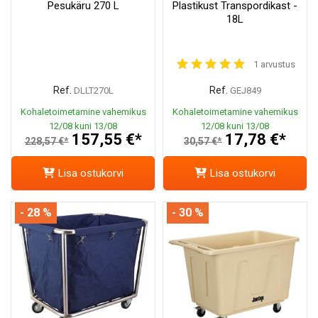
Pesukäru 270 L
Plastikust Transpordikast -
18L
1 arvustus
Ref.
Ref.
DLLT270L
GEJ849
Kohaletoimetamine vahemikus
Kohaletoimetamine vahemikus
12/08 kuni 13/08
12/08 kuni 13/08
157,55 €*
17,78 €*
228,57 €*
30,57 €*
Lisa ostukorvi
Lisa ostukorvi
- 28 %
- 30 %