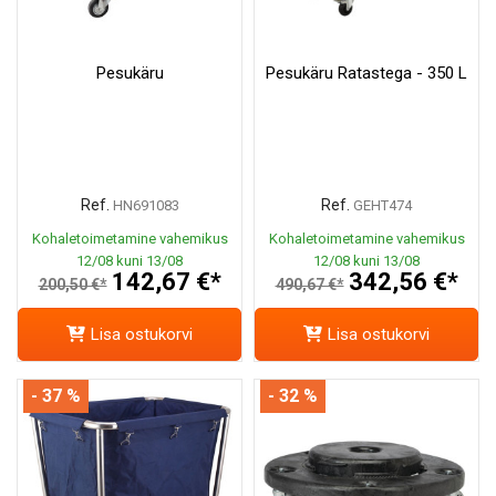
Pesukäru
Pesukäru Ratastega - 350 L
Ref.
Ref.
HN691083
GEHT474
Kohaletoimetamine vahemikus
Kohaletoimetamine vahemikus
12/08 kuni 13/08
12/08 kuni 13/08
142,67 €*
342,56 €*
200,50 €*
490,67 €*
Lisa ostukorvi
Lisa ostukorvi
- 37 %
- 32 %