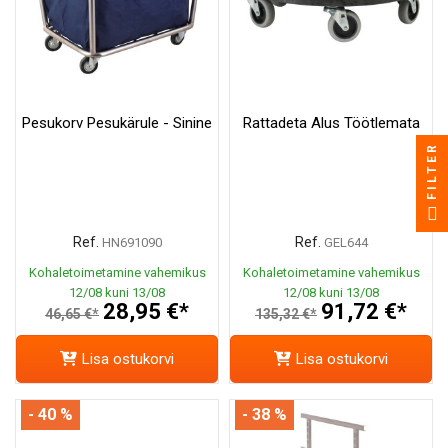
Pesukorv Pesukärule - Sinine
Rattadeta Alus Töötlemata
FILTER
Ref.
Ref.
HN691090
GEL644
Kohaletoimetamine vahemikus
Kohaletoimetamine vahemikus
12/08 kuni 13/08
12/08 kuni 13/08
28,95 €*
91,72 €*
46,65 €*
135,32 €*
Lisa ostukorvi
Lisa ostukorvi
- 40 %
- 38 %