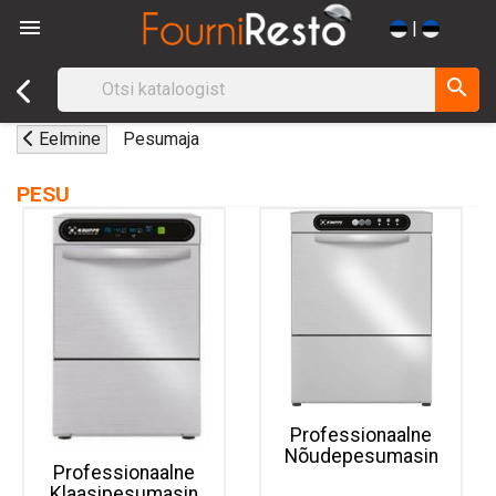

|
search
Eelmine
Pesumaja
PESU
Professionaalne
Nõudepesumasin
Professionaalne
Klaasipesumasin