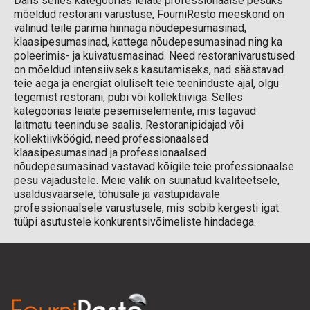
Dans selles kategoorias leiate professionaalse pesuks
mõeldud restorani varustuse, FourniResto meeskond on
valinud teile parima hinnaga nõudepesumasinad,
klaasipesumasinad, kattega nõudepesumasinad ning ka
poleerimis- ja kuivatusmasinad. Need restoranivarustused
on mõeldud intensiivseks kasutamiseks, nad säästavad
teie aega ja energiat oluliselt teie teeninduste ajal, olgu
tegemist restorani, pubi või kollektiiviga. Selles
kategoorias leiate pesemiselemente, mis tagavad
laitmatu teeninduse saalis. Restoranipidajad või
kollektiivköögid, need professionaalsed
klaasipesumasinad ja professionaalsed
nõudepesumasinad vastavad kõigile teie professionaalse
pesu vajadustele. Meie valik on suunatud kvaliteetsele,
usaldusväärsele, tõhusale ja vastupidavale
professionaalsele varustusele, mis sobib kergesti igat
tüüpi asutustele konkurentsivõimeliste hindadega.