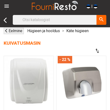

|
search
Eelmine
Hügieen ja hooldus
Käte hügieen
KUIVATUSMASIN
swap_vert
- 22 %