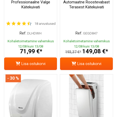
Professionaalne Valge
Automaatne Roostevabast
Kätekuivati
Terasest Kätekuivati
18 arvustused
Ref.
Ref.
DLHDWH
GEGD847
Kohaletoimetamine vahemikus
Kohaletoimetamine vahemikus
12/08 kuni 13/08
12/08 kuni 13/08
71,99 €*
149,08 €*
193,37 €*
Lisa ostukorvi
Lisa ostukorvi
- 30 %