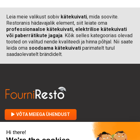
Leia meie valikust sobiv
kätekuivati
, mida soovite.
Restoranis hädavajalik element, siit leiate oma
professionaalse kätekuivati, elektrilise kätekuivati
või paberrätikute jagaja
. Kõik selles kategoorias olevad
tooted on valitud nende kvaliteedi ja hinna põhjal. Nii saate
leida oma
soodsama kätekuivati
parimatelt turul
saadaolevatelt brändidelt.
VÕTA MEIEGA ÜHENDUST

FOURNIRESTO KOHTA