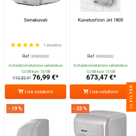
Seinakuivati
Kuivatusföön Jet 1800
1 arvustus
Ref.
Ref.
BR850000
BR850002
Kohaletoimetamine vahemikus
Kohaletoimetamine vahemikus
12/08 kuni 13/08
12/08 kuni 13/08
76,99 €*
673,47 €*
110,82 €*
FILTER
Lisa ostukorvi
Lisa ostukorvi
- 19 %
- 23 %