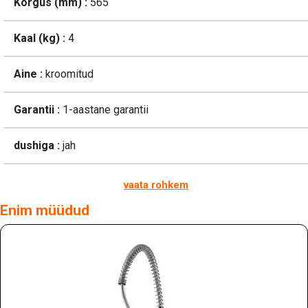
Kõrgus (mm) :
565
Kaal (kg) :
4
Aine :
kroomitud
Garantii :
1-aastane garantii
dushiga :
jah
vaata rohkem
Enim müüdud