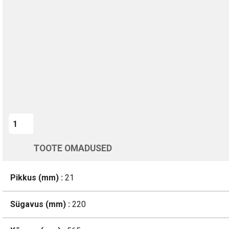
TURVALINE MAKSMINE
1-aastane garantii
Kohaletoimetamine vahemikus 12/08 kuni 13/08
Üle 200 000 kliendi kogu Euroopas
4.8/5 - 8460 Arvustused
LISA OSTUKORVI
TOOTE OMADUSED
Pikkus (mm) :
21
Sügavus (mm) :
220