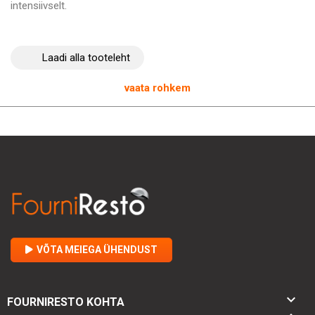
intensiivselt.
Toote nutikas disain sisaldab
lihtsat seinakinnitust
, millel on
seinakinnitused ja paindlik dušš, mis hõlbustab selle
Laadi alla tooteleht
paigaldamist erinevatesse köögikonfiguratsioonidesse.
Kompaktsed mõõtmed (
21 x 220 x 565 mm
) võimaldavad
täiuslikku integreerimist, ilma et see tööruumi koormaks.
vaata rohkem
VÕTA MEIEGA ÜHENDUST

FOURNIRESTO KOHTA