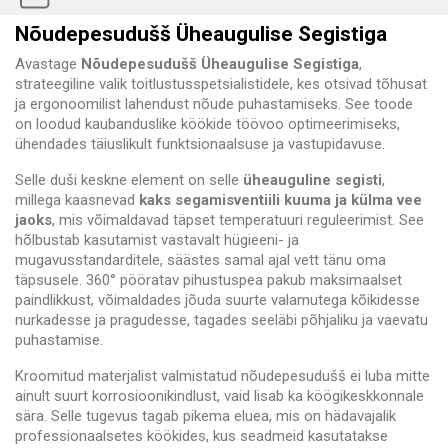
Nõudepesudušš Üheaugulise Segistiga
Avastage
Nõudepesudušš Üheaugulise Segistiga
,
strateegiline valik toitlustusspetsialistidele, kes otsivad tõhusat
ja ergonoomilist lahendust nõude puhastamiseks. See toode
on loodud kaubanduslike köökide töövoo optimeerimiseks,
ühendades täiuslikult funktsionaalsuse ja vastupidavuse.
Selle duši keskne element on selle
üheauguline segisti
,
millega kaasnevad
kaks segamisventiili kuuma ja külma vee
jaoks
, mis võimaldavad täpset temperatuuri reguleerimist. See
hõlbustab kasutamist vastavalt hügieeni- ja
mugavusstandarditele, säästes samal ajal vett tänu oma
täpsusele. 360° pööratav pihustuspea pakub maksimaalset
paindlikkust, võimaldades jõuda suurte valamutega kõikidesse
nurkadesse ja pragudesse, tagades seeläbi põhjaliku ja vaevatu
puhastamise.
Kroomitud materjalist valmistatud nõudepesudušš ei luba mitte
ainult suurt korrosioonikindlust, vaid lisab ka köögikeskkonnale
sära. Selle tugevus tagab pikema eluea, mis on hädavajalik
professionaalsetes köökides, kus seadmeid kasutatakse