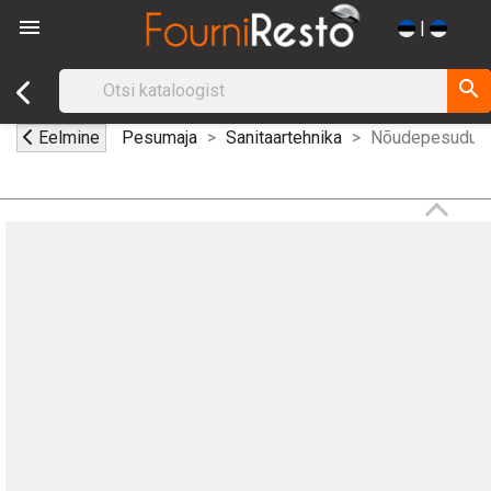

|
search
Eelmine
Pesumaja
Sanitaartehnika
Nõudepesudush