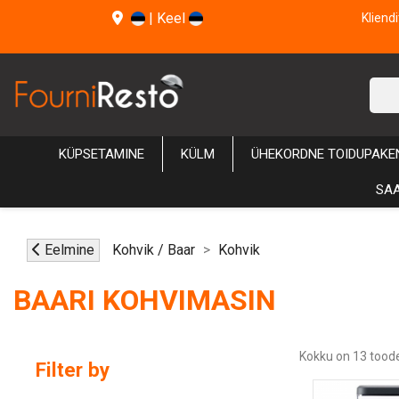
|
Keel
Kliend
KÜPSETAMINE
KÜLM
ÜHEKORDNE TOIDUPAKE
SAA
Eelmine
Kohvik / Baar
Kohvik
BAARI KOHVIMASIN
Kokku on 13 toode
Filter by