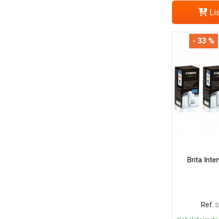
Li
- 33 %
Brita Inte
Ref.
S