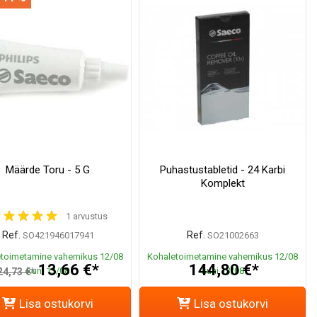
Määrde Toru - 5 G
Puhastustabletid - 24 Karbi
Komplekt
1 arvustus
Ref.
Ref.
SO421946017941
SO21002663
toimetamine vahemikus 12/08
Kohaletoimetamine vahemikus 12/08
13,66 €*
144,80 €*
kuni 13/08
kuni 13/08
24,73 €*
Lisa ostukorvi
Lisa ostukorvi