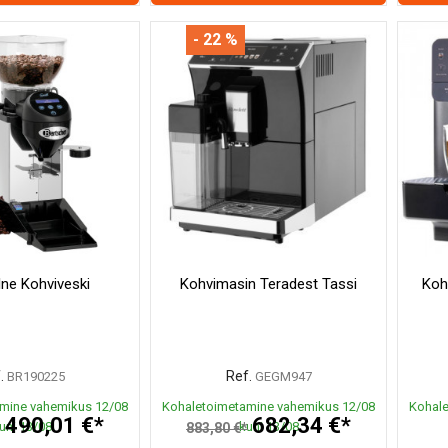
- 22 %
lne Kohviveski
Kohvimasin Teradest Tassi
Koh
.
Ref.
BR190225
GEGM947
mine vahemikus 12/08
Kohaletoimetamine vahemikus 12/08
Kohale
490,01 €*
682,34 €*
uni 13/08
kuni 13/08
*
883,80 €*