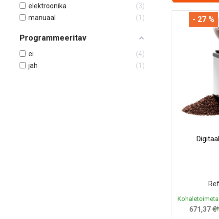
elektroonika
3
manuaal
1
- 27 %
Programmeeritav
ei
4
jah
1
Digitaa
Ref
Kohaletoimeta
k
671,37 €