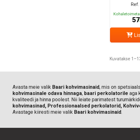
Ref.
Kohaletoimeta
57
k
Li
Kuvatakse 1–13
Avasta meie valik
Baari kohvimasinaid
, mis on spetsiaal
kohvimasinale odava hinnaga
,
baari perkolatorile
aga 
kvaliteedi ja hinna poolest. Nii leiate parimatest turumärk
kohvimasinad
,
Professionaalsed perkolatorid
, Kohviv
Avastage kiiresti meie valik
Baari kohvimasinaid
.