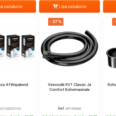
sa ostukorvi
Lisa ostukorvi
- 37 %
-
nza 4 Filtripakend
Veevoolik KV1 Classic Ja
Kohv
Comfort Kohvimasinale
Ref.
O21002301X4
BR190068