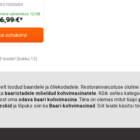
SO10005004
mine vahemikus 12/08
6,99 €*
uni 13/08
sa ostukorvi
 toodet (kokku 13)
selt loodud baaridele ja õllekodadele. Restoranivarustuse oluline
ka
baaristadele mõeldud kohvimasinatele
. Kõik selles kateg
idest oma
odava baari kohvimasina
. Täna on olemas mitut tüüpi
eskid
ja lõpuks siin ka
Baari kohvimasinad
. Siit leiate käsitsi