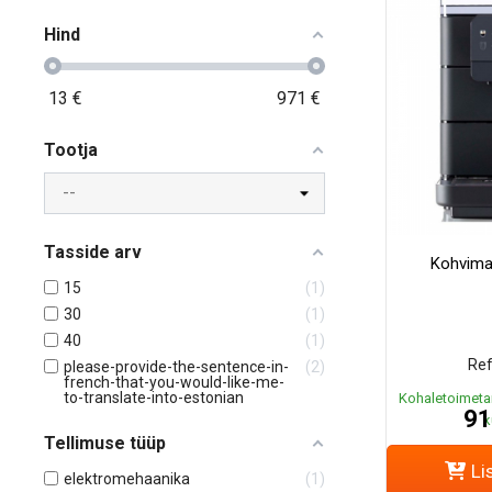
Hind
13
€
971
€
Tootja
Tasside arv
Kohvima
15
1
30
1
40
1
Ref
please-provide-the-sentence-in-
2
french-that-you-would-like-me-
to-translate-into-estonian
Kohaletoimeta
91
k
Tellimuse tüüp
Li
elektromehaanika
1