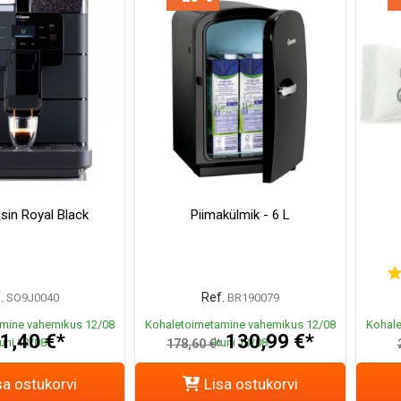
sin Royal Black
Piimakülmik - 6 L
.
Ref.
SO9J0040
BR190079
mine vahemikus 12/08
Kohaletoimetamine vahemikus 12/08
Kohale
1,40 €*
130,99 €*
uni 13/08
kuni 13/08
178,60 €*
sa ostukorvi
Lisa ostukorvi