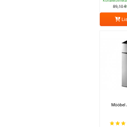
Kohaletoimeta
k
89,10 €
Li
Mööbel 