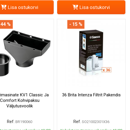
Lisa ostukorvi
Lisa ostukorvi
 44 %
- 15 %
imasinate KV1 Classic Ja
36 Brita Intenza Filtrit Pakendis
Comfort Kohvipaksu
Väljutusvoolik
Ref.
Ref.
BR190060
SO21002301X36