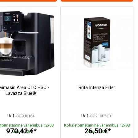
vimasin Area OTC HSC -
Brita Intenza Filter
Lavazza Blue®
Ref.
Ref.
SO9J0164
SO21002301
toimetamine vahemikus 12/08
Kohaletoimetamine vahemikus 12/08
970,42 €*
26,50 €*
kuni 13/08
kuni 13/08