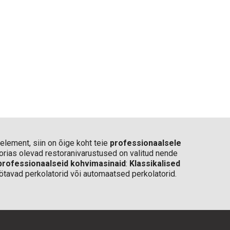
 element, siin on õige koht teie
professionaalsele
oorias olevad restoranivarustused on valitud nende
professionaalseid kohvimasinaid
:
Klassikalised
 töötavad perkolatorid või automaatsed perkolatorid.