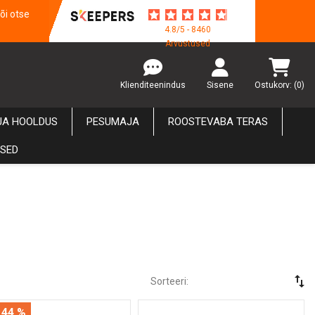
õi otse
4.8/5 - 8460
Arvustused
Klienditeenindus
Sisene
Ostukorv:
(0)
JA HOOLDUS
PESUMAJA
ROOSTEVABA TERAS
USED
swap_vert
Sorteeri:
 44 %