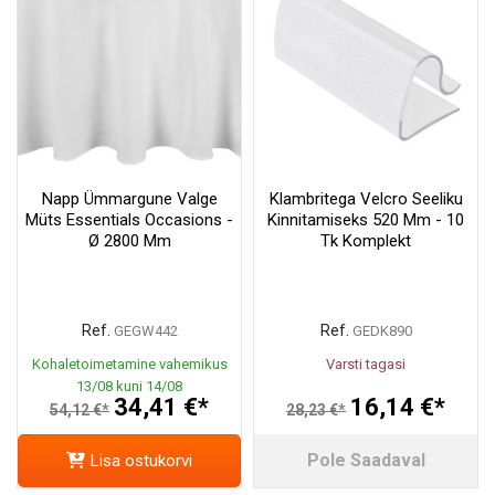
Napp Ümmargune Valge
Klambritega Velcro Seeliku
Müts Essentials Occasions -
Kinnitamiseks 520 Mm - 10
Ø 2800 Mm
Tk Komplekt
Ref.
Ref.
GEGW442
GEDK890
Kohaletoimetamine vahemikus
Varsti tagasi
13/08 kuni 14/08
34,41 €*
16,14 €*
54,12 €*
28,23 €*
Pole Saadaval
Lisa ostukorvi