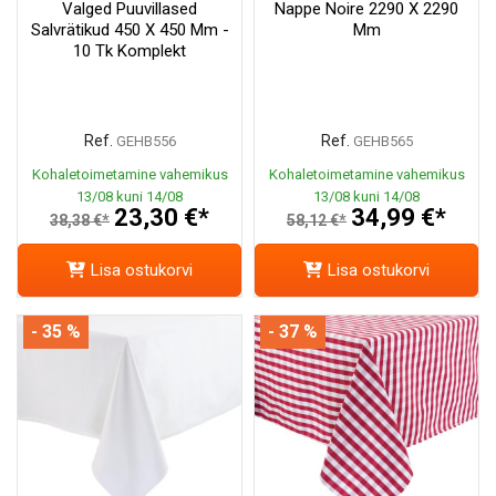
Valged Puuvillased
Nappe Noire 2290 X 2290
Salvrätikud 450 X 450 Mm -
Mm
10 Tk Komplekt
Ref.
Ref.
GEHB556
GEHB565
Kohaletoimetamine vahemikus
Kohaletoimetamine vahemikus
13/08 kuni 14/08
13/08 kuni 14/08
23,30 €*
34,99 €*
38,38 €*
58,12 €*
Lisa ostukorvi
Lisa ostukorvi
- 35 %
- 37 %