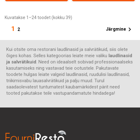
Kuvatakse 1–24 toodet (kokku 39)
1

Järgmine
2
Kui otsite oma restorani laudlinasid ja salvrätikuid, siis olete
õiges kohas. Selles kategoorias leiate meie valiku
laudlinasid
ja salvrätikuid
. Need on ideaalselt sobivad professionaalseks
kasutamiseks ning vastavad teie ootustele. Pakutavate
toodete hulgas leiate valgeid laudlinasid, ruudulisi laudlinasid,
triikimisvabu lauasalvrätikuid ja palju muud. Turul
saadaolevatest tuntumatest kaubamärkidest pärit need
tooted pakutakse teile vastupandamatute hindadega!