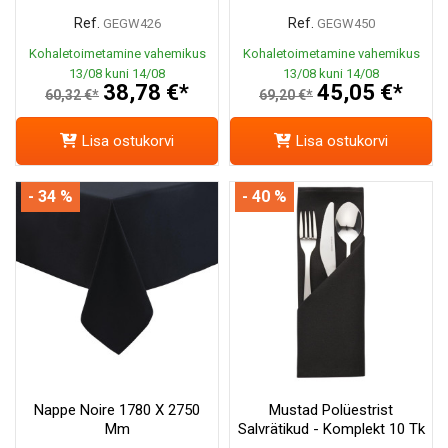
Ref.
Ref.
GEGW426
GEGW450
Kohaletoimetamine vahemikus
Kohaletoimetamine vahemikus
13/08 kuni 14/08
13/08 kuni 14/08
38,78 €*
45,05 €*
60,32 €*
69,20 €*
Lisa ostukorvi
Lisa ostukorvi
- 34 %
- 40 %
Nappe Noire 1780 X 2750
Mustad Polüestrist
Mm
Salvrätikud - Komplekt 10 Tk