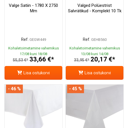
Valge Satiin - 1780 X 2750
Valged Polüestrist
Mm
Salvrätikud - Komplekt 10 Tk
Ref.
Ref.
GEGW449
GEHB560
Kohaletoimetamine vahemikus
Kohaletoimetamine vahemikus
17/08 kuni 18/08
13/08 kuni 14/08
33,66 €*
20,17 €*
55,53 €*
33,95 €*
Lisa ostukorvi
Lisa ostukorvi
- 46 %
- 45 %