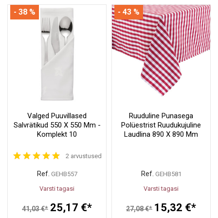
- 38 %
- 43 %
Valged Puuvillased
Ruuduline Punasega
Salvrätikud 550 X 550 Mm -
Polüestrist Ruudukujuline
Komplekt 10
Laudlina 890 X 890 Mm
2 arvustused
Ref.
Ref.
GEHB557
GEHB581
Varsti tagasi
Varsti tagasi
25,17 €*
15,32 €*
41,03 €*
27,08 €*