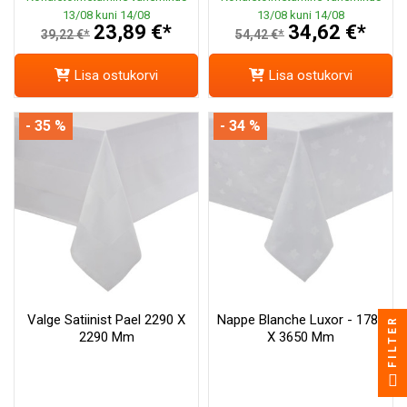
13/08 kuni 14/08
13/08 kuni 14/08
23,89 €*
34,62 €*
39,22 €*
54,42 €*
Lisa ostukorvi
Lisa ostukorvi
- 35 %
- 34 %
Valge Satiinist Pael 2290 X
Nappe Blanche Luxor - 1780
FILTER
2290 Mm
X 3650 Mm