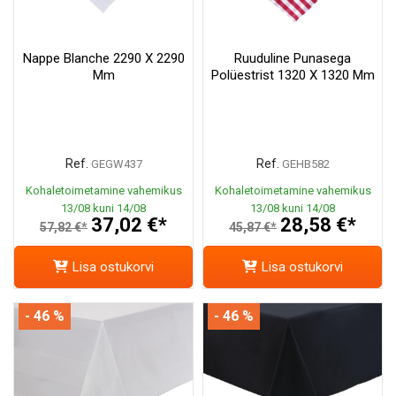
Nappe Blanche 2290 X 2290
Ruuduline Punasega
Mm
Polüestrist 1320 X 1320 Mm
Ref.
Ref.
GEGW437
GEHB582
Kohaletoimetamine vahemikus
Kohaletoimetamine vahemikus
13/08 kuni 14/08
13/08 kuni 14/08
37,02 €*
28,58 €*
57,82 €*
45,87 €*
Lisa ostukorvi
Lisa ostukorvi
- 46 %
- 46 %