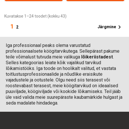
Kuvatakse 1–24 toodet (kokku 43)
1

Järgmine
2
Iga professionaal peaks olema varustatud
professionaalsete köögitarvikutega. Sellepärast pakume
teile võimalust tutvuda meie valikuga
lõikeriistadest
.
Selles kategoorias leiate kõik vajalikud tarvikud
lõikamistööks. Iga toode on hoolikalt valitud, et vastata
toitlustusprofessionaalide ja nõudlike eraisikute
vajadustele ja ootustele. Olgu need siis terasest või
roostevabast terasest, meie köögitarvikud on ideaalsed
puuviljade, köögiviljade või kookide lõikamiseks. Teil jääb
üle vaid valida meie suurepäraste kaubamärkide hulgast ja
seda madalate hindadega.