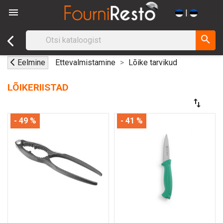

|
search
Eelmine
Ettevalmistamine
Lõike tarvikud
LÕIKERIISTAD
swap_vert
- 49 %
- 41 %