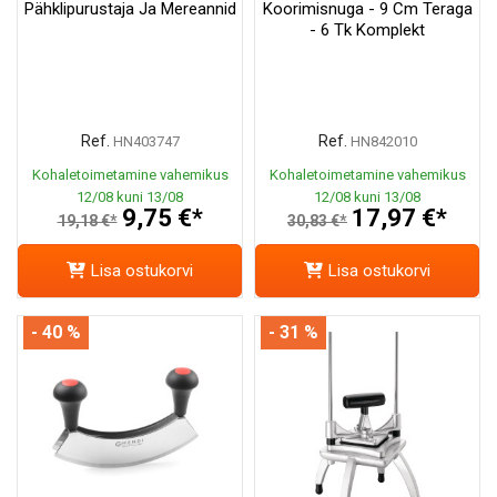
Pähklipurustaja Ja Mereannid
Koorimisnuga - 9 Cm Teraga
- 6 Tk Komplekt
Ref.
Ref.
HN403747
HN842010
Kohaletoimetamine vahemikus
Kohaletoimetamine vahemikus
12/08 kuni 13/08
12/08 kuni 13/08
9,75 €*
17,97 €*
19,18 €*
30,83 €*
Lisa ostukorvi
Lisa ostukorvi
- 40 %
- 31 %