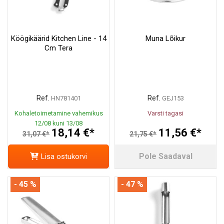
Köögikäärid Kitchen Line - 14
Muna Lõikur
Cm Tera
Ref.
Ref.
HN781401
GEJ153
Kohaletoimetamine vahemikus
Varsti tagasi
12/08 kuni 13/08
18,14 €*
11,56 €*
31,07 €*
21,75 €*
Pole Saadaval
Lisa ostukorvi
- 45 %
- 47 %