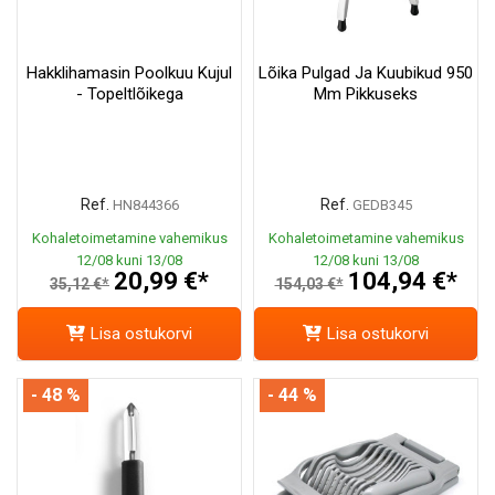
Hakklihamasin Poolkuu Kujul
Lõika Pulgad Ja Kuubikud 950
- Topeltlõikega
Mm Pikkuseks
Ref.
Ref.
HN844366
GEDB345
Kohaletoimetamine vahemikus
Kohaletoimetamine vahemikus
12/08 kuni 13/08
12/08 kuni 13/08
20,99 €*
104,94 €*
35,12 €*
154,03 €*
Lisa ostukorvi
Lisa ostukorvi
- 48 %
- 44 %