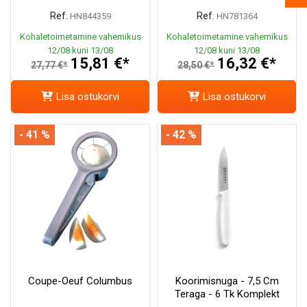
Ref.
Ref.
HN844359
HN781364
Kohaletoimetamine vahemikus
Kohaletoimetamine vahemikus
12/08 kuni 13/08
12/08 kuni 13/08
15,81 €*
16,32 €*
27,77 €*
28,50 €*
Lisa ostukorvi
Lisa ostukorvi
- 41 %
- 42 %
Coupe-Oeuf Columbus
Koorimisnuga - 7,5 Cm
Teraga - 6 Tk Komplekt