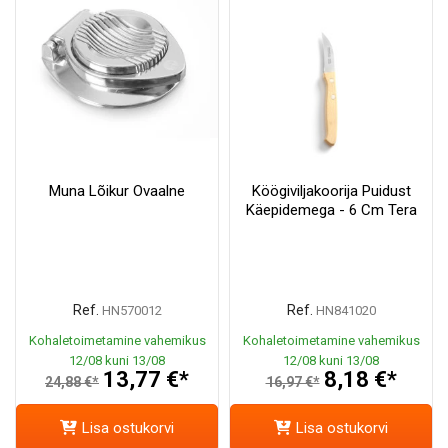
Muna Lõikur Ovaalne
Köögiviljakoorija Puidust
Käepidemega - 6 Cm Tera
Ref.
Ref.
HN570012
HN841020
Kohaletoimetamine vahemikus
Kohaletoimetamine vahemikus
12/08 kuni 13/08
12/08 kuni 13/08
13,77 €*
8,18 €*
24,88 €*
16,97 €*
Lisa ostukorvi
Lisa ostukorvi