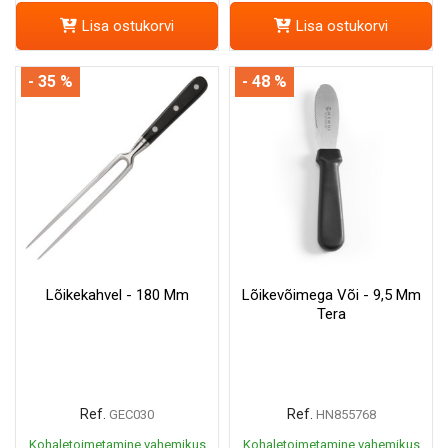
Lisa ostukorvi
Lisa ostukorvi
- 35 %
- 48 %
Lõikekahvel - 180 Mm
Lõikevõimega Või - 9,5 Mm
Tera
Ref.
Ref.
GEC030
HN855768
Kohaletoimetamine vahemikus
Kohaletoimetamine vahemikus