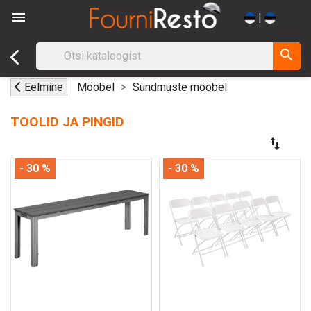

|
search
Eelmine
Mööbel
Sündmuste mööbel
TOOLID JA PINGID
swap_vert
- 30 %
- 30 %