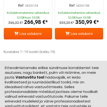
Ref.
Ref.
GEDS154
GEDS158
Kohaletoimetamine vahemikus
Kohaletoimetamine vahemikus
12/08 kuni 13/08
12/08 kuni 13/08
266,98 €*
350,99 €*
366,32 €*
504,30 €*
Lisa ostukorvi
Lisa ostukorvi
Kuvatakse 1–14 toodet (kokku 14)
Ettevalmistamaks erilise sündmuse korraldamist teie
asutuses, nagu bankett, pulm või ristimine, on meie
jaotis
Vastuvõtu tool
hädavajalik, et leida
kvaliteetsed ja ruumisäästlikud toolid, mis on
ideaalsed rahva vastuvõtmiseks. Selles
professionaalidele mõeldud jaotises oleme hoolikalt
valinud erinevaid vastuvõtutoole. Pakume teile
erinevaid mudeleid ja värve professionaalsetest
vastuvõtutoolidest, et vastata teie ootustele ja