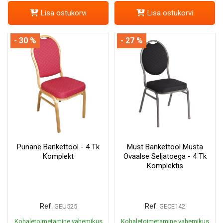
Lisa ostukorvi
Lisa ostukorvi
- 30 %
- 27 %
Punane Bankettool - 4 Tk
Must Bankettool Musta
Komplekt
Ovaalse Seljatoega - 4 Tk
Komplektis
Ref.
Ref.
GEU525
GECE142
Kohaletoimetamine vahemikus
Kohaletoimetamine vahemikus