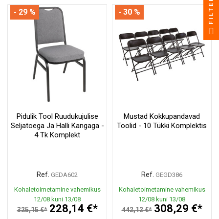
FILTER
- 29 %
- 30 %
Pidulik Tool Ruudukujulise
Mustad Kokkupandavad
Seljatoega Ja Halli Kangaga -
Toolid - 10 Tükki Komplektis
4 Tk Komplekt
Ref.
Ref.
GEDA602
GEGD386
Kohaletoimetamine vahemikus
Kohaletoimetamine vahemikus
12/08 kuni 13/08
12/08 kuni 13/08
228,14 €*
308,29 €*
325,15 €*
442,12 €*