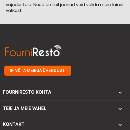
vajadustele. Nüüd on teil jäänud vaid valida meie laiast
valikust.
VÕTA MEIEGA ÜHENDUST

FOURNIRESTO KOHTA

TEIE JA MEIE VAHEL
keyboard_arrow_down
KONTAKT