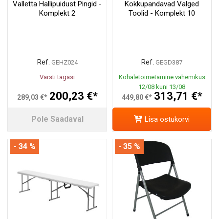
Valletta Hallipuidust Pingid -
Kokkupandavad Valged
Komplekt 2
Toolid - Komplekt 10
Ref.
Ref.
GEHZ024
GEGD387
Varsti tagasi
Kohaletoimetamine vahemikus
12/08 kuni 13/08
200,23 €*
313,71 €*
289,03 €*
449,80 €*
Pole Saadaval
Lisa ostukorvi
- 34 %
- 35 %