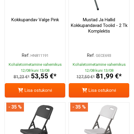
Kokkupandav Valge Pink
Mustad Ja Hallid
Kokkupandavad Toolid - 2 Tk
Komplektis
Ref.
Ref.
HN811191
GECE693
Kohaletoimetamine vahemikus
Kohaletoimetamine vahemikus
12/08 kuni 13/08
12/08 kuni 13/08
53,55 €*
81,99 €*
81,23 €*
127,50 €*
Lisa ostukorvi
Lisa ostukorvi
- 35 %
- 35 %