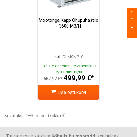
FILTER
Mootoriga Kapp Õhupuhastile
- 3600 M3/h
Ref.
DLMCMP10
Kohaletoimetamine vahemikus
12/08 kuni 13/08
499,99 €*
687,97 €*
Lisa ostukorvi
Kuvatakse 1–3 toodet (kokku 3)
Tutvuge meie valikuga
Köögikubu mootorid
, sealhulgas