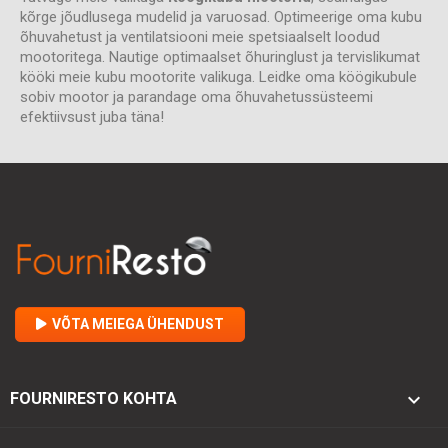
kõrge jõudlusega mudelid ja varuosad. Optimeerige oma kubu
õhuvahetust ja ventilatsiooni meie spetsiaalselt loodud
mootoritega. Nautige optimaalset õhuringlust ja tervislikumat
kööki meie kubu mootorite valikuga. Leidke oma köögikubule
sobiv mootor ja parandage oma õhuvahetussüsteemi
efektiivsust juba täna!
VÕTA MEIEGA ÜHENDUST

FOURNIRESTO KOHTA