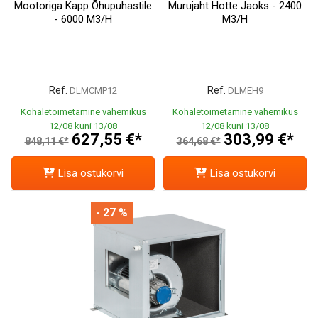
Mootoriga Kapp Õhupuhastile
Murujaht Hotte Jaoks - 2400
- 6000 M3/h
M3/h
Ref.
Ref.
DLMCMP12
DLMEH9
Kohaletoimetamine vahemikus
Kohaletoimetamine vahemikus
12/08 kuni 13/08
12/08 kuni 13/08
627,55 €*
303,99 €*
848,11 €*
364,68 €*
Lisa ostukorvi
Lisa ostukorvi
- 27 %