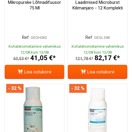
Mikropurske Lõhnadifuusor
Laadimised Microburst
75 Ml
Kilimanjaro - 12 Komplekti
Ref.
Ref.
GEGH060
GEGL548
Kohaletoimetamine vahemikus
Kohaletoimetamine vahemikus
12/08 kuni 13/08
12/08 kuni 13/08
41,05 €*
82,17 €*
63,53 €*
121,78 €*
Lisa ostukorvi
Lisa ostukorvi
- 32 %
- 32 %