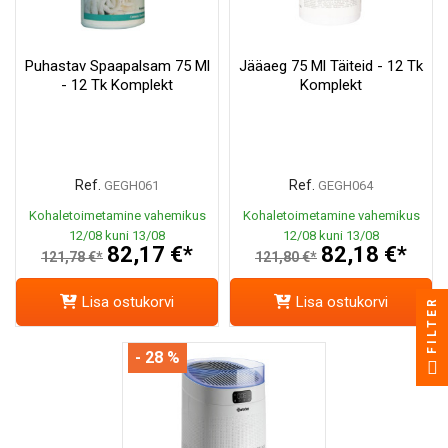
Puhastav Spaapalsam 75 Ml
Jääaeg 75 Ml Täiteid - 12 Tk
- 12 Tk Komplekt
Komplekt
Ref.
Ref.
GEGH061
GEGH064
Kohaletoimetamine vahemikus
Kohaletoimetamine vahemikus
12/08 kuni 13/08
12/08 kuni 13/08
82,17 €*
82,18 €*
121,78 €*
121,80 €*
Lisa ostukorvi
Lisa ostukorvi
FILTER
- 28 %