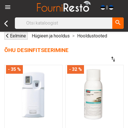

|
search
Eelmine
Hügieen ja hooldus
Hooldustooted
ÕHU DESINFITSEERIMINE
swap_vert
- 35 %
- 32 %