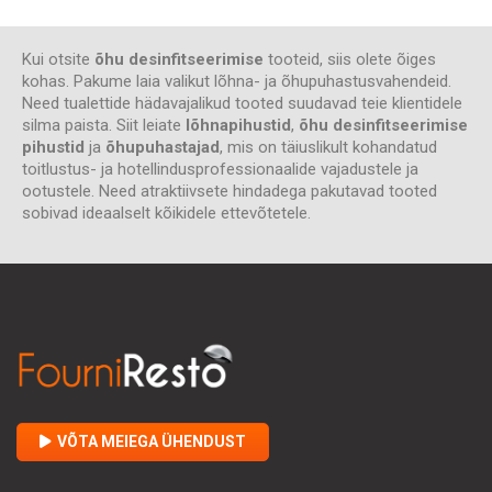
Kui otsite
õhu desinfitseerimise
tooteid, siis olete õiges
kohas. Pakume laia valikut lõhna- ja õhupuhastusvahendeid.
Need tualettide hädavajalikud tooted suudavad teie klientidele
silma paista. Siit leiate
lõhnapihustid
,
õhu desinfitseerimise
pihustid
ja
õhupuhastajad
, mis on täiuslikult kohandatud
toitlustus- ja hotellindusprofessionaalide vajadustele ja
ootustele. Need atraktiivsete hindadega pakutavad tooted
sobivad ideaalselt kõikidele ettevõtetele.
VÕTA MEIEGA ÜHENDUST