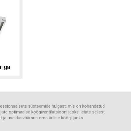
riga
rofessionaalsete süsteemide hulgast, mis on kohandatud
ate optimaalse köögiventilatsiooni jaoks, leiate sellest
et ja usaldusväärsus oma ärilise köögi jaoks.