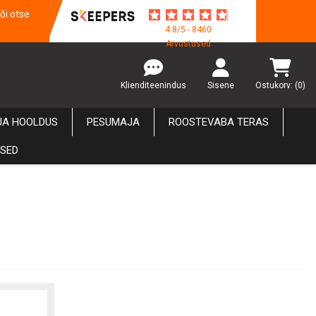
õi otse
4.8/5 - 8460
Arvustused
Klienditeenindus
Sisene
Ostukorv:
(0)
JA HOOLDUS
PESUMAJA
ROOSTEVABA TERAS
USED