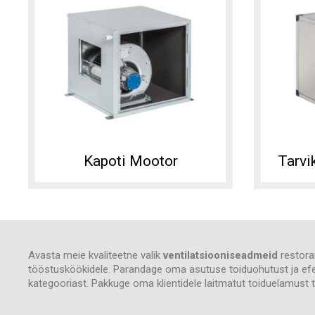
Kapoti Mootor
Tarvi
Avasta meie kvaliteetne valik
ventilatsiooniseadmeid
restora
tööstusköökidele. Parandage oma asutuse toiduohutust ja efektii
kategooriast. Pakkuge oma klientidele laitmatut toiduelamust t