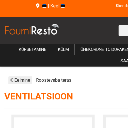
|
Keel
Kliend
KÜPSETAMINE
KÜLM
ÜHEKORDNE TOIDUPAKE
SAA
Eelmine
Roostevaba teras
VENTILATSIOON