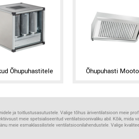
kud Õhupuhastitele
Õhupuhasti Mooto
nidele ja toitlustusasutustele. Valige tõhus äriventilatsioon meie p
vsust meie spetsialiseeritud ventilatsioonivaliku abil. Kõik, mida vaj
änu meie esmaklassilistele ventilatsioonilahendustele. Valige kvalite